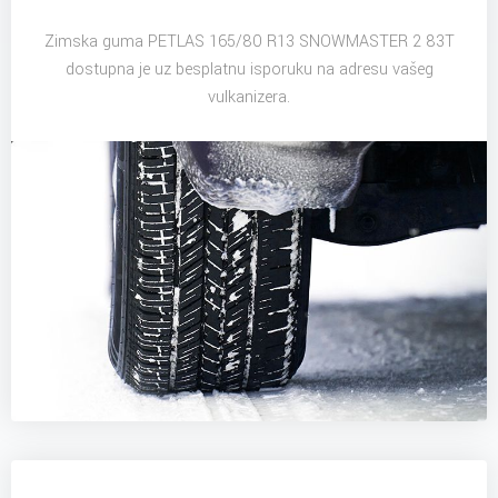
Zimska guma PETLAS 165/80 R13 SNOWMASTER 2 83T
dostupna je uz besplatnu isporuku na adresu vašeg
vulkanizera.