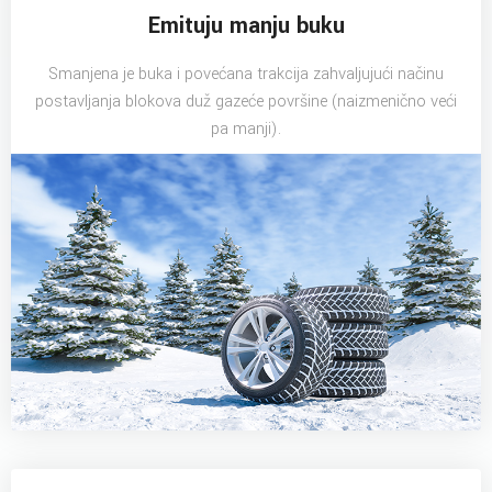
Emituju manju buku
Smanjena je buka i povećana trakcija zahvaljujući načinu
postavljanja blokova duž gazeće površine (naizmenično veći
pa manji).