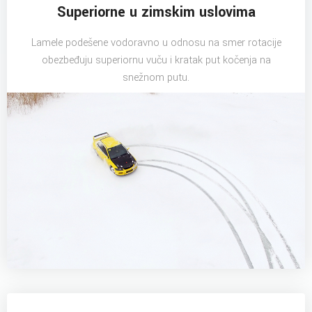
Superiorne u zimskim uslovima
Lamele podešene vodoravno u odnosu na smer rotacije
obezbeđuju superiornu vuču i kratak put kočenja na
snežnom putu.