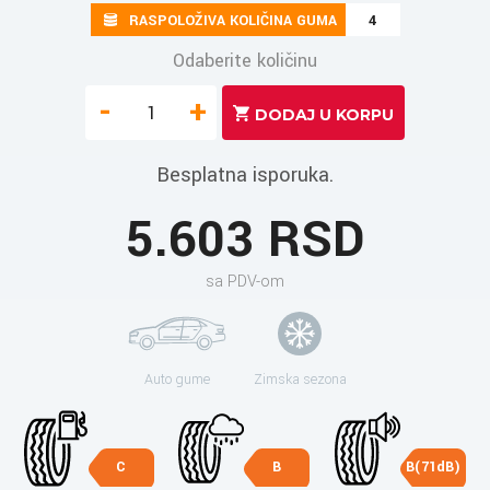
RASPOLOŽIVA KOLIČINA GUMA
4
Odaberite količinu
-
+
Besplatna isporuka.
5.603 RSD
sa PDV-om
Auto gume
Zimska sezona
C
B
B(71dB)