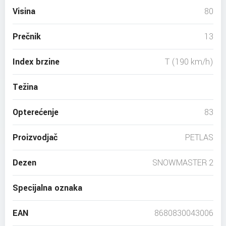
Visina
80
Prečnik
13
Index brzine
T (190 km/h)
Težina
Opterećenje
83
Proizvodjač
PETLAS
Dezen
SNOWMASTER 2
Specijalna oznaka
EAN
8680830043006