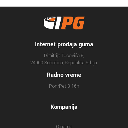
Internet prodaja guma
Dimitrija Tucovića 8,
24000 Subotica, Republika Srbija.
Radno vreme
Pon/Pet 8-16h
Kompanija
O nama