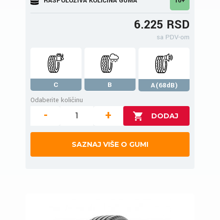
RASPOLOŽIVA KOLIČINA GUMA
10+
6.225 RSD
sa PDV-om
C
B
A(68dB)
Odaberite količinu
-
+
SAZNAJ VIŠE O GUMI