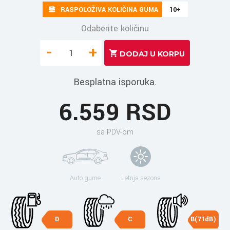
RASPOLOŽIVA KOLIČINA GUMA
10+
Odaberite količinu
-
+
Besplatna isporuka.
6.559 RSD
sa PDV-om
Auto gume
Letnja sezona
D
C
B(71dB)