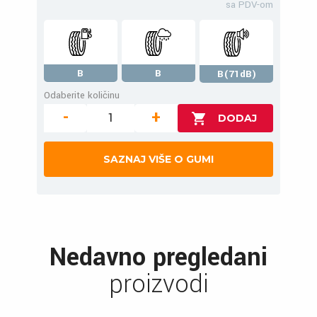
sa PDV-om
B
B
B(71dB)
Odaberite količinu
-
+
SAZNAJ VIŠE O GUMI
Nedavno pregledani
proizvodi