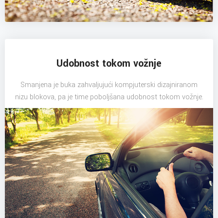
Udobnost tokom vožnje
Smanjena je buka zahvaljujući kompjuterski dizajniranom
nizu blokova, pa je time poboljšana udobnost tokom vožnje.