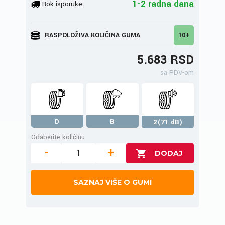
1-2 radna dana
Rok isporuke:
RASPOLOŽIVA KOLIČINA GUMA
10+
5.683 RSD
sa PDV-om
D
B
2(71 dB)
Odaberite količinu
-
+
SAZNAJ VIŠE O GUMI