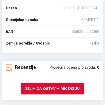
Dezen
VELOX SPORT PT741
Specijalna oznaka
3PMSF RG
EAN
8680830002089
Zemlja porekla / uvoznik
Turska
Recenzije
Prosečna ocena proizvoda:
0
ŽELIM DA OSTAVIM RECENZIJU