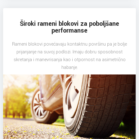
Široki rameni blokovi za poboljšane
performanse
Rameni blokovi povećavaju kontaktnu površinu pa je bolje
prijanjanje na suvoj podlozi. Imaju dobru sposobnost
skretanja i manevrisanja kao i otpornost na asimetrično
habanje.