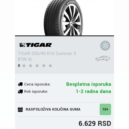
TIGAR 205/45 R16 Summer 3
87W XL
0
Besplatna isporuka
Cena isporuke:
1-2 radna dana
Rok isporuke:
RASPOLOŽIVA KOLIČINA GUMA
10+
6.629 RSD