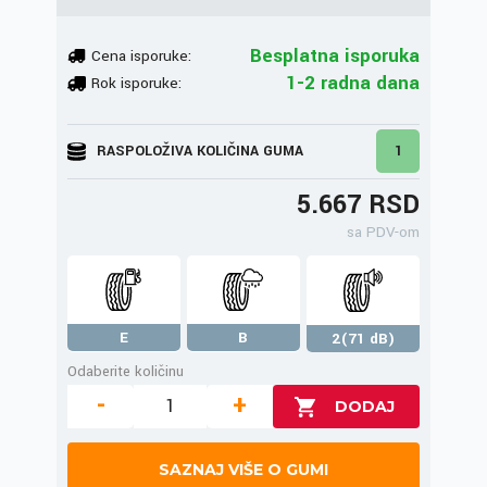
Besplatna isporuka
Cena isporuke:
1-2 radna dana
Rok isporuke:
RASPOLOŽIVA KOLIČINA GUMA
1
5.667 RSD
sa PDV-om
E
B
2(71 dB)
Odaberite količinu
-
+
SAZNAJ VIŠE O GUMI