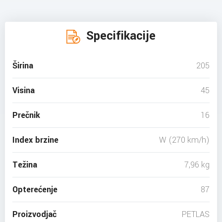
Specifikacije
Širina
205
Visina
45
Prečnik
16
Index brzine
W (270 km/h)
Težina
7,96 kg
Opterećenje
87
Proizvodjač
PETLAS