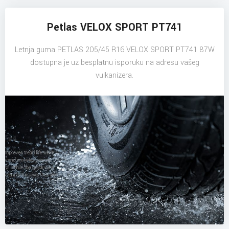
Petlas VELOX SPORT PT741
Letnja guma PETLAS 205/45 R16 VELOX SPORT PT741 87W
dostupna je uz besplatnu isporuku na adresu vašeg
vulkanizera.