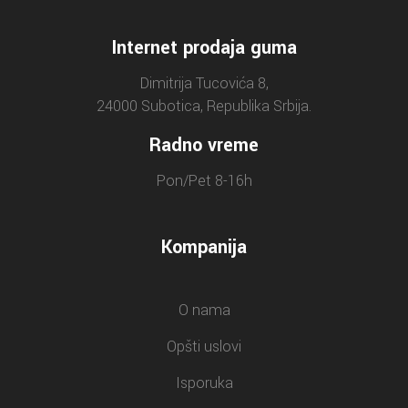
Internet prodaja guma
Dimitrija Tucovića 8,
24000 Subotica, Republika Srbija.
Radno vreme
Pon/Pet 8-16h
Kompanija
O nama
Opšti uslovi
Isporuka