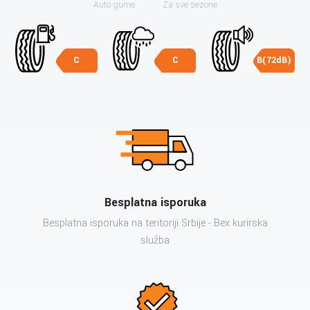
Auto gume
Za sve sezone
C
C
B(72dB)
Besplatna isporuka
Besplatna isporuka na teritoriji Srbije - Bex kurirska
služba