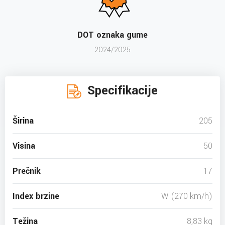
DOT oznaka gume
2024/2025
Specifikacije
Širina
205
Visina
50
Prečnik
17
Index brzine
W (270 km/h)
Težina
8,83 kg