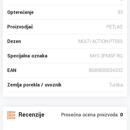
Opterećenje
93
Proizvodjač
PETLAS
Dezen
MULTI ACTION PT565
Specijalna oznaka
M+S 3PMSF RG
EAN
8680830034332
Zemlja porekla / uvoznik
Turska
Recenzije
Prosečna ocena proizvoda:
0