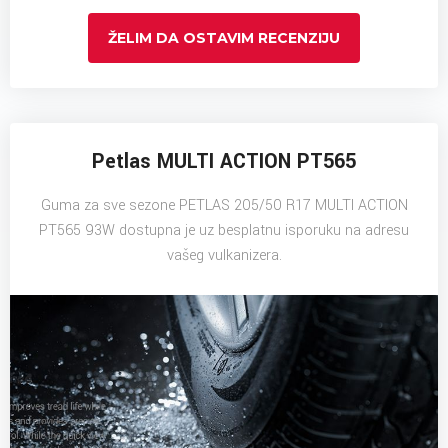
ŽELIM DA OSTAVIM RECENZIJU
Petlas MULTI ACTION PT565
Guma za sve sezone PETLAS 205/50 R17 MULTI ACTION
PT565 93W dostupna je uz besplatnu isporuku na adresu
vašeg vulkanizera.