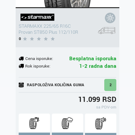
STARMAXX 225/65 R16C
Provan ST850 Plus 112/110R
0
Besplatna isporuka
Cena isporuke:
1-2 radna dana
Rok isporuke:
RASPOLOŽIVA KOLIČINA GUMA
2
11.099 RSD
sa PDV-om