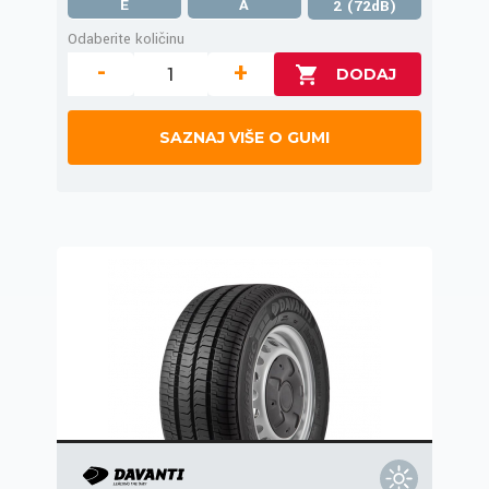
E
A
2 (72dB)
Odaberite količinu
-
+
SAZNAJ VIŠE O GUMI