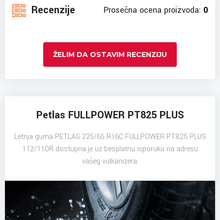
Recenzije
Prosečna ocena proizvoda:
0
ŽELIM DA OSTAVIM RECENZIJU
Petlas FULLPOWER PT825 PLUS
Letnja guma PETLAS 225/65 R16C FULLPOWER PT825 PLUS
112/110R dostupna je uz besplatnu isporuku na adresu
vašeg vulkanizera.