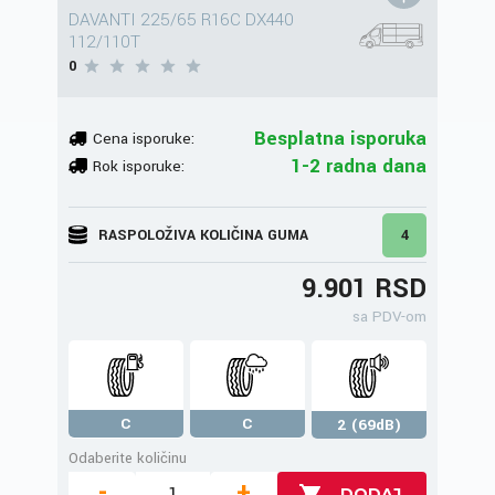
DAVANTI 225/65 R16C DX440
112/110T
0
Besplatna isporuka
Cena isporuke:
1-2 radna dana
Rok isporuke:
RASPOLOŽIVA KOLIČINA GUMA
4
9.901 RSD
sa PDV-om
C
C
2 (69dB)
Odaberite količinu
-
+