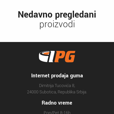
Nedavno pregledani
proizvodi
Internet prodaja guma
Dimitrija Tucovića 8,
24000 Subotica, Republika Srbija.
Radno vreme
Pon/Pet 8-16h