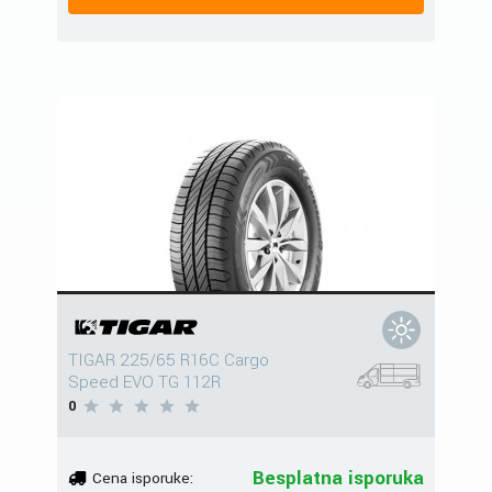
TIGAR 225/65 R16C Cargo
Speed EVO TG 112R
0
Besplatna isporuka
Cena isporuke: