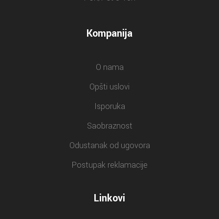
Kompanija
O nama
Opšti uslovi
Isporuka
Saobraznost
Odustanak od ugovora
Postupak reklamacije
Linkovi