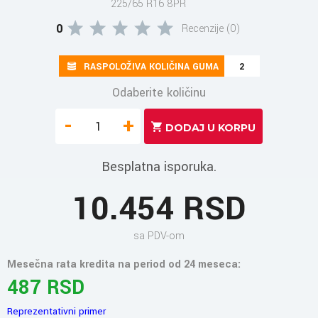
225/65 R16 8PR
0
Recenzije (0)
RASPOLOŽIVA KOLIČINA GUMA
2
Odaberite količinu
-
+
Besplatna isporuka.
10.454 RSD
sa PDV-om
Mesečna rata kredita na period od 24 meseca:
487 RSD
Reprezentativni primer