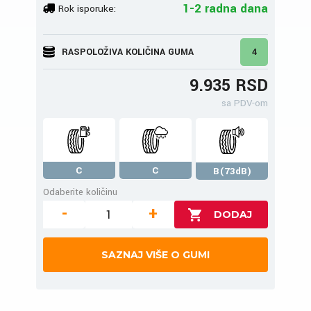
1-2 radna dana
Rok isporuke:
RASPOLOŽIVA KOLIČINA GUMA
4
9.935 RSD
sa PDV-om
C
C
B(73dB)
Odaberite količinu
-
+
SAZNAJ VIŠE O GUMI