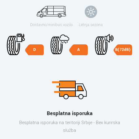
Dostavno/minibus vozilo
Letnja sezona
D
A
B(72dB)
Besplatna isporuka
Besplatna isporuka na teritoriji Srbije - Bex kurirska
služba