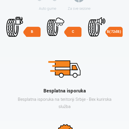
Auto gume
Za sve sezone
B
C
B(72dB)
Besplatna isporuka
Besplatna isporuka na teritoriji Srbije - Bex kurirska
služba