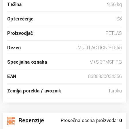
Težina
9,56 kg
Opterećenje
98
Proizvodjač
PETLAS
Dezen
MULTI ACTION PT565
Specijalna oznaka
M+S 3PMSF RG
EAN
8680830034356
Zemlja porekla / uvoznik
Turska
Recenzije
Prosečna ocena proizvoda:
0