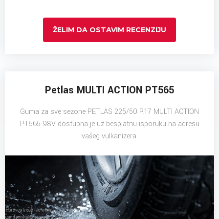
ŽELIM DA OSTAVIM RECENZIJU
Petlas MULTI ACTION PT565
Guma za sve sezone PETLAS 225/50 R17 MULTI ACTION
PT565 98V dostupna je uz besplatnu isporuku na adresu
vašeg vulkanizera.