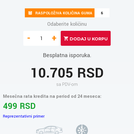
RASPOLOŽIVA KOLIČINA GUMA
6
Odaberite količinu
-
+
Besplatna isporuka.
10.705 RSD
sa PDV-om
Mesečna rata kredita na period od 24 meseca:
499 RSD
Reprezentativni primer