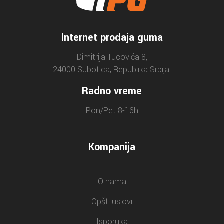
Internet prodaja guma
Dimitrija Tucovića 8,
24000 Subotica, Republika Srbija.
Radno vreme
Pon/Pet 8-16h
Kompanija
O nama
Opšti uslovi
Isporuka