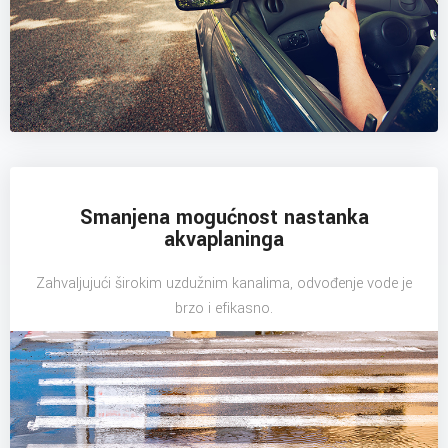
Smanjena mogućnost nastanka
akvaplaninga
Zahvaljujući širokim uzdužnim kanalima, odvođenje vode je
brzo i efikasno.