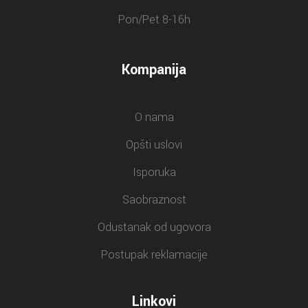
Pon/Pet 8-16h
Kompanija
O nama
Opšti uslovi
Isporuka
Saobraznost
Odustanak od ugovora
Postupak reklamacije
Linkovi