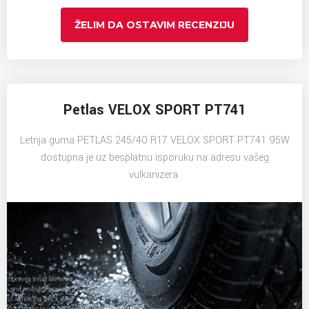
ŽELIM DA OSTAVIM RECENZIJU
Petlas VELOX SPORT PT741
Letnja guma PETLAS 245/40 R17 VELOX SPORT PT741 95W
dostupna je uz besplatnu isporuku na adresu vašeg
vulkanizera.