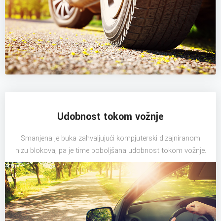
Udobnost tokom vožnje
Smanjena je buka zahvaljujući kompjuterski dizajniranom
nizu blokova, pa je time poboljšana udobnost tokom vožnje.