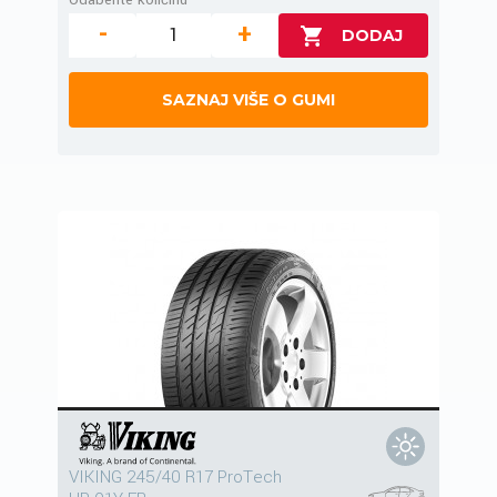
-
+
SAZNAJ VIŠE O GUMI
VIKING 245/40 R17 ProTech