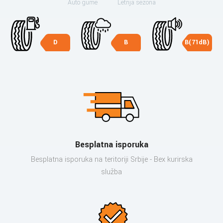
Auto gume
Letnja sezona
D
B
B(71dB)
Besplatna isporuka
Besplatna isporuka na teritoriji Srbije - Bex kurirska
služba