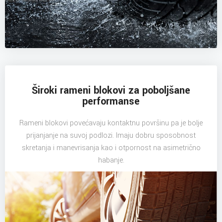
Široki rameni blokovi za poboljšane
performanse
Rameni blokovi povećavaju kontaktnu površinu pa je bolje
prijanjanje na suvoj podlozi. Imaju dobru sposobnost
skretanja i manevrisanja kao i otpornost na asimetrično
habanje.