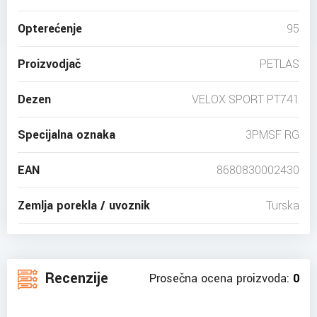
Opterećenje
95
Proizvodjač
PETLAS
Dezen
VELOX SPORT PT741
Specijalna oznaka
3PMSF RG
EAN
8680830002430
Zemlja porekla / uvoznik
Turska
Recenzije
Prosečna ocena proizvoda:
0