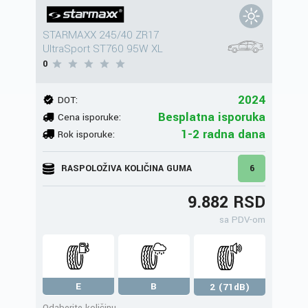
STARMAXX 245/40 ZR17
UltraSport ST760 95W XL
0
2024
DOT:
Besplatna isporuka
Cena isporuke:
1-2 radna dana
Rok isporuke:
RASPOLOŽIVA KOLIČINA GUMA
6
9.882 RSD
sa PDV-om
E
B
2 (71dB)
Odaberite količinu