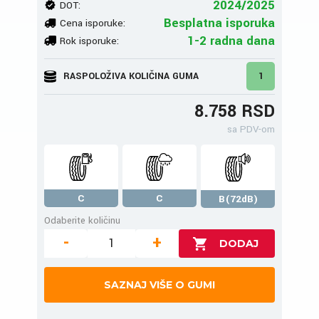
2024/2025
DOT:
Besplatna isporuka
Cena isporuke:
1-2 radna dana
Rok isporuke:
RASPOLOŽIVA KOLIČINA GUMA
1
8.758 RSD
sa PDV-om
C
C
B(72dB)
Odaberite količinu
-
+
SAZNAJ VIŠE O GUMI