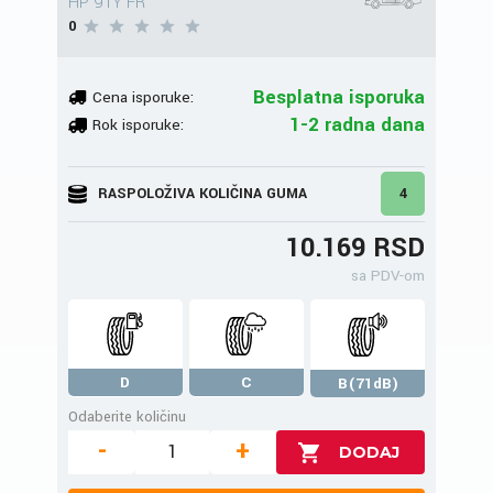
HP 91Y FR
0
Besplatna isporuka
Cena isporuke:
1-2 radna dana
Rok isporuke:
RASPOLOŽIVA KOLIČINA GUMA
4
10.169 RSD
sa PDV-om
D
C
B(71dB)
Odaberite količinu
-
+