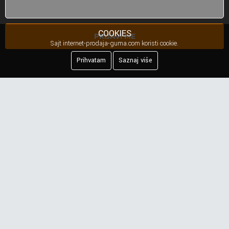
COOKIES
PRIJAVI ME
Sajt internet-prodaja-guma.com koristi cookie.
Prihvatam
Saznaj više