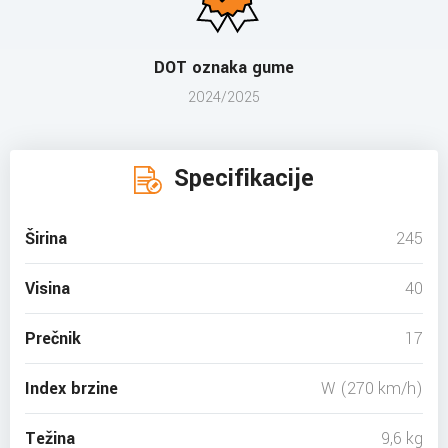
DOT oznaka gume
2024/2025
Specifikacije
Širina
245
Visina
40
Prečnik
17
Index brzine
W (270 km/h)
Težina
9,6 kg