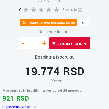
265/75 R16 M+S
0
Recenzije (0)
RASPOLOŽIVA KOLIČINA GUMA
4
Odaberite količinu
-
+
Besplatna isporuka.
19.774 RSD
sa PDV-om
Mesečna rata kredita na period od 24 meseca:
921 RSD
Reprezentativni primer