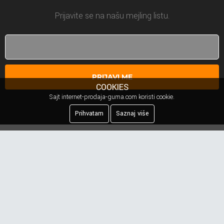
Prijavite se na našu mejling listu.
PRIJAVI ME
COOKIES
Sajt internet-prodaja-guma.com koristi cookie.
Prihvatam
Saznaj više