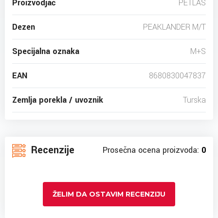
Proizvodjač
PETLAS
Dezen
PEAKLANDER M/T
Specijalna oznaka
M+S
EAN
8680830047837
Zemlja porekla / uvoznik
Turska
Recenzije
Prosečna ocena proizvoda:
0
ŽELIM DA OSTAVIM RECENZIJU