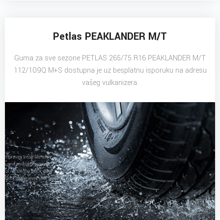
Petlas PEAKLANDER M/T
Guma za sve sezone PETLAS 265/75 R16 PEAKLANDER M/T
112/109Q M+S dostupna je uz besplatnu isporuku na adresu
vašeg vulkanizera.