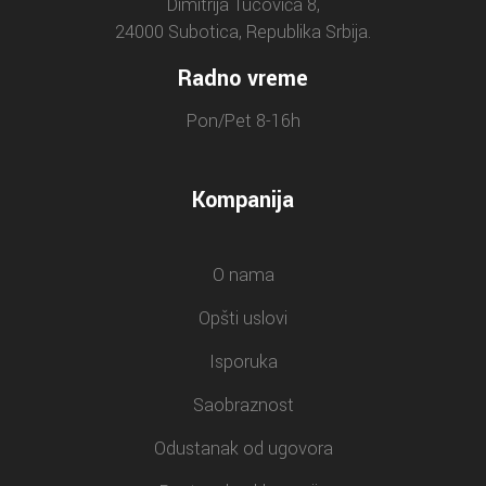
Dimitrija Tucovića 8,
24000 Subotica, Republika Srbija.
Radno vreme
Pon/Pet 8-16h
Kompanija
O nama
Opšti uslovi
Isporuka
Saobraznost
Odustanak od ugovora