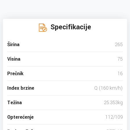
Specifikacije
Širina
265
Visina
75
Prečnik
16
Index brzine
Q (160 km/h)
Težina
25.353kg
Opterećenje
112/109