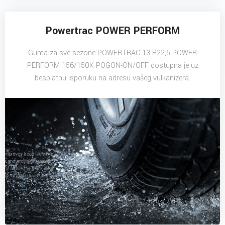
Powertrac POWER PERFORM
Guma za sve sezone POWERTRAC 13 R22,5 POWER
PERFORM 156/150K POGON-ON/OFF dostupna je uz
besplatnu isporuku na adresu vašeg vulkanizera.