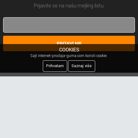
Prijavite se na našu mejling listu.
PRIJAVI ME
COOKIES
Sajt internet-prodaja-guma.com koristi cookie.
Prihvatam
Saznaj više