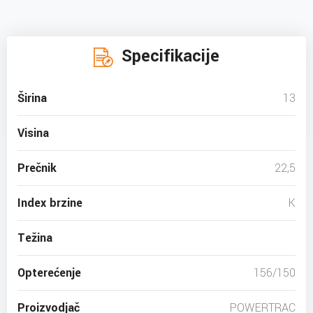
Specifikacije
Širina
13
Visina
Prečnik
22,5
Index brzine
K
Težina
Opterećenje
156/150
Proizvodjač
POWERTRAC