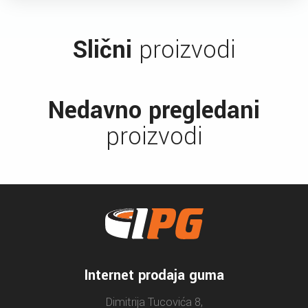
Slični
proizvodi
Nedavno pregledani
proizvodi
Internet prodaja guma
Dimitrija Tucovića 8,