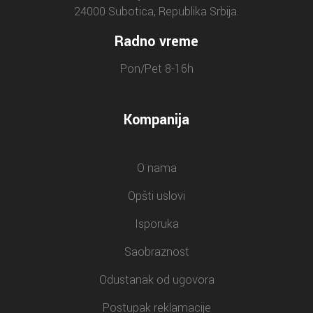
24000 Subotica, Republika Srbija.
Radno vreme
Pon/Pet 8-16h
Kompanija
O nama
Opšti uslovi
Isporuka
Saobraznost
Odustanak od ugovora
Postupak reklamacije