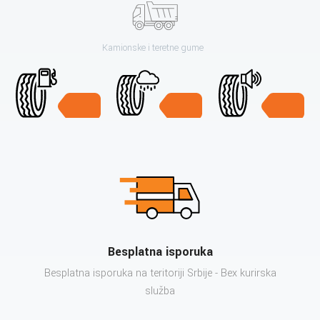
Kamionske i teretne gume
Besplatna isporuka
Besplatna isporuka na teritoriji Srbije - Bex kurirska
služba