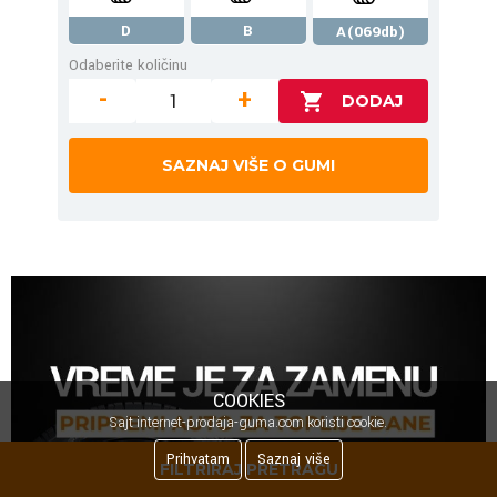
D
B
A(069db)
Odaberite količinu
-
+
SAZNAJ VIŠE O GUMI
COOKIES
Sajt internet-prodaja-guma.com koristi cookie.
Prihvatam
Saznaj više
FILTRIRAJ PRETRAGU