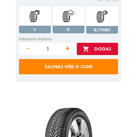
C
B
B(70dB)
Odaberite količinu
-
+
SAZNAJ VIŠE O GUMI