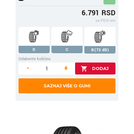
6.791 RSD
sa PDV-om
D
C
B(72 dB)
Odaberite količinu
-
+
SAZNAJ VIŠE O GUMI