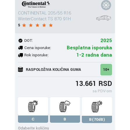
CONTINENTAL 205/55 R16
WinterContact TS 870 91H
5
2025
DOT:
Besplatna isporuka
Cena isporuke:
1-2 radna dana
Rok isporuke:
RASPOLOŽIVA KOLIČINA GUMA
10+
13.661 RSD
sa PDV-om
C
B
B(70dB)
Odaberite količinu