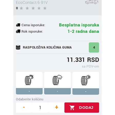
EcoContact 6 91V
0
Besplatna isporuka
Cena isporuke:
1-2 radna dana
Rok isporuke:
RASPOLOŽIVA KOLIČINA GUMA
4
11.331 RSD
sa PDV-om
-
-
-
Odaberite količinu
-
+