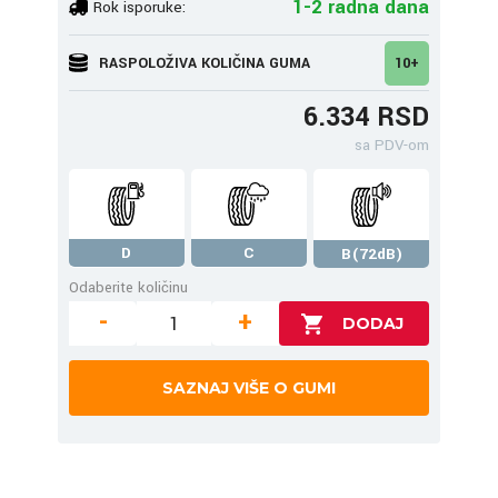
1-2 radna dana
Rok isporuke:
RASPOLOŽIVA KOLIČINA GUMA
10+
6.334 RSD
sa PDV-om
D
C
B(72dB)
Odaberite količinu
-
+
SAZNAJ VIŠE O GUMI