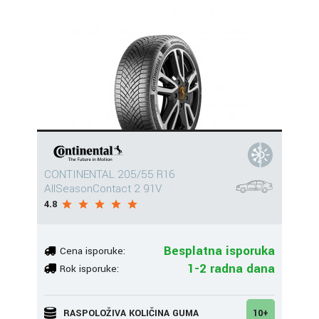
CONTINENTAL 205/55 R16
AllSeasonContact 2 91V
4.8
Besplatna isporuka
Cena isporuke:
1-2 radna dana
Rok isporuke:
RASPOLOŽIVA KOLIČINA GUMA
10+