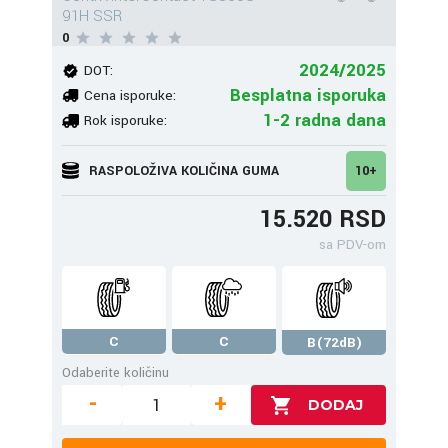
91H SSR
0
2024/2025
DOT:
Besplatna isporuka
Cena isporuke:
1-2 radna dana
Rok isporuke:
RASPOLOŽIVA KOLIČINA GUMA
10+
15.520 RSD
sa PDV-om
C
C
B(72dB)
Odaberite količinu
-
+