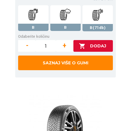
B
B
B(71db)
Odaberite količinu
-
+
SAZNAJ VIŠE O GUMI