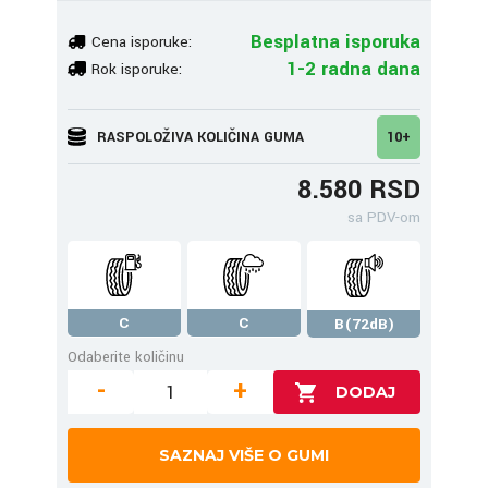
Besplatna isporuka
Cena isporuke:
1-2 radna dana
Rok isporuke:
RASPOLOŽIVA KOLIČINA GUMA
10+
8.580 RSD
sa PDV-om
C
C
B(72dB)
Odaberite količinu
-
+
SAZNAJ VIŠE O GUMI