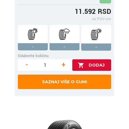
11.592 RSD
sa PDV-om
-
-
-
Odaberite količinu
-
+
SAZNAJ VIŠE O GUMI