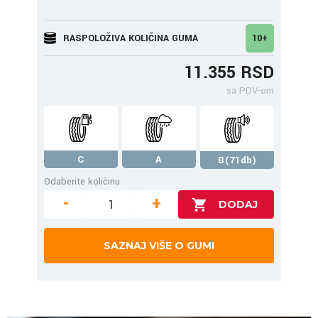
RASPOLOŽIVA KOLIČINA GUMA
10+
11.355 RSD
sa PDV-om
C
A
B(71db)
Odaberite količinu
-
+
SAZNAJ VIŠE O GUMI