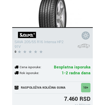
SAVA 205/55 R16 Intensa HP2
91V
0
Besplatna isporuka
Cena isporuke:
1-2 radna dana
Rok isporuke:
RASPOLOŽIVA KOLIČINA GUMA
10+
7.460 RSD
sa PDV-om