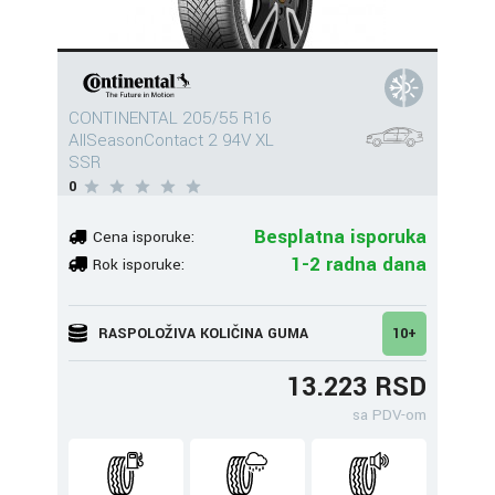
CONTINENTAL 205/55 R16
AllSeasonContact 2 94V XL
SSR
0
Besplatna isporuka
Cena isporuke:
1-2 radna dana
Rok isporuke:
RASPOLOŽIVA KOLIČINA GUMA
10+
13.223 RSD
sa PDV-om