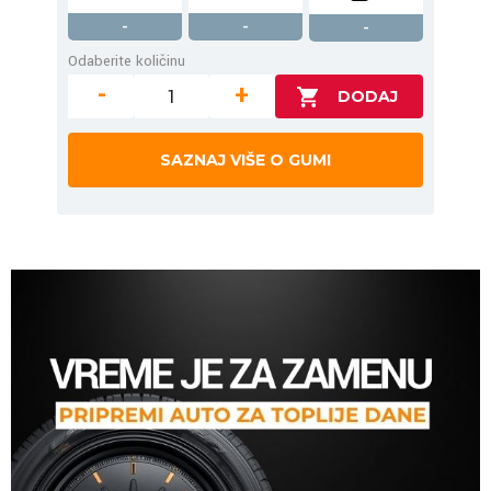
-
-
-
Odaberite količinu
-
+
SAZNAJ VIŠE O GUMI