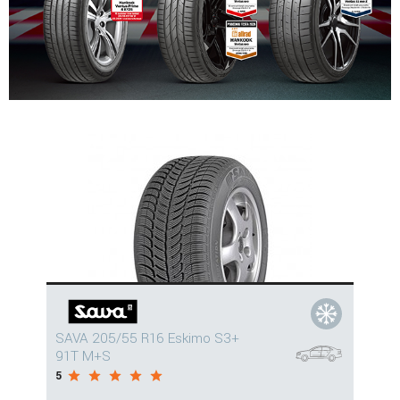
SAVA 205/55 R16 Eskimo S3+
91T M+S
5