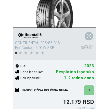
CONTINENTAL 205/55 R16
EcoContact 6 91W SSR
0
2023
DOT:
Besplatna isporuka
Cena isporuke:
1-2 radna dana
Rok isporuke:
RASPOLOŽIVA KOLIČINA GUMA
1
12.179 RSD
sa PDV-om