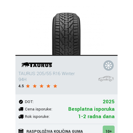
TAURUS 205/55 R16 Winter
94H
4.5
2025
DOT:
Besplatna isporuka
Cena isporuke:
1-2 radna dana
Rok isporuke:
RASPOLOŽIVA KOLIČINA GUMA
10+