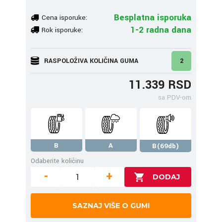
Besplatna isporuka
Cena isporuke:
1-2 radna dana
Rok isporuke:
RASPOLOŽIVA KOLIČINA GUMA
2
11.339 RSD
sa PDV-om
B
A
B(69db)
Odaberite količinu
-
+
SAZNAJ VIŠE O GUMI