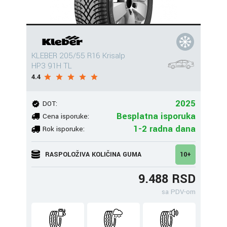
KLEBER 205/55 R16 Krisalp
HP3 91H TL
4.4
2025
DOT:
Besplatna isporuka
Cena isporuke:
1-2 radna dana
Rok isporuke:
RASPOLOŽIVA KOLIČINA GUMA
10+
9.488 RSD
sa PDV-om