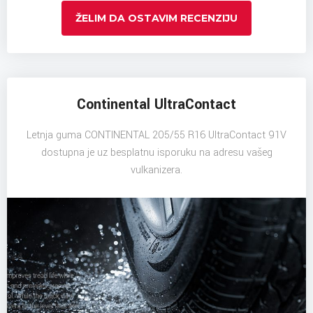
ŽELIM DA OSTAVIM RECENZIJU
Continental UltraContact
Letnja guma CONTINENTAL 205/55 R16 UltraContact 91V
dostupna je uz besplatnu isporuku na adresu vašeg
vulkanizera.