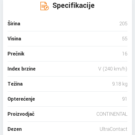
Specifikacije
Širina
205
Visina
55
Prečnik
16
Index brzine
V (240 km/h)
Težina
9.18 kg
Opterećenje
91
Proizvodjač
CONTINENTAL
Dezen
UltraContact