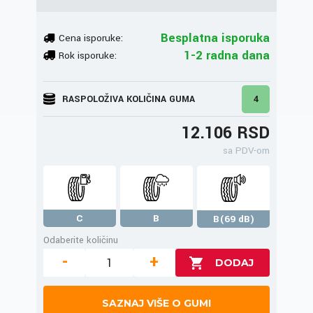
Besplatna isporuka
Cena isporuke:
1-2 radna dana
Rok isporuke:
RASPOLOŽIVA KOLIČINA GUMA
4
12.106 RSD
sa PDV-om
C
B
B(69 dB)
Odaberite količinu
-
+
SAZNAJ VIŠE O GUMI