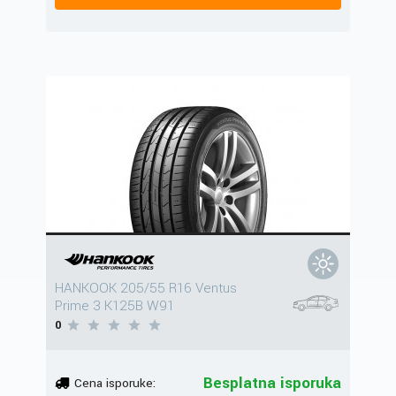
HANKOOK 205/55 R16 Ventus
Prime 3 K125B W91
0
Besplatna isporuka
Cena isporuke: