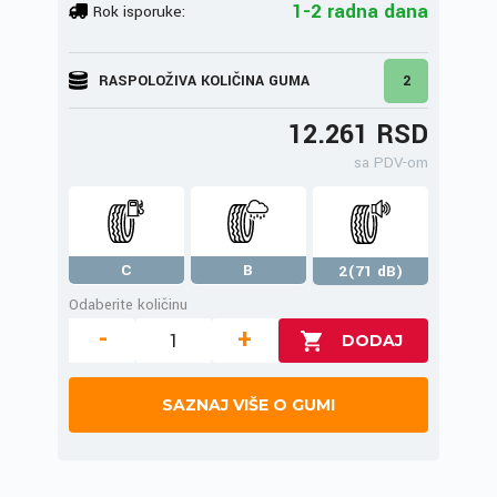
1-2 radna dana
Rok isporuke:
RASPOLOŽIVA KOLIČINA GUMA
2
12.261 RSD
sa PDV-om
C
B
2(71 dB)
Odaberite količinu
-
+
SAZNAJ VIŠE O GUMI