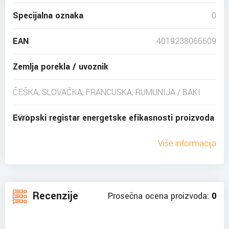
Specijalna oznaka
0
EAN
4019238066609
Zemlja porekla / uvoznik
ČEŠKA, SLOVAČKA, FRANCUSKA, RUMUNIJA / BAKI
DOO
Evropski registar energetske efikasnosti proizvoda
Više informacija
Recenzije
Prosečna ocena proizvoda:
0