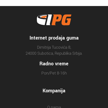
Internet prodaja guma
Dimitrija Tucovića 8,
24000 Subotica, Republika Srbija.
Radno vreme
Pon/Pet 8-16h
Kompanija
O nama