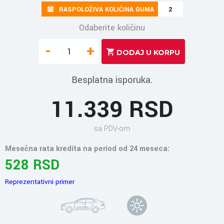
RASPOLOŽIVA KOLIČINA GUMA
2
Odaberite količinu
-
+
Besplatna isporuka.
11.339 RSD
sa PDV-om
Mesečna rata kredita na period od 24 meseca:
528 RSD
Reprezentativni primer