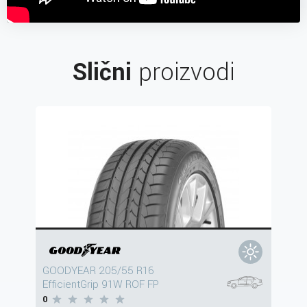
Slični
proizvodi
GOODYEAR 205/55 R16
EfficientGrip 91W ROF FP
0