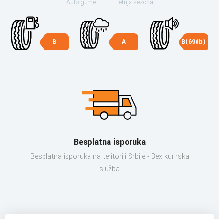
Auto gume
Letnja sezona
B
A
B(69db)
Besplatna isporuka
Besplatna isporuka na teritoriji Srbije - Bex kurirska
služba