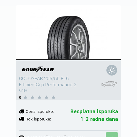
GOODYEAR 205/55 R16
EfficientGrip Performance 2
91H
0
Besplatna isporuka
Cena isporuke:
1-2 radna dana
Rok isporuke: