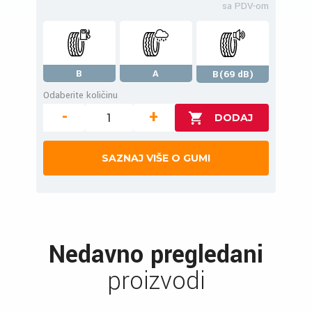
sa PDV-om
B
A
B(69 dB)
Odaberite količinu
-
+
SAZNAJ VIŠE O GUMI
Nedavno pregledani
proizvodi