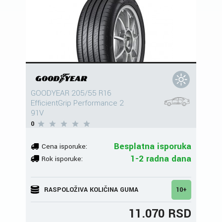
GOODYEAR 205/55 R16
EfficientGrip Performance 2
91V
0
Besplatna isporuka
Cena isporuke:
1-2 radna dana
Rok isporuke:
RASPOLOŽIVA KOLIČINA GUMA
10+
11.070 RSD