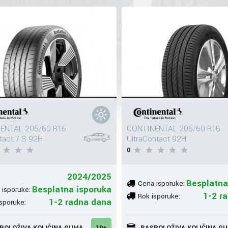
ENTAL 205/60 R16
CONTINENTAL 205/60 R16
act 7 S 92H
UltraContact 92H
0
2024/2025
Besplatna
Cena isporuke:
Besplatna isporuka
 isporuke:
1-2 r
Rok isporuke:
1-2 radna dana
sporuke:
POLOŽIVA KOLIČINA GUMA
10+
RASPOLOŽIVA KOLIČINA G