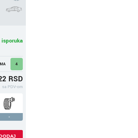
 isporuka
UMA
4
22 RSD
sa PDV-om
-