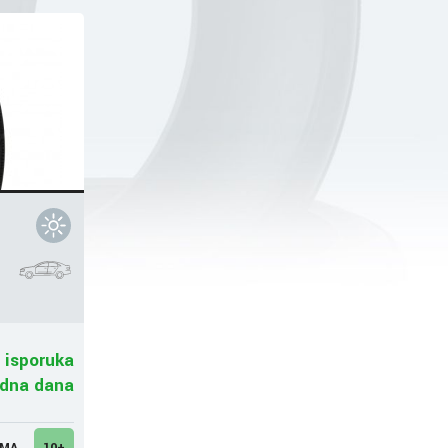
 isporuka
adna dana
UMA
10+