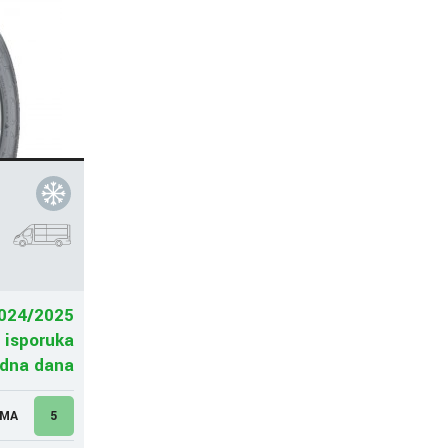
024/2025
 isporuka
adna dana
UMA
5