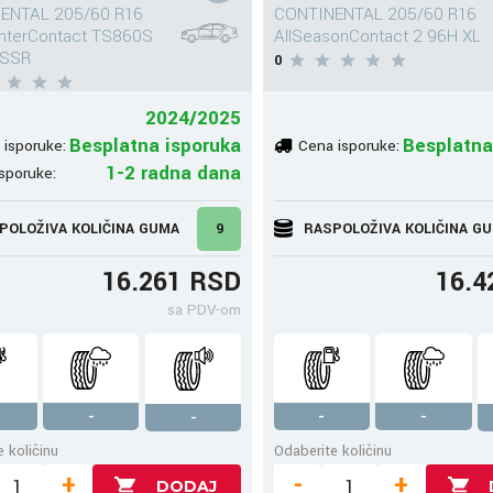
ENTAL 205/60 R16
CONTINENTAL 205/60 R16
interContact TS860S
AllSeasonContact 2 96H XL
 SSR
0
2024/2025
Besplatna isporuka
Besplatna
 isporuke:
Cena isporuke:
1-2 radna dana
sporuke:
POLOŽIVA KOLIČINA GUMA
9
RASPOLOŽIVA KOLIČINA G
16.261 RSD
16.4
sa PDV-om
-
-
-
-
 količinu
Odaberite količinu
+
-
+