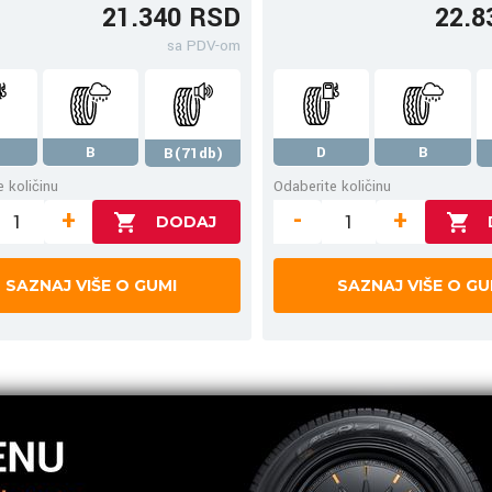
21.340 RSD
22.8
sa PDV-om
B
D
B
B(71db)
 količinu
Odaberite količinu
+
-
+
SAZNAJ VIŠE O GUMI
SAZNAJ VIŠE O GU