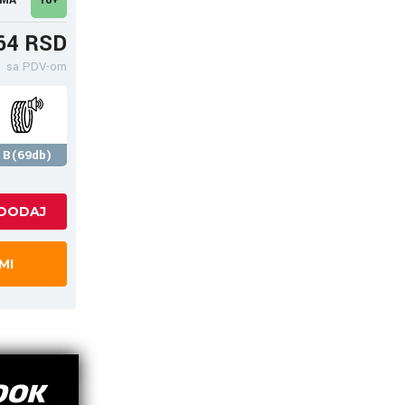
64 RSD
sa PDV-om
B(69db)
MI