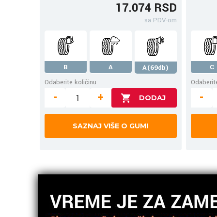
17.074 RSD
sa PDV-om
B
A
C
A(69db)
Odaberite količinu
Odaberite
-
+
-
SAZNAJ VIŠE O GUMI