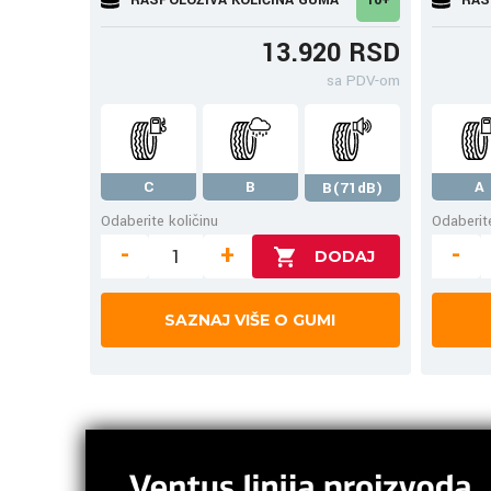
13.920 RSD
sa PDV-om
C
B
A
B(71dB)
Odaberite količinu
Odaberite
-
+
-
SAZNAJ VIŠE O GUMI