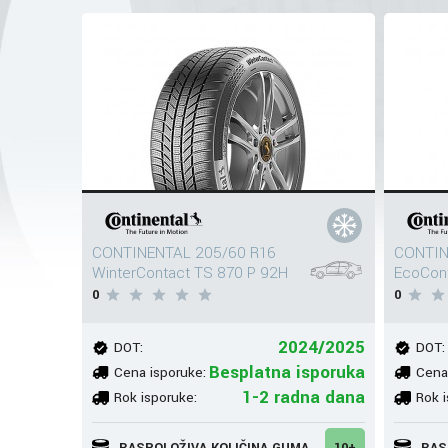
CONTINENTAL 205/60 R16
CONTIN
WinterContact TS 870 P 92H
EcoCont
0
0
2024/2025
DOT:
DOT:
Besplatna isporuka
Cena isporuke:
Cena
1-2 radna dana
Rok isporuke:
Rok i
RASPOLOŽIVA KOLIČINA GUMA
10+
RAS