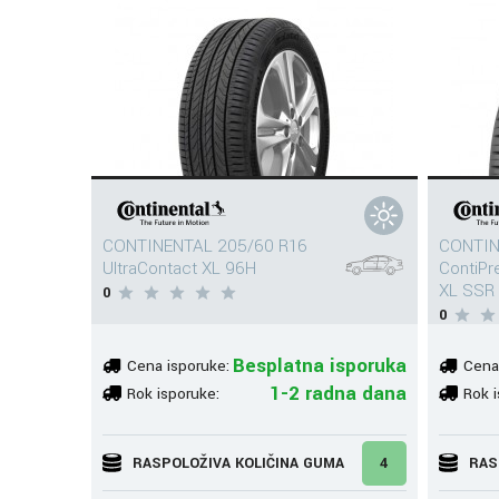
CONTINENTAL 205/60 R16
CONTIN
UltraContact XL 96H
ContiP
XL SSR
0
0
Besplatna isporuka
Cena isporuke:
Cena
1-2 radna dana
Rok isporuke:
Rok i
RASPOLOŽIVA KOLIČINA GUMA
4
RAS