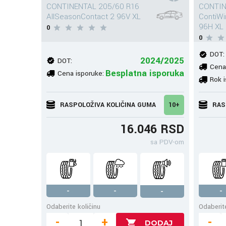
CONTINENTAL 205/60 R16
CONTIN
AllSeasonContact 2 96V XL
ContiW
96H XL
0
0
DOT:
2024/2025
DOT:
Cena
Besplatna isporuka
Cena isporuke:
Rok i
RASPOLOŽIVA KOLIČINA GUMA
10+
RAS
16.046 RSD
sa PDV-om
-
-
-
-
Odaberite količinu
Odaberite
-
+
-