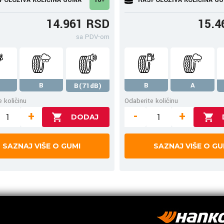
14.961 RSD
15.4
sa PDV-om
B
B
A
B(71dB)
 količinu
Odaberite količinu
+
-
+
SAZNAJ VIŠE O GUMI
SAZNAJ VIŠE O GU