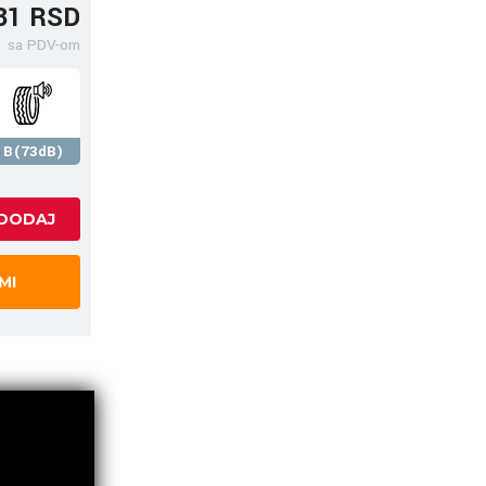
31 RSD
sa PDV-om
B(73dB)
MI