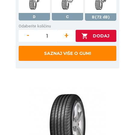
D
C
B(72 dB)
Odaberite količinu
-
+
SAZNAJ VIŠE O GUMI