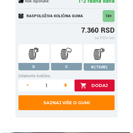
1-2 radna dana
Rok isporuke:
RASPOLOŽIVA KOLIČINA GUMA
10+
7.360 RSD
sa PDV-om
D
C
B(72dB)
Odaberite količinu
-
+
SAZNAJ VIŠE O GUMI