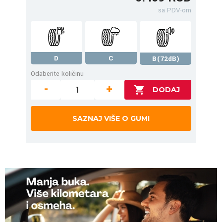
sa PDV-om
D
C
B(72dB)
Odaberite količinu
-
+
SAZNAJ VIŠE O GUMI