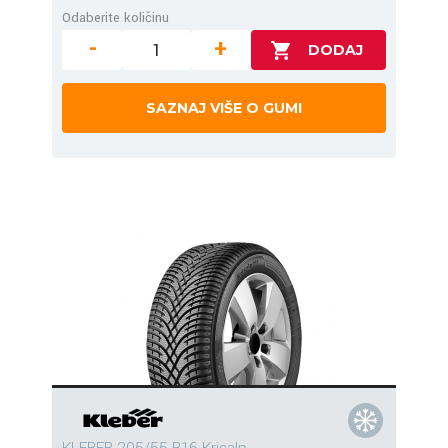
Odaberite količinu
-
+
SAZNAJ VIŠE O GUMI