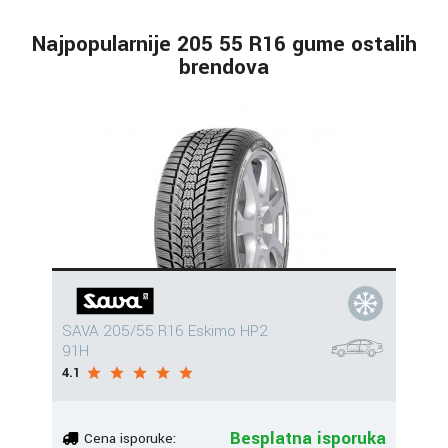
Najpopularnije 205 55 R16 gume ostalih
brendova
SAVA 205/55 R16 Eskimo HP2
91H
4.1
Besplatna isporuka
Cena isporuke: