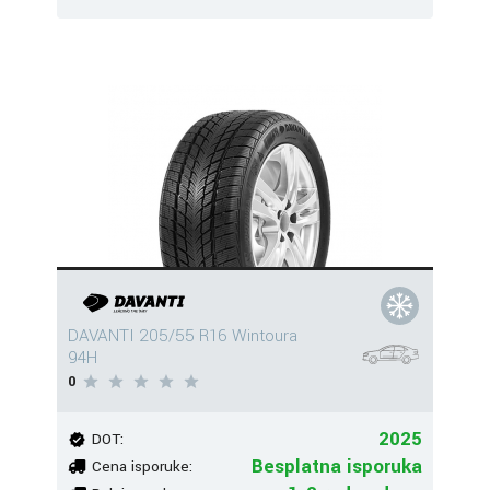
DAVANTI 205/55 R16 Wintoura
94H
0
2025
DOT:
Besplatna isporuka
Cena isporuke: