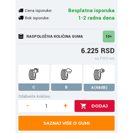
Besplatna isporuka
Cena isporuke:
1-2 radna dana
Rok isporuke:
RASPOLOŽIVA KOLIČINA GUMA
10+
6.225 RSD
sa PDV-om
C
B
A(68dB)
Odaberite količinu
-
+
SAZNAJ VIŠE O GUMI