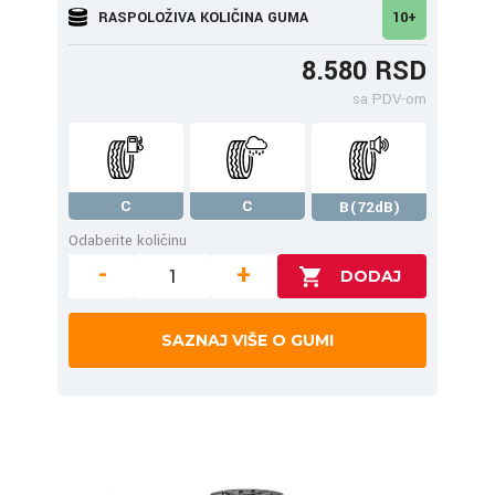
RASPOLOŽIVA KOLIČINA GUMA
10+
8.580 RSD
sa PDV-om
C
C
B(72dB)
Odaberite količinu
-
+
SAZNAJ VIŠE O GUMI