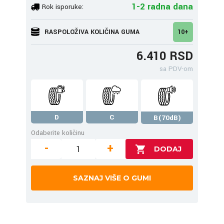
1-2 radna dana
Rok isporuke:
RASPOLOŽIVA KOLIČINA GUMA
10+
6.410 RSD
sa PDV-om
D
C
B(70dB)
Odaberite količinu
-
+
SAZNAJ VIŠE O GUMI