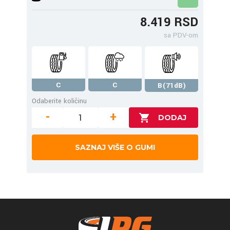
8.419 RSD
sa PDV-om
C
C
B(71dB)
Odaberite količinu
-
+
SAZNAJ VIŠE O GUMI