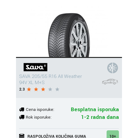
SAVA 205/55 R16 All Weather
94V XL M+S
2.3
Besplatna isporuka
Cena isporuke:
1-2 radna dana
Rok isporuke:
RASPOLOŽIVA KOLIČINA GUMA
10+