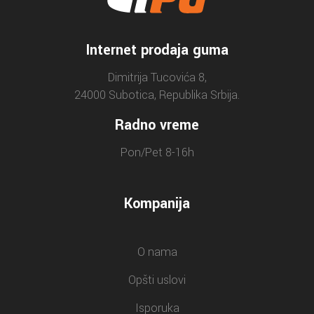
Internet prodaja guma
Dimitrija Tucovića 8,
24000 Subotica, Republika Srbija.
Radno vreme
Pon/Pet 8-16h
Kompanija
O nama
Opšti uslovi
Isporuka