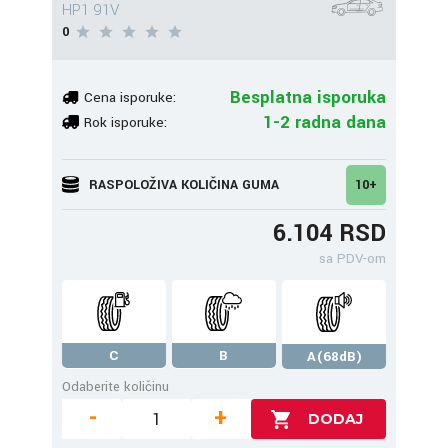
HP1 91V
0
Besplatna isporuka
Cena isporuke:
1-2 radna dana
Rok isporuke:
RASPOLOŽIVA KOLIČINA GUMA
10+
6.104 RSD
sa PDV-om
C
B
A(68dB)
Odaberite količinu
-
+