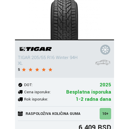
TIGAR 205/55 R16 Winter 94H
XL
5
2025
DOT:
Besplatna isporuka
Cena isporuke:
1-2 radna dana
Rok isporuke:
RASPOLOŽIVA KOLIČINA GUMA
10+
6.409 RSD