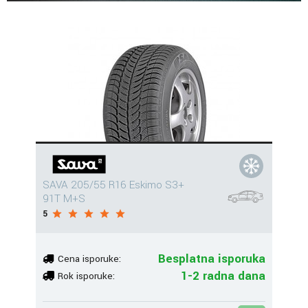
SAVA 205/55 R16 Eskimo S3+
91T M+S
5
Besplatna isporuka
Cena isporuke:
1-2 radna dana
Rok isporuke: