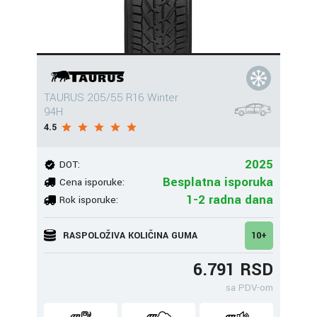
TAURUS 205/55 R16 Winter
94H
4.5
2025
DOT:
Besplatna isporuka
Cena isporuke:
1-2 radna dana
Rok isporuke:
RASPOLOŽIVA KOLIČINA GUMA
10+
6.791 RSD
sa PDV-om