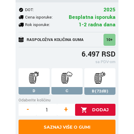
2025
DOT:
Besplatna isporuka
Cena isporuke:
1-2 radna dana
Rok isporuke:
RASPOLOŽIVA KOLIČINA GUMA
10+
6.497 RSD
sa PDV-om
D
C
B(72dB)
Odaberite količinu
-
+
SAZNAJ VIŠE O GUMI