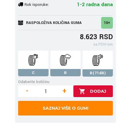
1-2 radna dana
Rok isporuke:
RASPOLOŽIVA KOLIČINA GUMA
10+
8.623 RSD
sa PDV-om
C
B
B(71dB)
Odaberite količinu
-
+
SAZNAJ VIŠE O GUMI