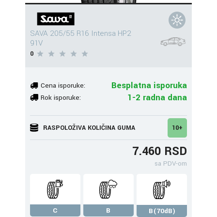
SAVA 205/55 R16 Intensa HP2
91V
0
Besplatna isporuka
Cena isporuke:
1-2 radna dana
Rok isporuke:
RASPOLOŽIVA KOLIČINA GUMA
10+
7.460 RSD
sa PDV-om
C
B
B(70dB)