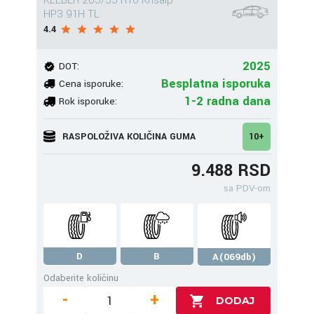
KLEBER 205/55 R16 Krisalp
HP3 91H TL
4.4
2025
DOT:
Besplatna isporuka
Cena isporuke:
1-2 radna dana
Rok isporuke:
RASPOLOŽIVA KOLIČINA GUMA
10+
9.488 RSD
sa PDV-om
D
B
A(069db)
Odaberite količinu
-
+