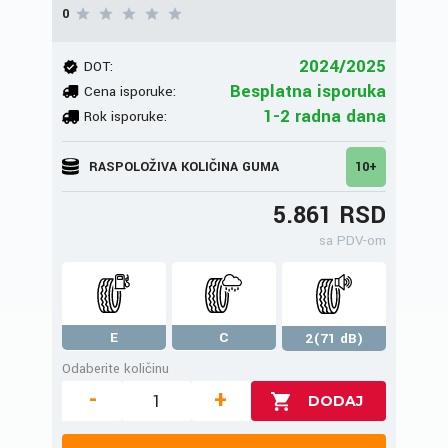
0
2024/2025
DOT:
Besplatna isporuka
Cena isporuke:
1-2 radna dana
Rok isporuke:
RASPOLOŽIVA KOLIČINA GUMA
10+
5.861 RSD
sa PDV-om
E
C
2(71 dB)
Odaberite količinu
-
+