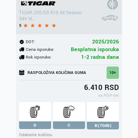
TIGAR 205/55 R16 All Season
94V XL
5
2025/2026
DOT:
Besplatna isporuka
Cena isporuke:
1-2 radna dana
Rok isporuke:
RASPOLOŽIVA KOLIČINA GUMA
10+
6.410 RSD
sa PDV-om
D
C
B(70dB)
Odaberite količinu