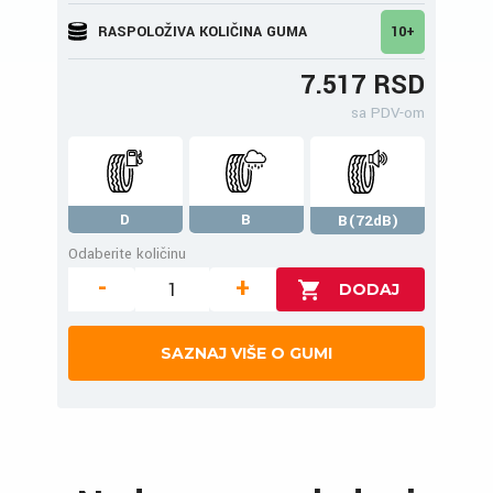
RASPOLOŽIVA KOLIČINA GUMA
10+
7.517 RSD
sa PDV-om
D
B
B(72dB)
Odaberite količinu
-
+
SAZNAJ VIŠE O GUMI