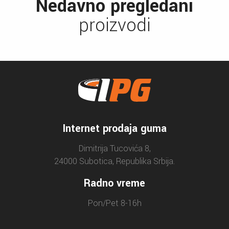
Nedavno pregledani
proizvodi
Internet prodaja guma
Dimitrija Tucovića 8,
24000 Subotica, Republika Srbija.
Radno vreme
Pon/Pet 8-16h