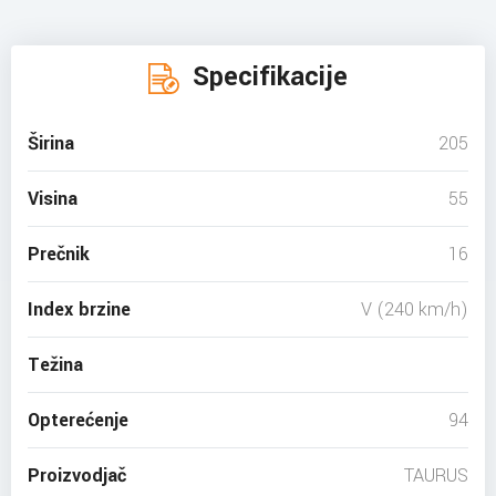
Specifikacije
Širina
205
Visina
55
Prečnik
16
Index brzine
V (240 km/h)
Težina
Opterećenje
94
Proizvodjač
TAURUS