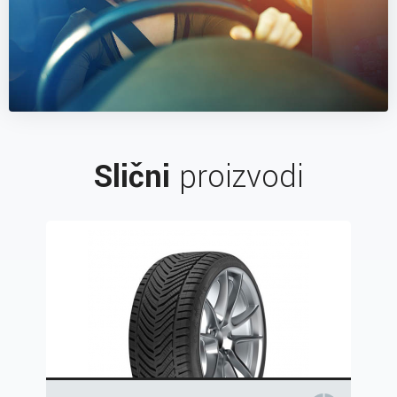
Slični
proizvodi