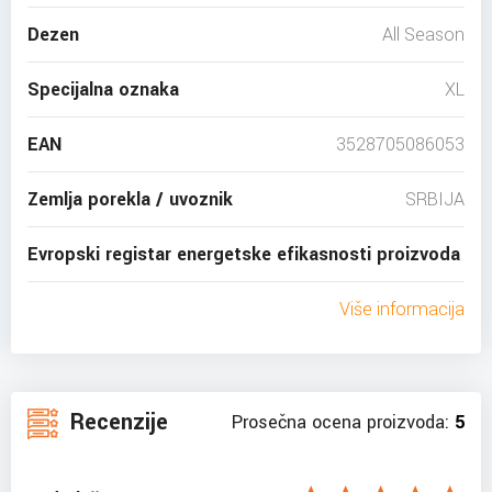
Dezen
All Season
Specijalna oznaka
XL
EAN
3528705086053
Zemlja porekla / uvoznik
SRBIJA
Evropski registar energetske efikasnosti proizvoda
Više informacija
Recenzije
Prosečna ocena proizvoda:
5