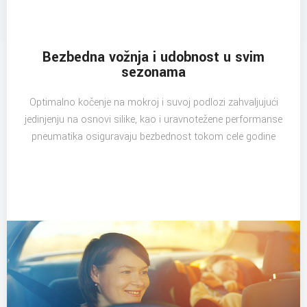
Bezbedna vožnja i udobnost u svim
sezonama
Optimalno kočenje na mokroj i suvoj podlozi zahvaljujući
jedinjenju na osnovi silike, kao i uravnotežene performanse
pneumatika osiguravaju bezbednost tokom cele godine