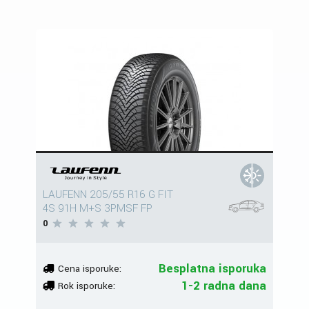
LAUFENN 205/55 R16 G FIT
4S 91H M+S 3PMSF FP
0
Besplatna isporuka
Cena isporuke:
1-2 radna dana
Rok isporuke: