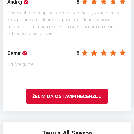
Andrej
5
Gume dobro pristaju na točkove, udobne su, vozio sam se
kroz planine zimi, dobre su i po vrućini, dobro se voze
autoputem, ne mogu reći ništa loše, s obzirom na cenu,
jednostavno su odlične.
Damir
5
Odlične gume
ŽELIM DA OSTAVIM RECENZIJU
Taurus All Season