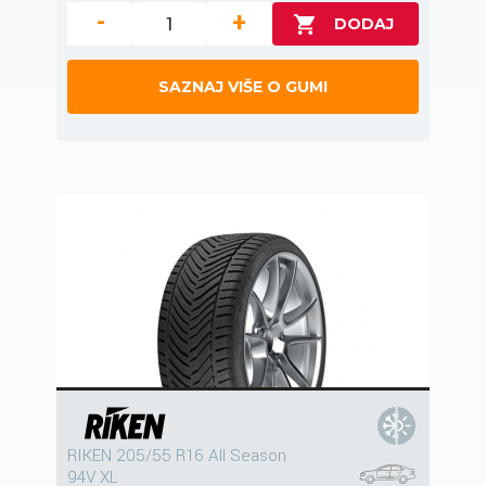
-
+
SAZNAJ VIŠE O GUMI
RIKEN 205/55 R16 All Season
94V XL