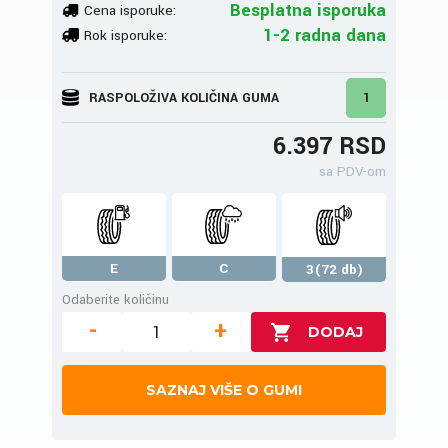
Besplatna isporuka
Cena isporuke:
1-2 radna dana
Rok isporuke:
RASPOLOŽIVA KOLIČINA GUMA
1
6.397 RSD
sa PDV-om
E
C
3(72 db)
Odaberite količinu
-
+
SAZNAJ VIŠE O GUMI