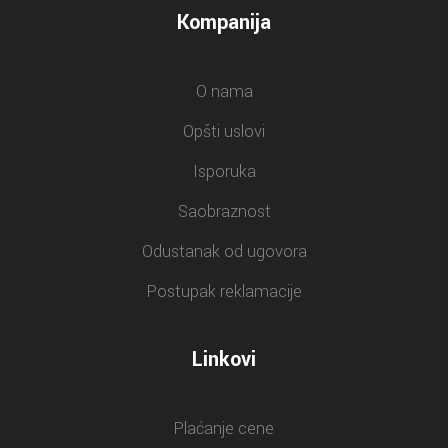
Kompanija
O nama
Opšti uslovi
Isporuka
Saobraznost
Odustanak od ugovora
Postupak reklamacije
Linkovi
Plaćanje cene