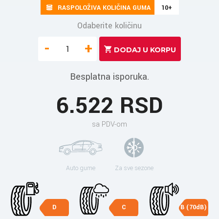
RASPOLOŽIVA KOLIČINA GUMA
10+
Odaberite količinu
-
+
Besplatna isporuka.
6.522 RSD
sa PDV-om
Auto gume
Za sve sezone
D
C
B (70dB)