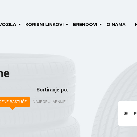
VOZILA
KORISNI LINKOVI
BRENDOVI
O NAMA
me
Sortiranje po:
CENE RASTUĆE
NAJPOPULARNIJE
P