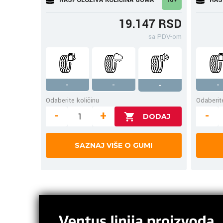
19.147 RSD
sa PDV-om
-
-
-
-
Odaberite količinu
Odaberite
-
+
-
SAZNAJ VIŠE O GUMI