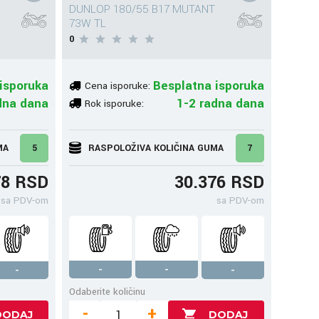
DUNLOP 180/55 B17 MUTANT
73W TL
0
isporuka
Besplatna isporuka
Cena isporuke:
dna dana
1-2 radna dana
Rok isporuke:
MA
5
RASPOLOŽIVA KOLIČINA GUMA
7
78 RSD
30.376 RSD
sa PDV-om
sa PDV-om
-
-
-
-
Odaberite količinu
-
+