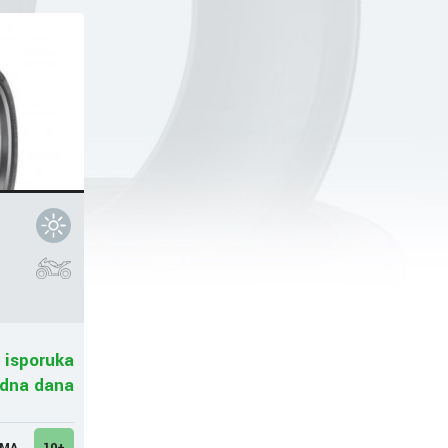
 isporuka
adna dana
UMA
10+