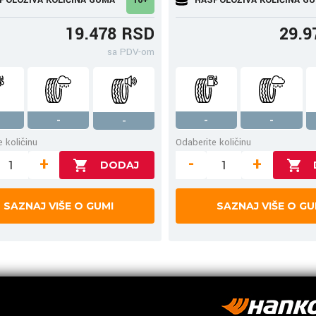
19.478 RSD
29.9
sa PDV-om
-
-
-
-
 količinu
Odaberite količinu
+
-
+
SAZNAJ VIŠE O GUMI
SAZNAJ VIŠE O GU