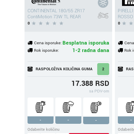
CONTINENTAL 180/55 ZR17
PIRELLI
ContiMotion 73W TL REAR
ROSSO 
0
0
Besplatna isporuka
Cena isporuke:
Cena
1-2 radna dana
Rok isporuke:
Rok i
RASPOLOŽIVA KOLIČINA GUMA
2
RAS
17.388 RSD
sa PDV-om
-
-
-
-
Odaberite količinu
Odaberite