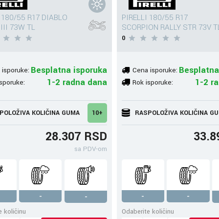
 180/55 R17 DIABLO
PIRELLI 180/55 R17
III 73W TL
SCORPION RALLY STR 73V T
0
Besplatna isporuka
Besplatna
 isporuke:
Cena isporuke:
1-2 radna dana
1-2 r
sporuke:
Rok isporuke:
POLOŽIVA KOLIČINA GUMA
10+
RASPOLOŽIVA KOLIČINA G
28.307 RSD
33.8
sa PDV-om
-
-
-
-
 količinu
Odaberite količinu