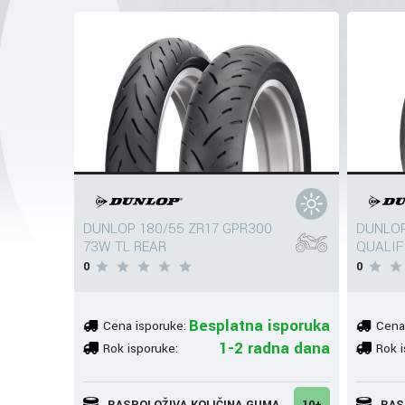
DUNLOP 180/55 ZR17 GPR300
DUNLOP
73W TL REAR
QUALIF
0
0
Besplatna isporuka
Cena isporuke:
Cena
1-2 radna dana
Rok isporuke:
Rok i
RASPOLOŽIVA KOLIČINA GUMA
10+
RAS