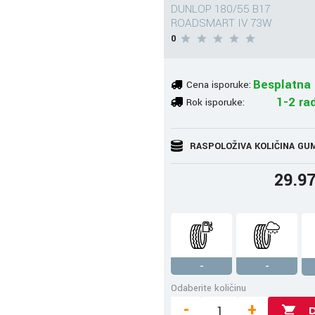
DUNLOP 180/55 B17
ROADSMART IV 73W
0
Besplatna 
Cena isporuke:
1-2 ra
Rok isporuke:
RASPOLOŽIVA KOLIČINA GU
29.9
-
-
Odaberite količinu
-
+