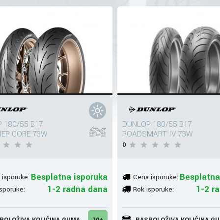
 180/55 B17
DUNLOP 180/55 B17
IER CORE 73W
ROADSMART IV 73W
0
Besplatna isporuka
Besplatna
 isporuke:
Cena isporuke:
1-2 radna dana
1-2 r
sporuke:
Rok isporuke:
POLOŽIVA KOLIČINA GUMA
10+
RASPOLOŽIVA KOLIČINA G