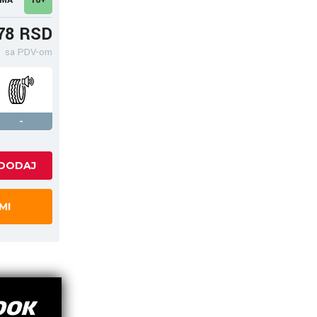
78 RSD
sa PDV-om
-
MI