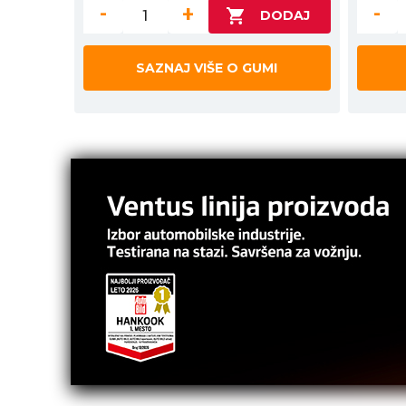
-
+
-
SAZNAJ VIŠE O GUMI