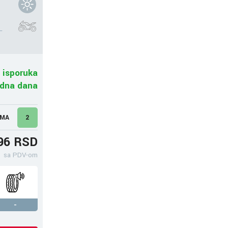
L
 isporuka
adna dana
UMA
2
96 RSD
sa PDV-om
-