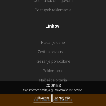
Odustanak od ugovora
Postupak reklamacije
Linkovi
Plaćanje cene
Zaštita privatnosti
Kreiranje porudžbine
Reklamacija
Najčešća pitanja
COOKIES
Obaveštenje o privatnosti
Sajt internet-prodaja-guma.com koristi cookie.
Prihvatam
Saznaj više
FILTRIRAJ PRETRAGU
Newsletter