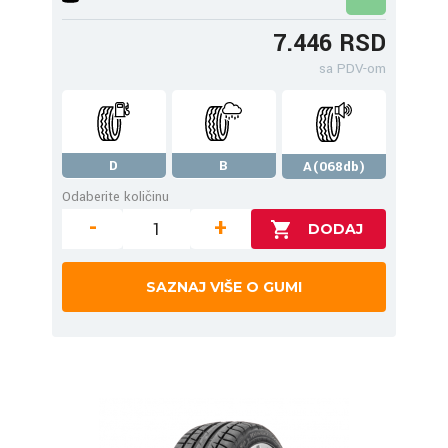
7.446 RSD
sa PDV-om
D
B
A(068db)
Odaberite količinu
-
+
SAZNAJ VIŠE O GUMI