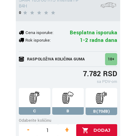
SAVA 185/60 R15 Intensa HP
84H
0
Besplatna isporuka
Cena isporuke:
1-2 radna dana
Rok isporuke:
RASPOLOŽIVA KOLIČINA GUMA
10+
7.782 RSD
sa PDV-om
C
B
B(70dB)
Odaberite količinu
-
+