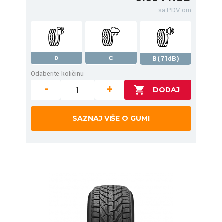
sa PDV-om
D
C
B(71dB)
Odaberite količinu
-
+
SAZNAJ VIŠE O GUMI