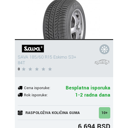
SAVA 185/60 R15 Eskimo S3+
84T
0
Besplatna isporuka
Cena isporuke:
1-2 radna dana
Rok isporuke:
RASPOLOŽIVA KOLIČINA GUMA
10+
6.694 RSD