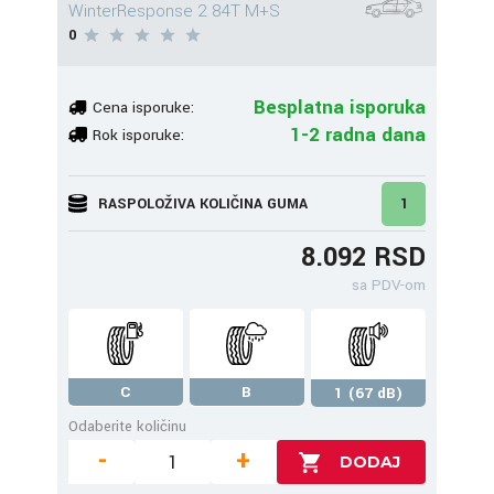
WinterResponse 2 84T M+S
0
Besplatna isporuka
Cena isporuke:
1-2 radna dana
Rok isporuke:
RASPOLOŽIVA KOLIČINA GUMA
1
8.092 RSD
sa PDV-om
C
B
1 (67 dB)
Odaberite količinu
-
+