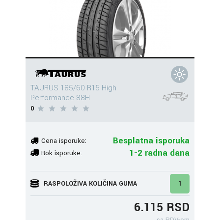
TAURUS 185/60 R15 High
Performance 88H
0
Besplatna isporuka
Cena isporuke:
1-2 radna dana
Rok isporuke:
RASPOLOŽIVA KOLIČINA GUMA
1
6.115 RSD
sa PDV-om