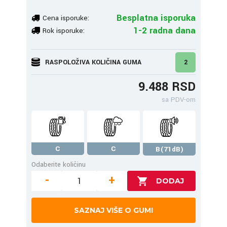
Besplatna isporuka
Cena isporuke:
1-2 radna dana
Rok isporuke:
RASPOLOŽIVA KOLIČINA GUMA
2
9.488 RSD
sa PDV-om
C
C
B(71dB)
Odaberite količinu
-
+
SAZNAJ VIŠE O GUMI