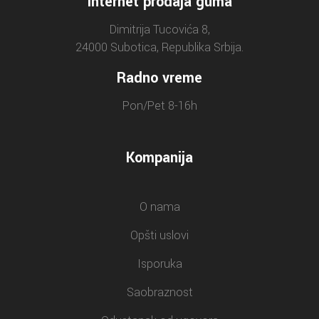
Internet prodaja guma
Dimitrija Tucovića 8,
24000 Subotica, Republika Srbija.
Radno vreme
Pon/Pet 8-16h
Kompanija
O nama
Opšti uslovi
Isporuka
Saobraznost