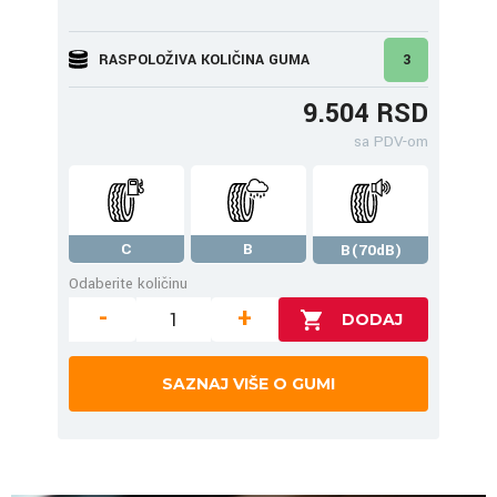
RASPOLOŽIVA KOLIČINA GUMA
3
9.504 RSD
sa PDV-om
C
B
B(70dB)
Odaberite količinu
-
+
SAZNAJ VIŠE O GUMI