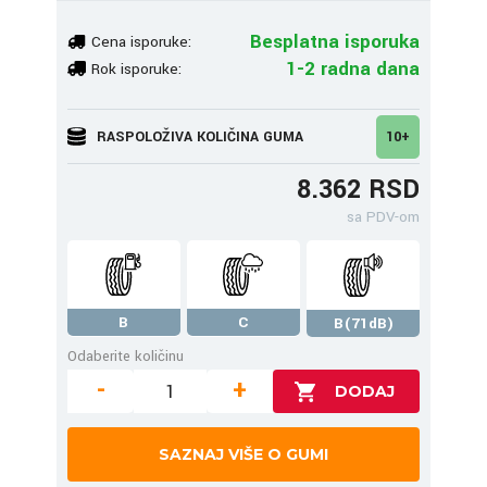
Besplatna isporuka
Cena isporuke:
1-2 radna dana
Rok isporuke:
RASPOLOŽIVA KOLIČINA GUMA
10+
8.362 RSD
sa PDV-om
B
C
B(71dB)
Odaberite količinu
-
+
SAZNAJ VIŠE O GUMI