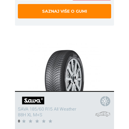
SAZNAJ VIŠE O GUMI
SAVA 185/60 R15 All Weather
88H XL M+S
0