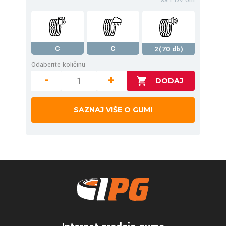
C
C
2(70 db)
Odaberite količinu
-
+
SAZNAJ VIŠE O GUMI