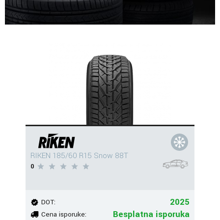
RIKEN 185/60 R15 Snow 88T
0
2025
DOT:
Besplatna isporuka
Cena isporuke: