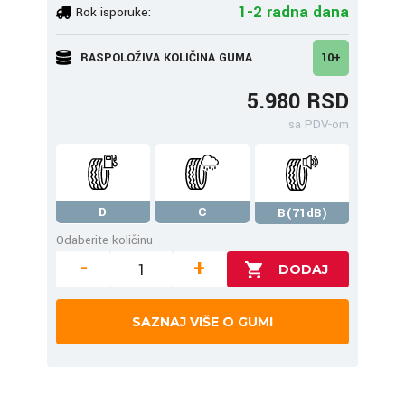
1-2 radna dana
Rok isporuke:
RASPOLOŽIVA KOLIČINA GUMA
10+
5.980 RSD
sa PDV-om
D
C
B(71dB)
Odaberite količinu
-
+
SAZNAJ VIŠE O GUMI