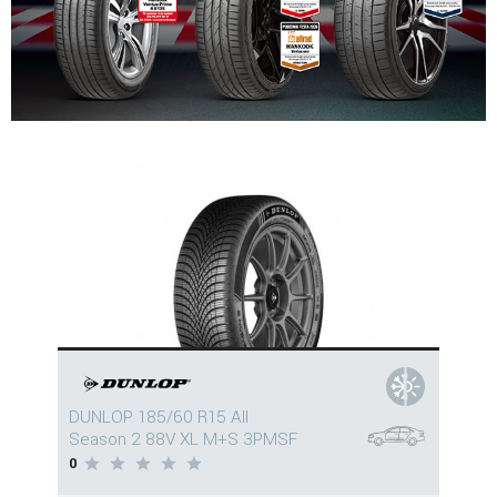
DUNLOP 185/60 R15 All
Season 2 88V XL M+S 3PMSF
0