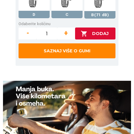
D
C
B(71 dB)
Odaberite količinu
-
+
SAZNAJ VIŠE O GUMI