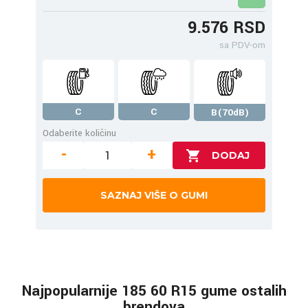
9.576 RSD
sa PDV-om
C
C
B(70dB)
Odaberite količinu
-
+
SAZNAJ VIŠE O GUMI
Najpopularnije 185 60 R15 gume ostalih
brendova