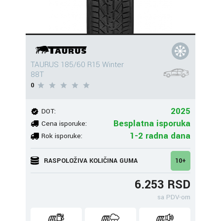
TAURUS 185/60 R15 Winter
88T
0
2025
DOT:
Besplatna isporuka
Cena isporuke:
1-2 radna dana
Rok isporuke:
RASPOLOŽIVA KOLIČINA GUMA
10+
6.253 RSD
sa PDV-om