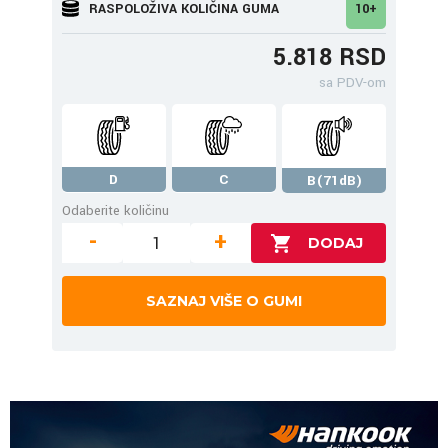
RASPOLOŽIVA KOLIČINA GUMA
10+
5.818 RSD
sa PDV-om
D
C
B(71dB)
Odaberite količinu
-
+
SAZNAJ VIŠE O GUMI