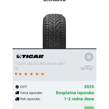
TIGAR 185/60 R15 Winter 88T
XL
5
2025
DOT:
Besplatna isporuka
Cena isporuke:
1-2 radna dana
Rok isporuke: