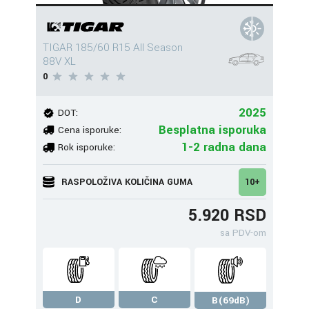
TIGAR 185/60 R15 All Season
88V XL
0
2025
DOT:
Besplatna isporuka
Cena isporuke:
1-2 radna dana
Rok isporuke:
RASPOLOŽIVA KOLIČINA GUMA
10+
5.920 RSD
sa PDV-om
D
C
B(69dB)