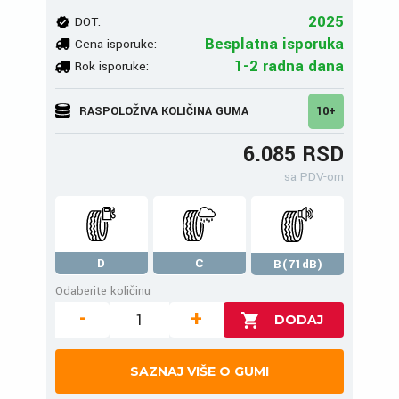
2025
DOT:
Besplatna isporuka
Cena isporuke:
1-2 radna dana
Rok isporuke:
RASPOLOŽIVA KOLIČINA GUMA
10+
6.085 RSD
sa PDV-om
D
C
B(71dB)
Odaberite količinu
-
+
SAZNAJ VIŠE O GUMI