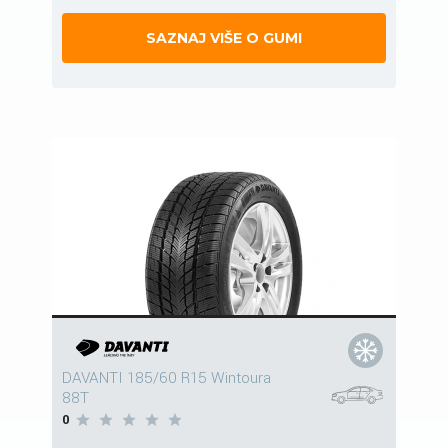
SAZNAJ VIŠE O GUMI
DAVANTI 185/60 R15 Wintoura
88T
0