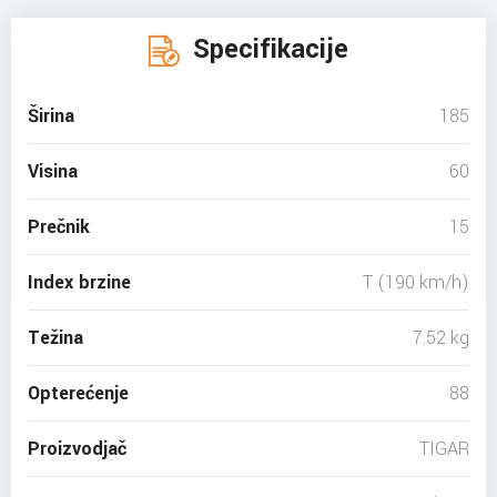
Specifikacije
Širina
185
Visina
60
Prečnik
15
Index brzine
T (190 km/h)
Težina
7.52 kg
Opterećenje
88
Proizvodjač
TIGAR