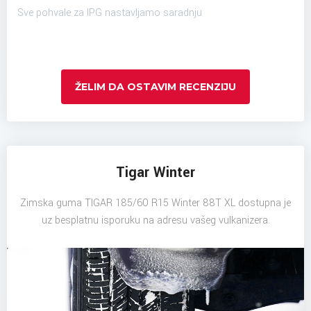
Sve pohvale za IPG nastavljamo saradnju
ŽELIM DA OSTAVIM RECENZIJU
Tigar Winter
Zimska guma TIGAR 185/60 R15 Winter 88T XL dostupna je
uz besplatnu isporuku na adresu vašeg vulkanizera.