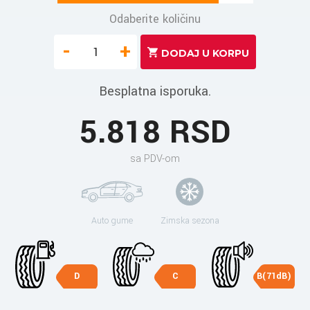
Odaberite količinu
-
+
Besplatna isporuka.
5.818 RSD
sa PDV-om
Auto gume
Zimska sezona
D
C
B(71dB)