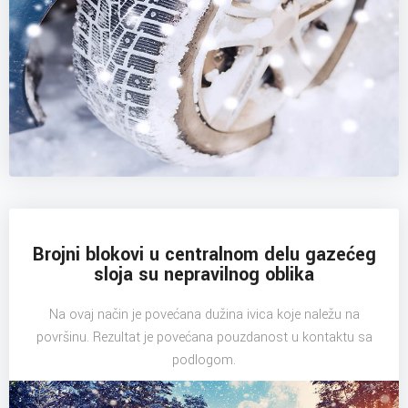
Brojni blokovi u centralnom delu gazećeg
sloja su nepravilnog oblika
Na ovaj način je povećana dužina ivica koje naležu na
površinu. Rezultat je povećana pouzdanost u kontaktu sa
podlogom.