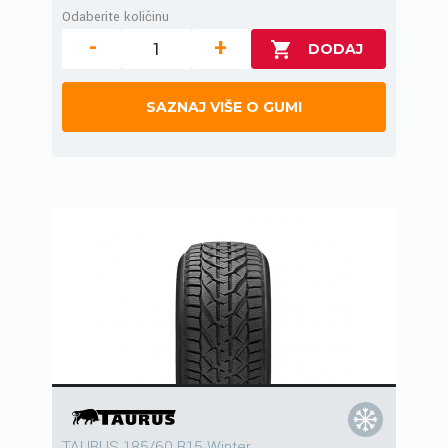
Odaberite količinu
-
+
SAZNAJ VIŠE O GUMI
TAURUS 185/60 R15 Winter