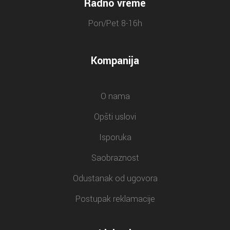
Radno vreme
Pon/Pet 8-16h
Kompanija
O nama
Opšti uslovi
Isporuka
Saobraznost
Odustanak od ugovora
Postupak reklamacije