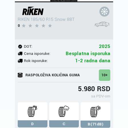
RIKEN 185/60 R15 Snow 88T
0
2025
DOT:
Besplatna isporuka
Cena isporuke:
1-2 radna dana
Rok isporuke:
RASPOLOŽIVA KOLIČINA GUMA
10+
5.980 RSD
sa PDV-om
D
C
B(71dB)