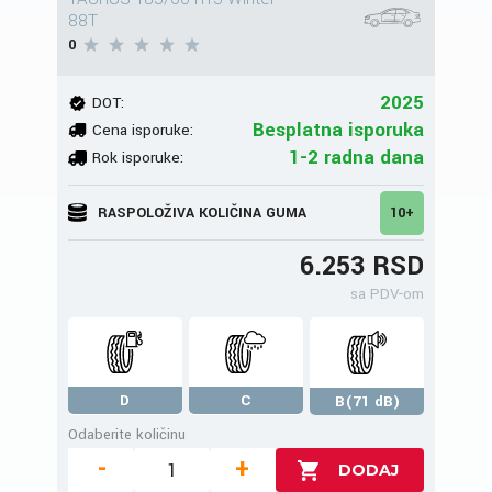
88T
0
2025
DOT:
Besplatna isporuka
Cena isporuke:
1-2 radna dana
Rok isporuke:
RASPOLOŽIVA KOLIČINA GUMA
10+
6.253 RSD
sa PDV-om
D
C
B(71 dB)
Odaberite količinu
-
+