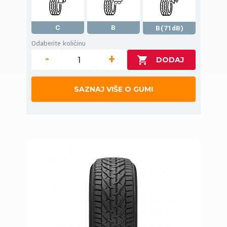
C
B
B(71dB)
Odaberite količinu
-
+
SAZNAJ VIŠE O GUMI