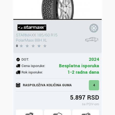
STARMAXX 185/60 R15
PolarMaxx 88H XL
0
2024
DOT:
Besplatna isporuka
Cena isporuke:
1-2 radna dana
Rok isporuke:
RASPOLOŽIVA KOLIČINA GUMA
4
5.897 RSD
sa PDV-om