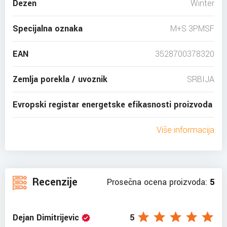
Dezen
Winter
Specijalna oznaka
M+S 3PMSF
EAN
3528700378320
Zemlja porekla / uvoznik
SRBIJA
Evropski registar energetske efikasnosti proizvoda
Više informacija
Recenzije
Prosečna ocena proizvoda:
5
Dejan Dimitrijevic
5