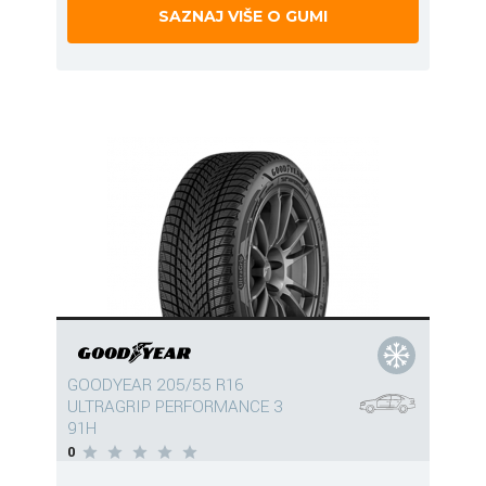
SAZNAJ VIŠE O GUMI
GOODYEAR 205/55 R16
ULTRAGRIP PERFORMANCE 3
91H
0