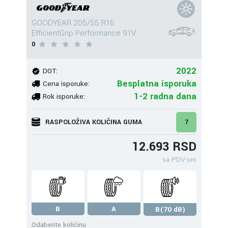
GOODYEAR 205/55 R16
EfficientGrip Performance 91V
0
2022
DOT:
Besplatna isporuka
Cena isporuke:
1-2 radna dana
Rok isporuke:
RASPOLOŽIVA KOLIČINA GUMA
7
12.693 RSD
sa PDV-om
B
A
B(70 dB)
Odaberite količinu