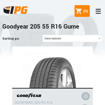
(
0
)
Goodyear 205 55 R16 Gume
Sortiraj po:
GOODYEAR 205/55 R16