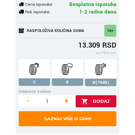
Besplatna isporuka
Cena isporuke:
1-2 radna dana
Rok isporuke:
RASPOLOŽIVA KOLIČINA GUMA
10+
13.309 RSD
sa PDV-om
C
B
B(70dB)
Odaberite količinu
-
+
SAZNAJ VIŠE O GUMI