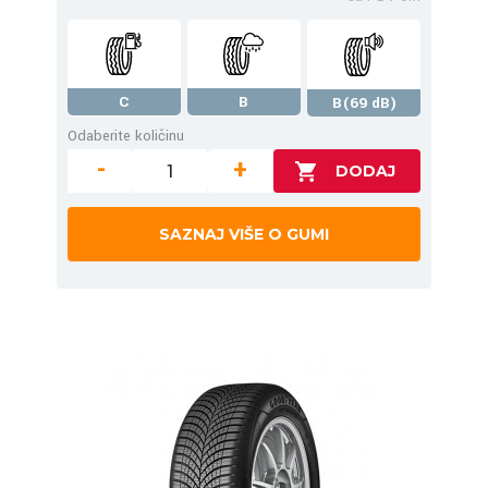
C
B
B(69 dB)
Odaberite količinu
-
+
SAZNAJ VIŠE O GUMI