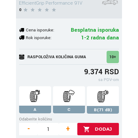
EfficientGrip Performance 91V
0
Besplatna isporuka
Cena isporuke:
1-2 radna dana
Rok isporuke:
RASPOLOŽIVA KOLIČINA GUMA
10+
9.374 RSD
sa PDV-om
A
C
B(71 dB)
Odaberite količinu
-
+