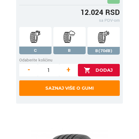
12.024 RSD
sa PDV-om
C
B
B(70dB)
Odaberite količinu
-
+
SAZNAJ VIŠE O GUMI