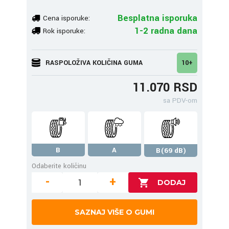
Besplatna isporuka
Cena isporuke:
1-2 radna dana
Rok isporuke:
RASPOLOŽIVA KOLIČINA GUMA
10+
11.070 RSD
sa PDV-om
B
A
B(69 dB)
Odaberite količinu
-
+
SAZNAJ VIŠE O GUMI