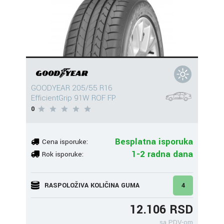
GOODYEAR 205/55 R16
EfficientGrip 91W ROF FP
0
Besplatna isporuka
Cena isporuke:
1-2 radna dana
Rok isporuke:
RASPOLOŽIVA KOLIČINA GUMA
4
12.106 RSD
sa PDV-om