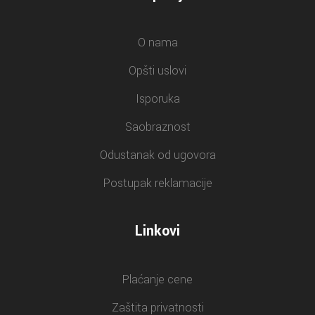
O nama
Opšti uslovi
Isporuka
Saobraznost
Odustanak od ugovora
Postupak reklamacije
Linkovi
Plaćanje cene
Zaštita privatnosti