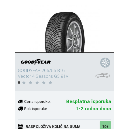
GOODYEAR 205/55 R16
Vector 4 Seasons G3 91V
0
Besplatna isporuka
Cena isporuke:
1-2 radna dana
Rok isporuke:
RASPOLOŽIVA KOLIČINA GUMA
10+