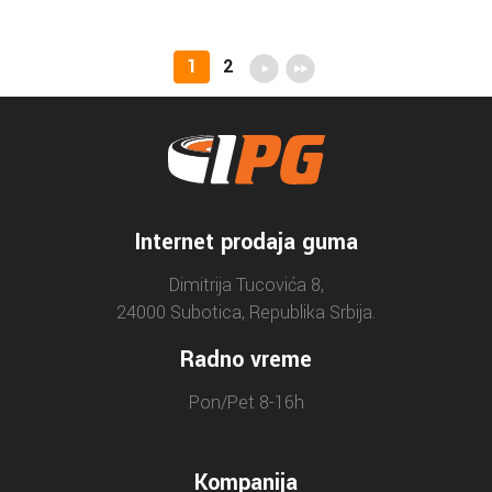
1
2
Internet prodaja guma
Dimitrija Tucovića 8,
24000 Subotica, Republika Srbija.
Radno vreme
Pon/Pet 8-16h
Kompanija