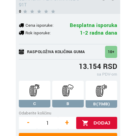
91T
0
Besplatna isporuka
Cena isporuke:
1-2 radna dana
Rok isporuke:
RASPOLOŽIVA KOLIČINA GUMA
10+
13.154 RSD
sa PDV-om
C
B
B(70dB)
Odaberite količinu
-
+