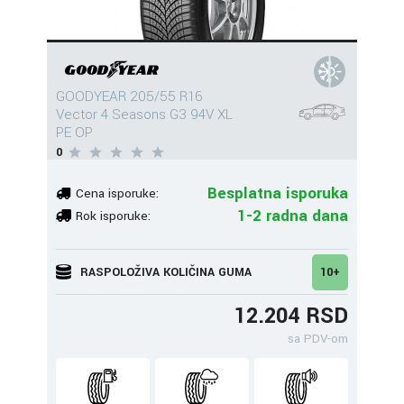
GOODYEAR 205/55 R16
Vector 4 Seasons G3 94V XL
PE OP
0
Besplatna isporuka
Cena isporuke:
1-2 radna dana
Rok isporuke:
RASPOLOŽIVA KOLIČINA GUMA
10+
12.204 RSD
sa PDV-om