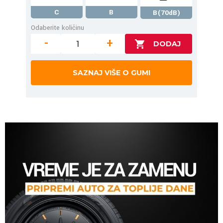
C
B
B(70dB)
Odaberite količinu
-
+
SAZNAJ VIŠE O GUMI