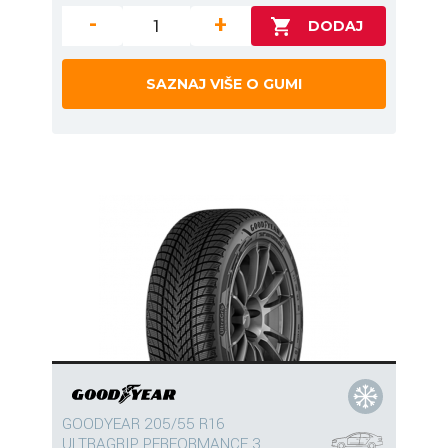
-
+
SAZNAJ VIŠE O GUMI
GOODYEAR 205/55 R16
ULTRAGRIP PERFORMANCE 3