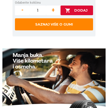
Odaberite količinu
-
+
SAZNAJ VIŠE O GUMI