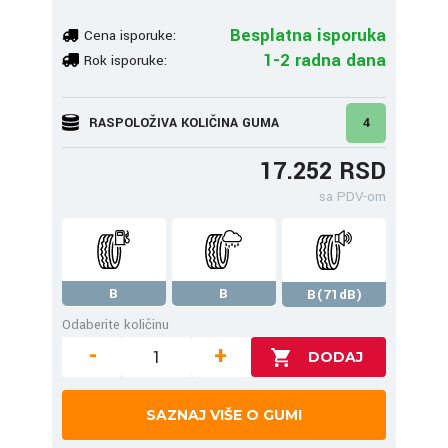
Besplatna isporuka
Cena isporuke:
1-2 radna dana
Rok isporuke:
RASPOLOŽIVA KOLIČINA GUMA
4
17.252 RSD
sa PDV-om
B
B
B(71dB)
Odaberite količinu
-
+
SAZNAJ VIŠE O GUMI