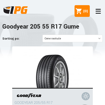
(
0
)
Goodyear 205 55 R17 Gume
Sortiraj po:
GOODYEAR 205/55 R17