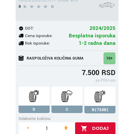
RIKEN 205/55 R17 Snow 95V
0
2024/2025
DOT:
Besplatna isporuka
Cena isporuke:
1-2 radna dana
Rok isporuke:
RASPOLOŽIVA KOLIČINA GUMA
10+
7.500 RSD
sa PDV-om
D
C
B(72dB)
Odaberite količinu
-
+