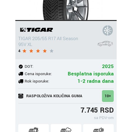
TIGAR 205/55 R17 All Season
95V XL
4
2025
DOT:
Besplatna isporuka
Cena isporuke:
1-2 radna dana
Rok isporuke:
RASPOLOŽIVA KOLIČINA GUMA
10+
7.745 RSD
sa PDV-om