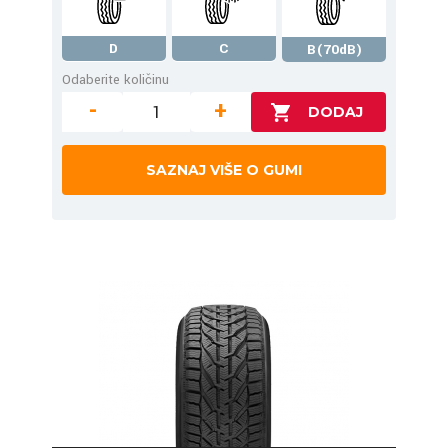
D
C
B(70dB)
Odaberite količinu
-
+
SAZNAJ VIŠE O GUMI