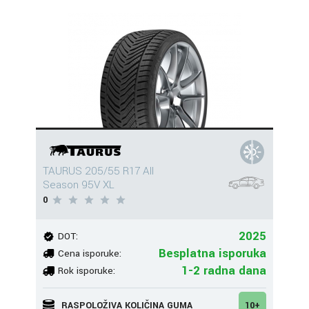
TAURUS 205/55 R17 All
Season 95V XL
0
2025
DOT:
Besplatna isporuka
Cena isporuke:
1-2 radna dana
Rok isporuke:
RASPOLOŽIVA KOLIČINA GUMA
10+