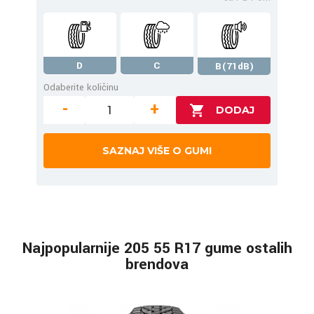
D
C
B(71dB)
Odaberite količinu
-
+
SAZNAJ VIŠE O GUMI
Najpopularnije 205 55 R17 gume ostalih
brendova