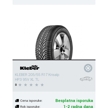
KLEBER 205/55 R17 Krisalp
HP3 95V XL TL
0
Besplatna isporuka
Cena isporuke:
1-2 radna dana
Rok isporuke: