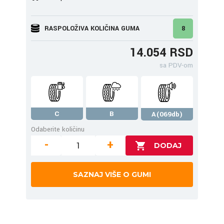
RASPOLOŽIVA KOLIČINA GUMA
8
14.054 RSD
sa PDV-om
C
B
A(069db)
Odaberite količinu
-
+
SAZNAJ VIŠE O GUMI