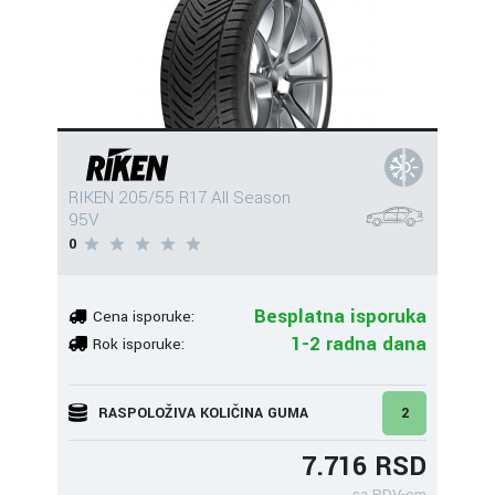
RIKEN 205/55 R17 All Season
95V
0
Besplatna isporuka
Cena isporuke:
1-2 radna dana
Rok isporuke:
RASPOLOŽIVA KOLIČINA GUMA
2
7.716 RSD
sa PDV-om