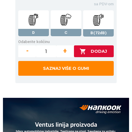
sa PDV-om
D
C
B(72dB)
Odaberite količinu
-
+
SAZNAJ VIŠE O GUMI