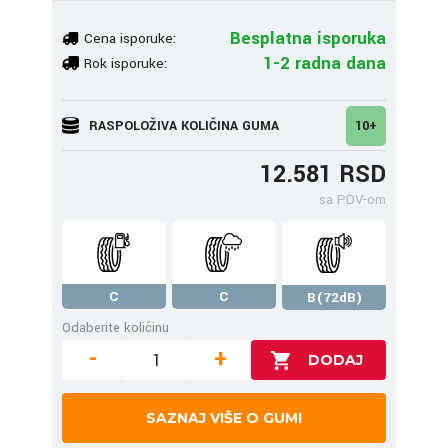
Besplatna isporuka
Cena isporuke:
1-2 radna dana
Rok isporuke:
RASPOLOŽIVA KOLIČINA GUMA
10+
12.581 RSD
sa PDV-om
C
C
B(72dB)
Odaberite količinu
-
+
SAZNAJ VIŠE O GUMI