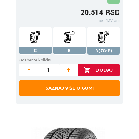
20.514 RSD
sa PDV-om
C
B
B(70dB)
Odaberite količinu
-
+
SAZNAJ VIŠE O GUMI