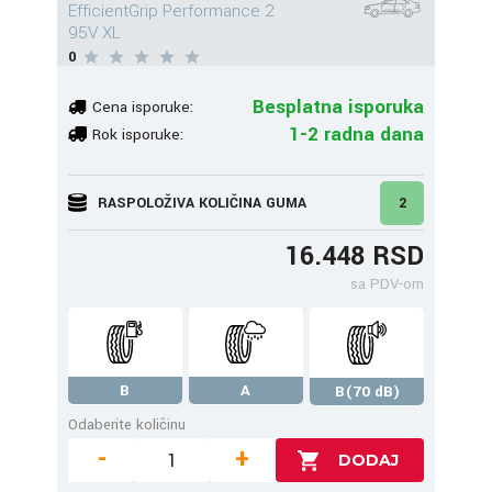
EfficientGrip Performance 2
95V XL
0
Besplatna isporuka
Cena isporuke:
1-2 radna dana
Rok isporuke:
RASPOLOŽIVA KOLIČINA GUMA
2
16.448 RSD
sa PDV-om
B
A
B(70 dB)
Odaberite količinu
-
+