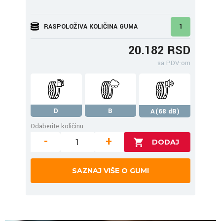
RASPOLOŽIVA KOLIČINA GUMA
1
20.182 RSD
sa PDV-om
D
B
A(68 dB)
Odaberite količinu
-
+
SAZNAJ VIŠE O GUMI