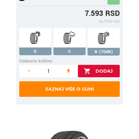
7.593 RSD
sa PDV-om
D
C
B (70dB)
Odaberite količinu
-
+
SAZNAJ VIŠE O GUMI