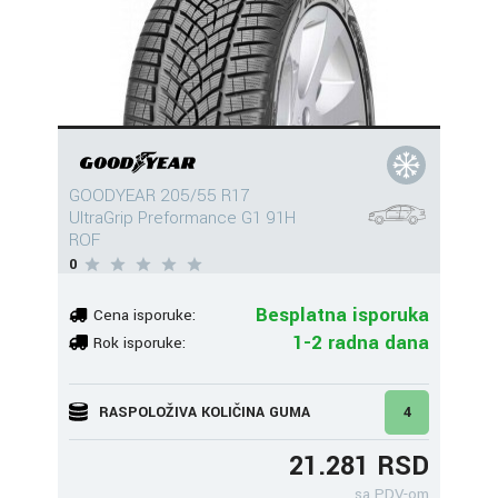
GOODYEAR 205/55 R17
UltraGrip Preformance G1 91H
ROF
0
Besplatna isporuka
Cena isporuke:
1-2 radna dana
Rok isporuke:
RASPOLOŽIVA KOLIČINA GUMA
4
21.281 RSD
sa PDV-om