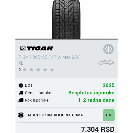
TIGAR 205/55 R17 Winter 95V
XL
0
2025
DOT:
Besplatna isporuka
Cena isporuke:
1-2 radna dana
Rok isporuke:
RASPOLOŽIVA KOLIČINA GUMA
10+
7.304 RSD