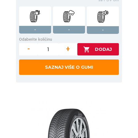
-
-
-
Odaberite količinu
-
+
SAZNAJ VIŠE O GUMI