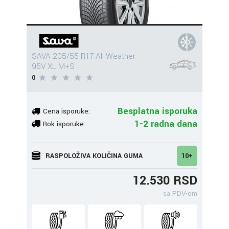
SAVA 205/55 R17 All Weather
95V XL M+S
0
Besplatna isporuka
Cena isporuke:
1-2 radna dana
Rok isporuke:
RASPOLOŽIVA KOLIČINA GUMA
10+
12.530 RSD
sa PDV-om