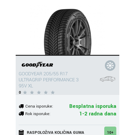
GOODYEAR 205/55 R17
ULTRAGRIP PERFORMANCE 3
95V XL
0
Besplatna isporuka
Cena isporuke:
1-2 radna dana
Rok isporuke:
RASPOLOŽIVA KOLIČINA GUMA
10+