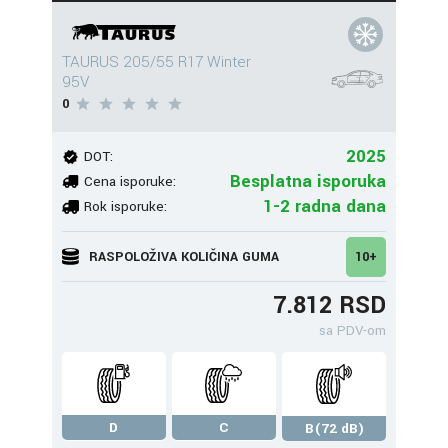
TAURUS 205/55 R17 Winter
95V
0
2025
DOT:
Besplatna isporuka
Cena isporuke:
1-2 radna dana
Rok isporuke:
RASPOLOŽIVA KOLIČINA GUMA
10+
7.812 RSD
sa PDV-om
D
C
B(72 dB)