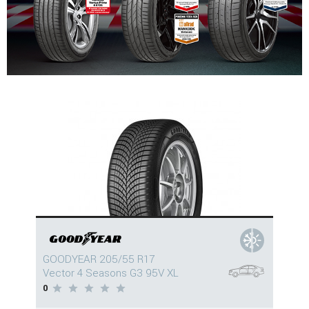
GOODYEAR 205/55 R17
Vector 4 Seasons G3 95V XL
0