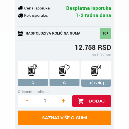
Besplatna isporuka
Cena isporuke:
1-2 radna dana
Rok isporuke:
RASPOLOŽIVA KOLIČINA GUMA
10+
12.758 RSD
sa PDV-om
C
C
B(72dB)
Odaberite količinu
-
+
SAZNAJ VIŠE O GUMI