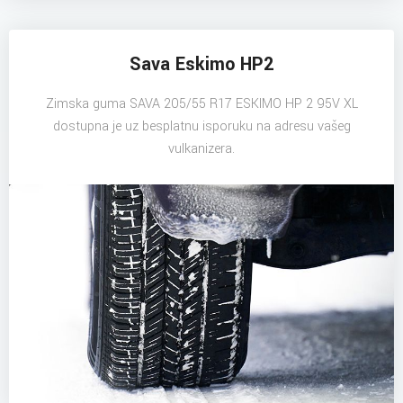
Sava Eskimo HP2
Zimska guma SAVA 205/55 R17 ESKIMO HP 2 95V XL
dostupna je uz besplatnu isporuku na adresu vašeg
vulkanizera.