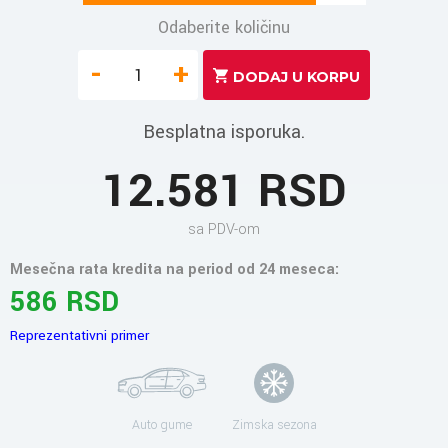
Odaberite količinu
-
+
Besplatna isporuka.
12.581 RSD
sa PDV-om
Mesečna rata kredita na period od 24 meseca:
586 RSD
Reprezentativni primer
Auto gume
Zimska sezona