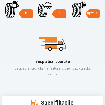
C
C
B(72dB)
Besplatna isporuka
Besplatna isporuka na teritoriji Srbije - Bex kurirska
služba
Specifikacije