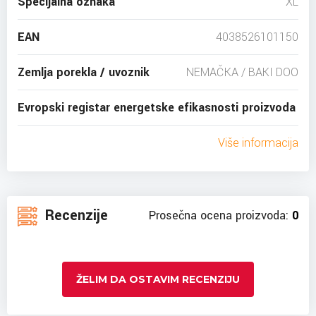
Specijalna oznaka
XL
EAN
4038526101150
Zemlja porekla / uvoznik
NEMAČKA / BAKI DOO
Evropski registar energetske efikasnosti proizvoda
Više informacija
Recenzije
Prosečna ocena proizvoda:
0
ŽELIM DA OSTAVIM RECENZIJU