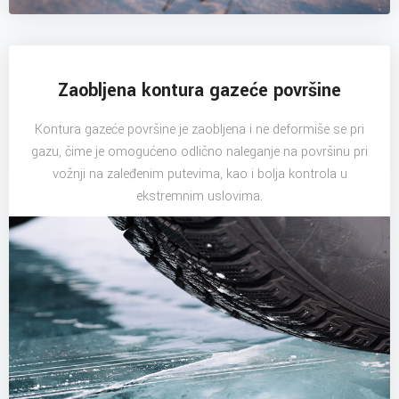
Zaobljena kontura gazeće površine
Kontura gazeće površine je zaobljena i ne deformiše se pri
gazu, čime je omogućeno odlično naleganje na površinu pri
vožnji na zaleđenim putevima, kao i bolja kontrola u
ekstremnim uslovima.