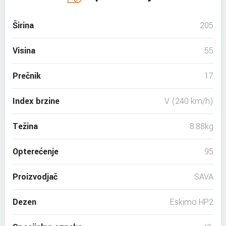
Širina
205
Visina
55
Prečnik
17
Index brzine
V (240 km/h)
Težina
8.88kg
Opterećenje
95
Proizvodjač
SAVA
Dezen
Eskimo HP2