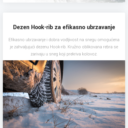
Dezen Hook-rib za efikasno ubrzavanje
Efikasno ubrzavanje i dobra vodljivost na snegu omogućena
je zahvaljujući dezenu Hook-rib. Kružno oblikovana rebra se
zarivaju u sneg koji prekriva kolovoz.