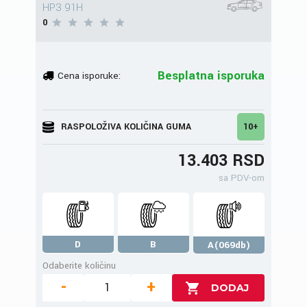
HP3 91H
0
Besplatna isporuka
Cena isporuke:
RASPOLOŽIVA KOLIČINA GUMA
10+
13.403 RSD
sa PDV-om
D
B
A(069db)
Odaberite količinu
-
+