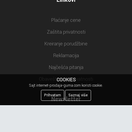
Plaćanje cene
Zaštita privatnosti
Kreiranje porudžbine
Reklamacija
Najčešća pitanja
Obaveštenje o privatnosti
COOKIES
Sajt internet-prodaja-guma.com koristi cookie.
Prihvatam
Saznaj više
Newsletter
Prijavite se na našu mejling listu.