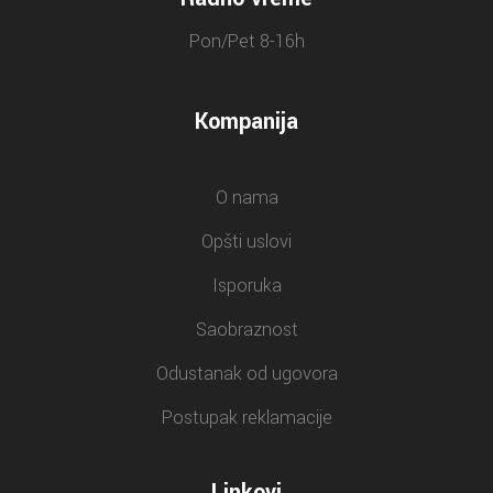
Pon/Pet 8-16h
Kompanija
O nama
Opšti uslovi
Isporuka
Saobraznost
Odustanak od ugovora
Postupak reklamacije
Linkovi