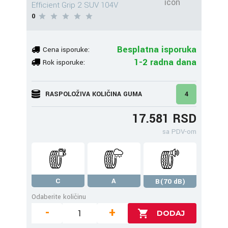
Efficient Grip 2 SUV 104V
0
Besplatna isporuka
Cena isporuke:
1-2 radna dana
Rok isporuke:
RASPOLOŽIVA KOLIČINA GUMA
4
17.581 RSD
sa PDV-om
C
A
B(70 dB)
Odaberite količinu
-
+