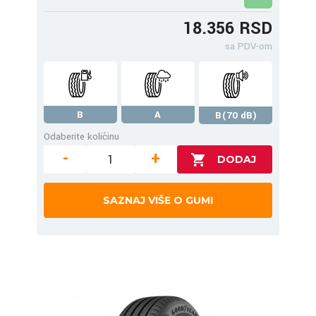
18.356 RSD
sa PDV-om
B
A
B(70 dB)
Odaberite količinu
-
+
SAZNAJ VIŠE O GUMI