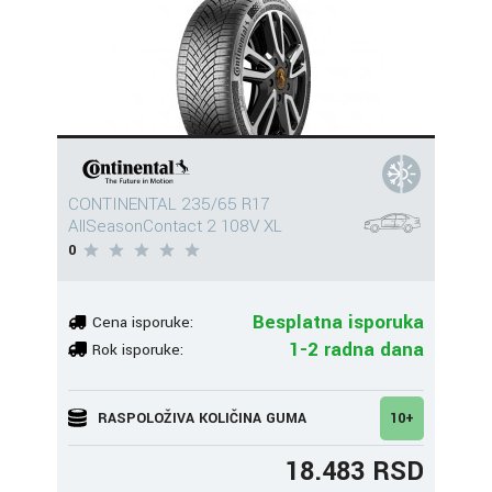
CONTINENTAL 235/65 R17
AllSeasonContact 2 108V XL
0
Besplatna isporuka
Cena isporuke:
1-2 radna dana
Rok isporuke:
RASPOLOŽIVA KOLIČINA GUMA
10+
18.483 RSD