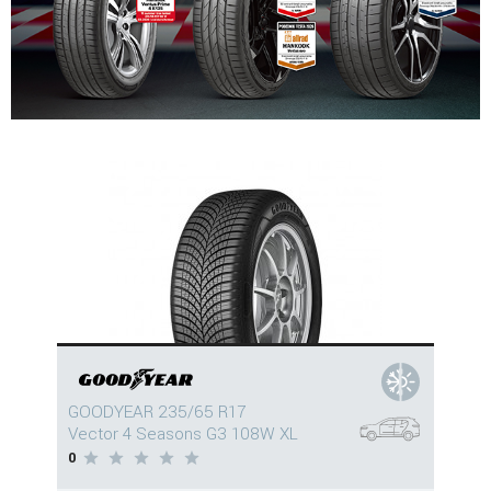
GOODYEAR 235/65 R17
Vector 4 Seasons G3 108W XL
0