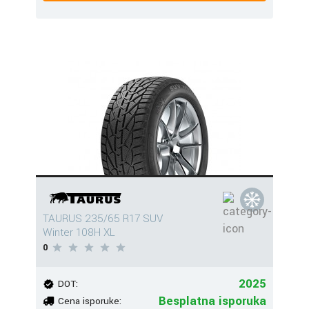
TAURUS 235/65 R17 SUV
Winter 108H XL
0
2025
DOT:
Besplatna isporuka
Cena isporuke: