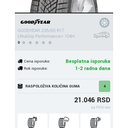
GOODYEAR 235/65 R17
UltraGrip Performance+ 104H
0
Besplatna isporuka
Cena isporuke:
1-2 radna dana
Rok isporuke:
RASPOLOŽIVA KOLIČINA GUMA
4
21.046 RSD
sa PDV-om