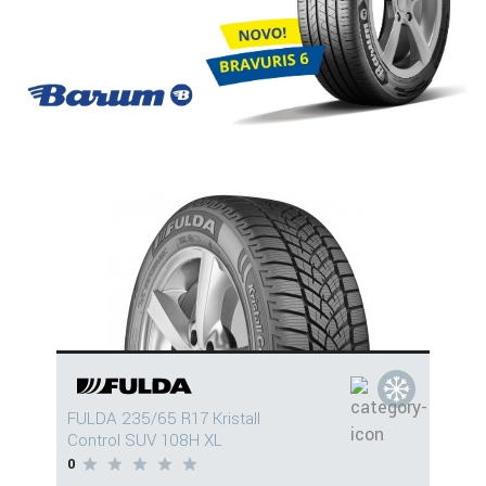
FULDA 235/65 R17 Kristall
Control SUV 108H XL
0