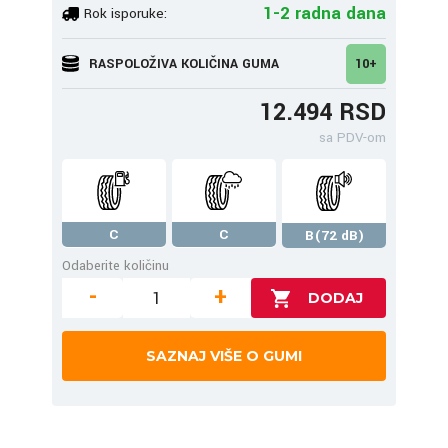
1-2 radna dana
Rok isporuke:
RASPOLOŽIVA KOLIČINA GUMA
10+
12.494 RSD
sa PDV-om
C
C
B(72 dB)
Odaberite količinu
-
+
SAZNAJ VIŠE O GUMI