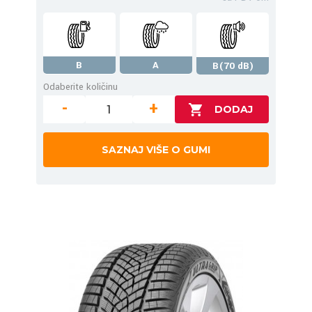
B
A
B(70 dB)
Odaberite količinu
-
+
SAZNAJ VIŠE O GUMI