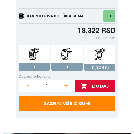
RASPOLOŽIVA KOLIČINA GUMA
8
18.322 RSD
sa PDV-om
D
D
B(72 dB)
Odaberite količinu
-
+
SAZNAJ VIŠE O GUMI