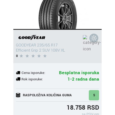
GOODYEAR 235/65 R17
Efficient Grip 2 SUV 108V XL
0
Besplatna isporuka
Cena isporuke:
1-2 radna dana
Rok isporuke:
RASPOLOŽIVA KOLIČINA GUMA
5
18.758 RSD
sa PDV-om