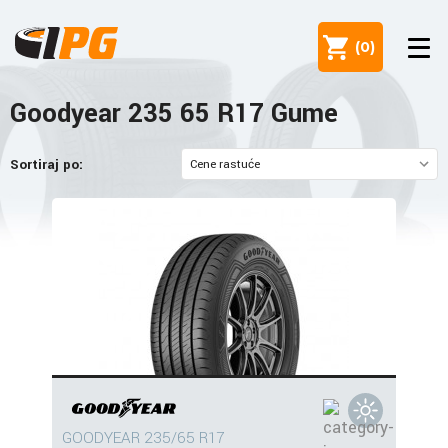
(
0
)
Goodyear 235 65 R17 Gume
Sortiraj po:
GOODYEAR 235/65 R17