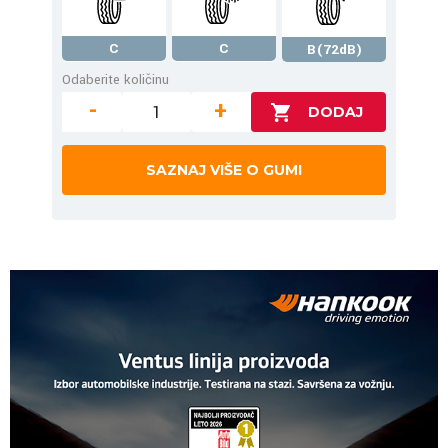
C
C
B(72dB)
Odaberite količinu
-
+
SAZNAJ VIŠE O GUMI