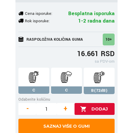
Besplatna isporuka
Cena isporuke:
1-2 radna dana
Rok isporuke:
RASPOLOŽIVA KOLIČINA GUMA
10+
16.661 RSD
sa PDV-om
C
C
B(72dB)
Odaberite količinu
-
+
SAZNAJ VIŠE O GUMI