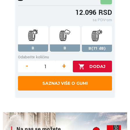
12.096 RSD
sa PDV-om
B
B
B(71 dB)
Odaberite količinu
-
+
SAZNAJ VIŠE O GUMI