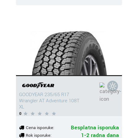
GOODYEAR 235/65 R17
Wrangler AT Adventure 108T
XL
0
Besplatna isporuka
Cena isporuke:
1-2 radna dana
Rok isporuke: