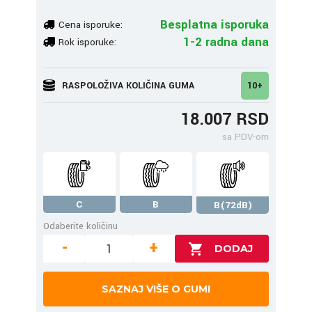
Besplatna isporuka
Cena isporuke:
1-2 radna dana
Rok isporuke:
RASPOLOŽIVA KOLIČINA GUMA
10+
18.007 RSD
sa PDV-om
C
B
B(72dB)
Odaberite količinu
-
+
SAZNAJ VIŠE O GUMI