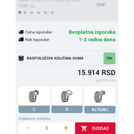
SAVA 235/65 R17 Eskimo SUV
108H XL
0
Besplatna isporuka
Cena isporuke:
1-2 radna dana
Rok isporuke:
RASPOLOŽIVA KOLIČINA GUMA
10+
15.914 RSD
sa PDV-om
C
B
B(72dB)
Odaberite količinu
-
+