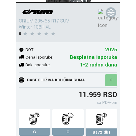
ORIUM 235/65 R17 SUV
Winter 108H XL
0
2025
DOT:
Besplatna isporuka
Cena isporuke:
1-2 radna dana
Rok isporuke:
RASPOLOŽIVA KOLIČINA GUMA
3
11.959 RSD
sa PDV-om
C
C
B(72 db)