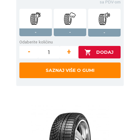
sa PDV-om
-
-
-
Odaberite količinu
-
+
SAZNAJ VIŠE O GUMI