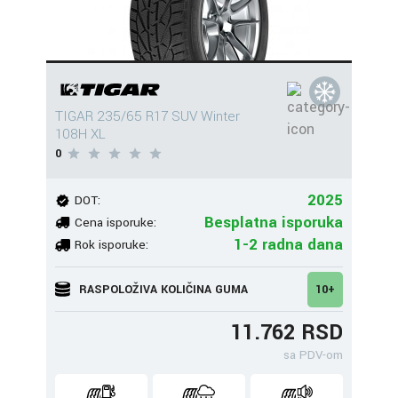
TIGAR 235/65 R17 SUV Winter
108H XL
0
2025
DOT:
Besplatna isporuka
Cena isporuke:
1-2 radna dana
Rok isporuke:
RASPOLOŽIVA KOLIČINA GUMA
10+
11.762 RSD
sa PDV-om