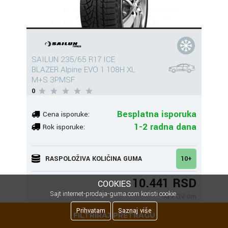
SAILUN 235/65 R17 ICE
BLAZER Alpine EVO 1 108H XL
M+S 3PMSF
0
Besplatna isporuka
Cena isporuke:
1-2 radna dana
Rok isporuke:
RASPOLOŽIVA KOLIČINA GUMA
10+
10.441 RSD
COOKIES
Sajt internet-prodaja-guma.com koristi cookie.
sa PDV-om
Prihvatam
Saznaj više
FILTRIRAJ PRETRAGU