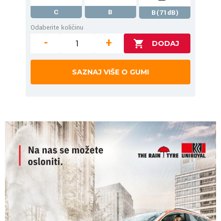
C
B
B(71dB)
Odaberite količinu
-
+
SAZNAJ VIŠE O GUMI