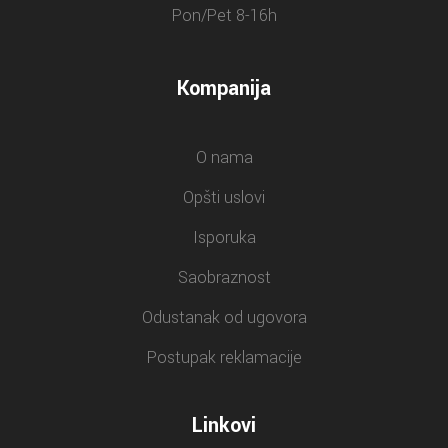
Pon/Pet 8-16h
Kompanija
O nama
Opšti uslovi
Isporuka
Saobraznost
Odustanak od ugovora
Postupak reklamacije
Linkovi