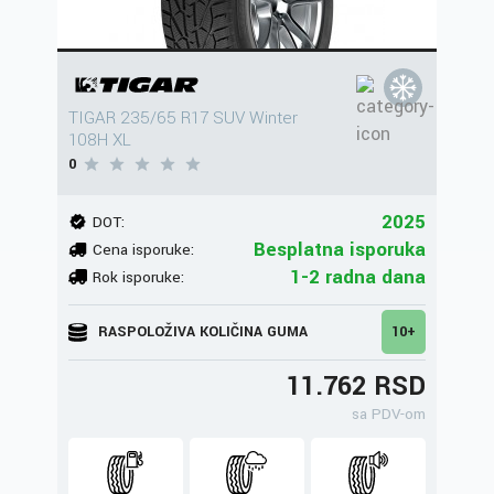
TIGAR 235/65 R17 SUV Winter
108H XL
0
2025
DOT:
Besplatna isporuka
Cena isporuke:
1-2 radna dana
Rok isporuke:
RASPOLOŽIVA KOLIČINA GUMA
10+
11.762 RSD
sa PDV-om