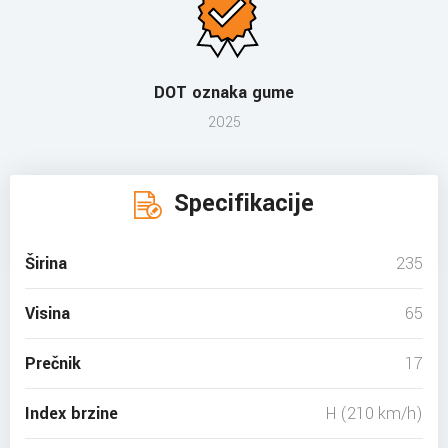
DOT oznaka gume
2025
Specifikacije
Širina
235
Visina
65
Prečnik
17
Index brzine
H (210 km/h)