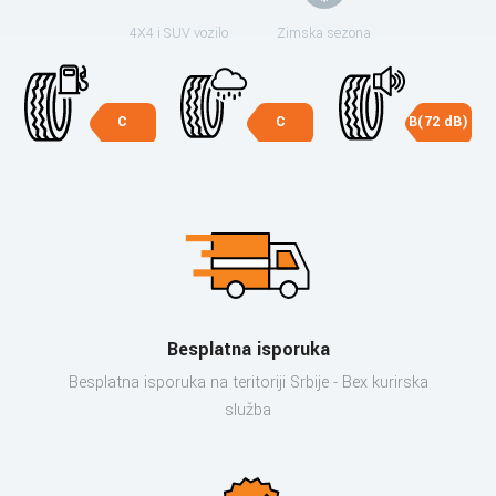
4X4 i SUV vozilo
Zimska sezona
C
C
B(72 dB)
Besplatna isporuka
Besplatna isporuka na teritoriji Srbije - Bex kurirska
služba