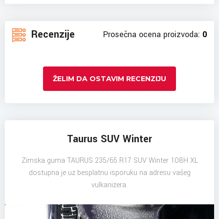
Recenzije
Prosečna ocena proizvoda:
0
ŽELIM DA OSTAVIM RECENZIJU
Taurus SUV Winter
Zimska guma TAURUS 235/65 R17 SUV Winter 108H XL
dostupna je uz besplatnu isporuku na adresu vašeg
vulkanizera.