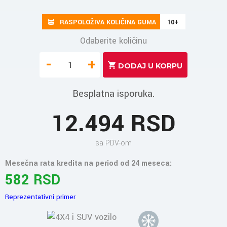
RASPOLOŽIVA KOLIČINA GUMA
10+
Odaberite količinu
-
+
Besplatna isporuka.
12.494 RSD
sa PDV-om
Mesečna rata kredita na period od 24 meseca:
582 RSD
Reprezentativni primer