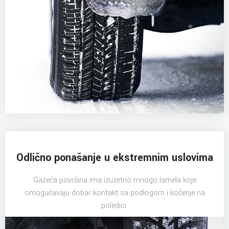
Odlično ponašanje u ekstremnim uslovima
Gazeća površina ima izuzetno mnogo lamela koje
omogućavaju dobar kontakt sa podlogom i kočenje na
poledici.