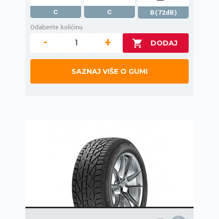
C
C
B(72dB)
Odaberite količinu
-
+
SAZNAJ VIŠE O GUMI