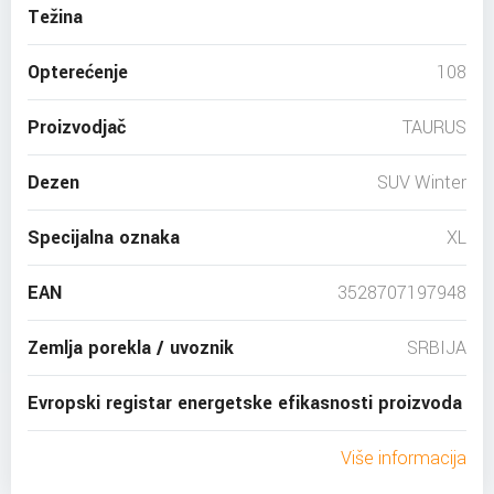
Težina
Opterećenje
108
Proizvodjač
TAURUS
Dezen
SUV Winter
Specijalna oznaka
XL
EAN
3528707197948
Zemlja porekla / uvoznik
SRBIJA
Evropski registar energetske efikasnosti proizvoda
Više informacija