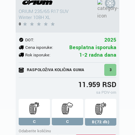
ORIUM 235/65 R17 SUV
Winter 108H XL
0
2025
DOT:
Besplatna isporuka
Cena isporuke:
1-2 radna dana
Rok isporuke:
RASPOLOŽIVA KOLIČINA GUMA
3
11.959 RSD
sa PDV-om
C
C
B(72 db)
Odaberite količinu