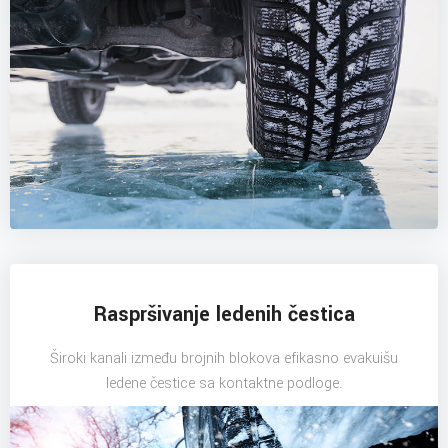
Raspršivanje ledenih čestica
Široki kanali između brojnih blokova efikasno evakuišu
ledene čestice sa kontaktne podloge.