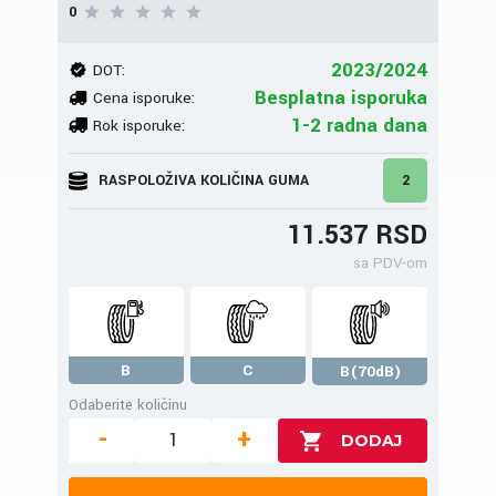
0
2023/2024
DOT:
Besplatna isporuka
Cena isporuke:
1-2 radna dana
Rok isporuke:
RASPOLOŽIVA KOLIČINA GUMA
2
11.537 RSD
sa PDV-om
B
C
B(70dB)
Odaberite količinu
-
+