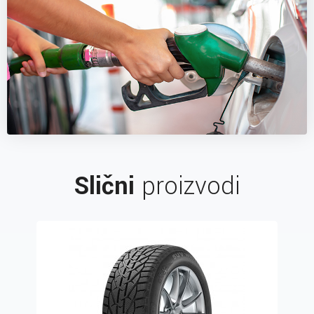
Slični
proizvodi