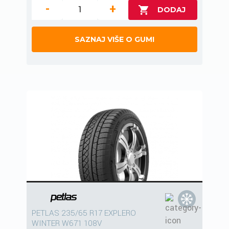
-
+
SAZNAJ VIŠE O GUMI
PETLAS 235/65 R17 EXPLERO
WINTER W671 108V