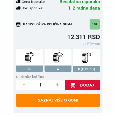
Besplatna isporuka
Cena isporuke:
1-2 radna dana
Rok isporuke:
RASPOLOŽIVA KOLIČINA GUMA
10+
12.311 RSD
sa PDV-om
C
C
B(072 dB)
Odaberite količinu
-
+
SAZNAJ VIŠE O GUMI