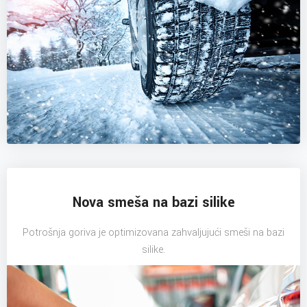
Nova smeša na bazi silike
Potrošnja goriva je optimizovana zahvaljujući smeši na bazi
silike.