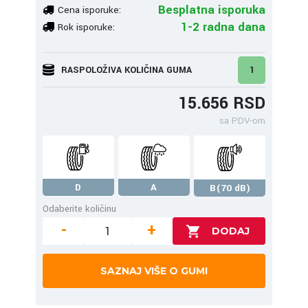
Besplatna isporuka
Cena isporuke:
1-2 radna dana
Rok isporuke:
RASPOLOŽIVA KOLIČINA GUMA
1
15.656 RSD
sa PDV-om
D
A
B(70 dB)
Odaberite količinu
-
+
SAZNAJ VIŠE O GUMI