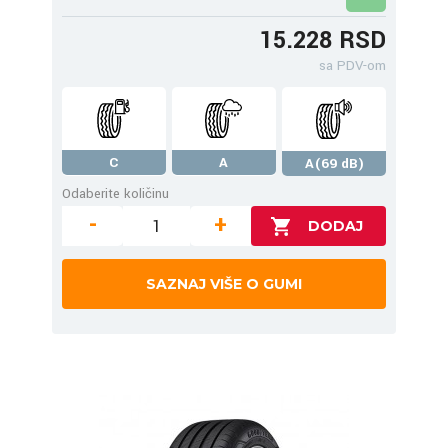
15.228 RSD
sa PDV-om
C
A
A(69 dB)
Odaberite količinu
-
+
SAZNAJ VIŠE O GUMI