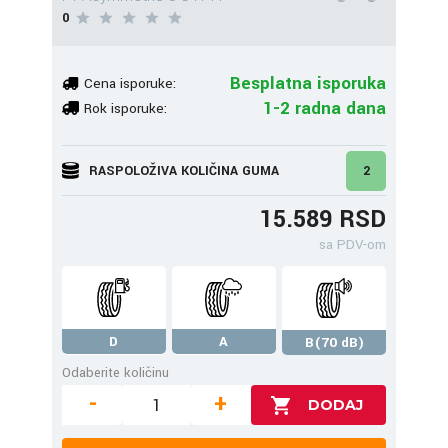
0
Besplatna isporuka
Cena isporuke:
1-2 radna dana
Rok isporuke:
RASPOLOŽIVA KOLIČINA GUMA
2
15.589 RSD
sa PDV-om
D
A
B(70 dB)
Odaberite količinu
-
+