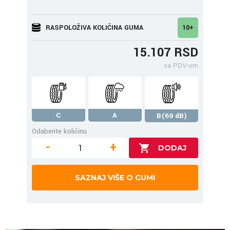
RASPOLOŽIVA KOLIČINA GUMA
10+
15.107 RSD
sa PDV-om
C
A
B(69 dB)
Odaberite količinu
-
+
SAZNAJ VIŠE O GUMI