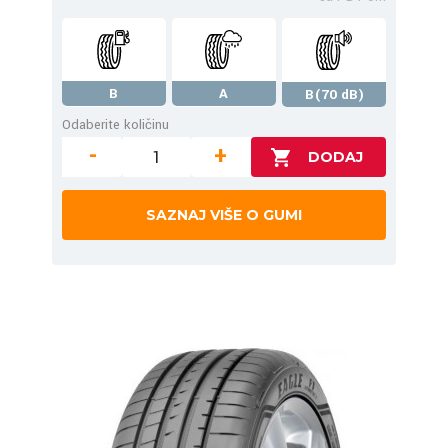
B
A
B(70 dB)
Odaberite količinu
-
+
SAZNAJ VIŠE O GUMI