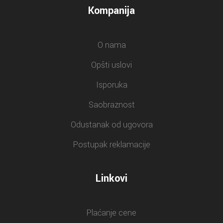
Kompanija
O nama
Opšti uslovi
Isporuka
Saobraznost
Odustanak od ugovora
Postupak reklamacije
Linkovi
Plaćanje cene