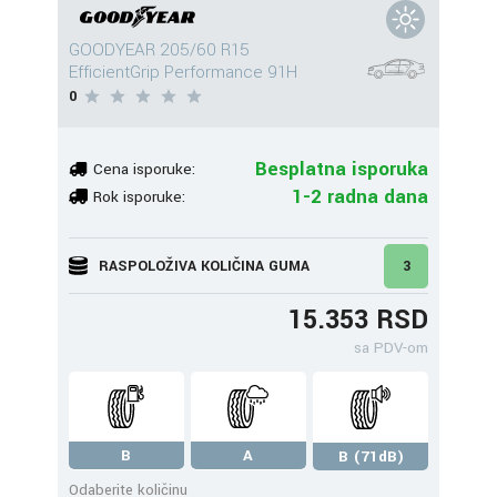
GOODYEAR 205/60 R15
EfficientGrip Performance 91H
0
Besplatna isporuka
Cena isporuke:
1-2 radna dana
Rok isporuke:
RASPOLOŽIVA KOLIČINA GUMA
3
15.353 RSD
sa PDV-om
B
A
B (71dB)
Odaberite količinu