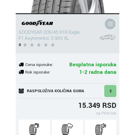
GOODYEAR 205/45 R18 Eagle
F1 Asymmetric 3 90V XL
0
Besplatna isporuka
Cena isporuke:
1-2 radna dana
Rok isporuke:
RASPOLOŽIVA KOLIČINA GUMA
2
15.349 RSD
sa PDV-om