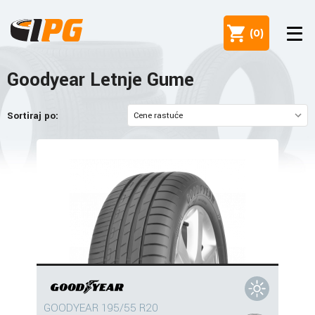
(
0
)
Goodyear Letnje Gume
Sortiraj po:
GOODYEAR 195/55 R20