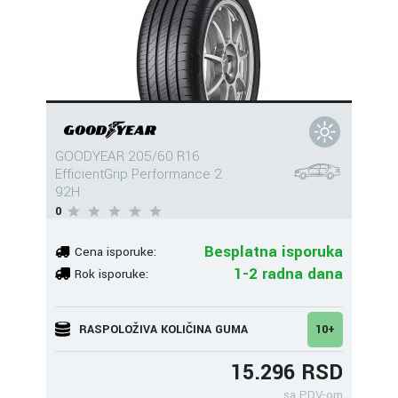
GOODYEAR 205/60 R16
EfficientGrip Performance 2
92H
0
Besplatna isporuka
Cena isporuke:
1-2 radna dana
Rok isporuke:
RASPOLOŽIVA KOLIČINA GUMA
10+
15.296 RSD
sa PDV-om