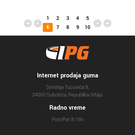
1
2
3
4
5
6
7
8
9
10
Internet prodaja guma
Dimitrija Tucovića 8,
24000 Subotica, Republika Srbija.
Radno vreme
Pon/Pet 8-16h