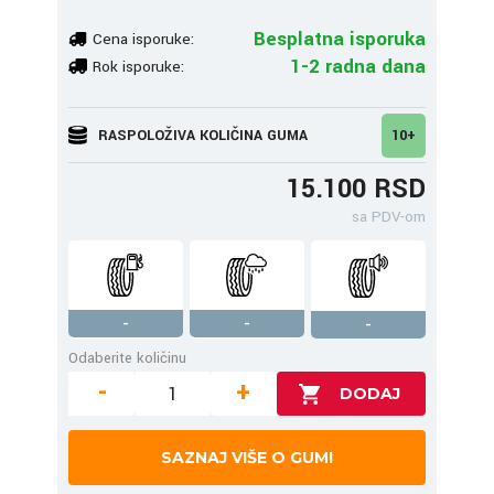
Besplatna isporuka
Cena isporuke:
1-2 radna dana
Rok isporuke:
RASPOLOŽIVA KOLIČINA GUMA
10+
15.100 RSD
sa PDV-om
-
-
-
Odaberite količinu
-
+
SAZNAJ VIŠE O GUMI