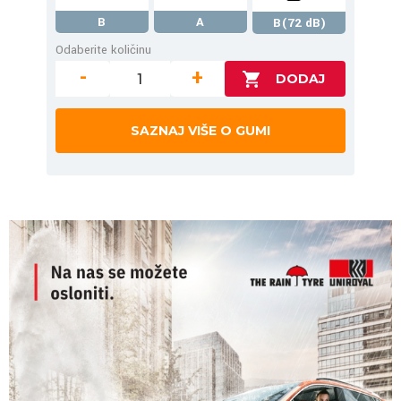
B
A
B(72 dB)
Odaberite količinu
-
+
SAZNAJ VIŠE O GUMI