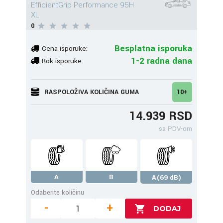
EfficientGrip Performance 95H
XL
0
Besplatna isporuka
Cena isporuke:
1-2 radna dana
Rok isporuke:
RASPOLOŽIVA KOLIČINA GUMA
10+
14.939 RSD
sa PDV-om
A
B
A(69 dB)
Odaberite količinu
-
+