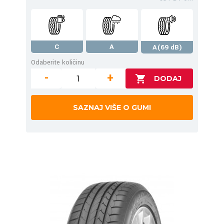
C
A
A(69 dB)
Odaberite količinu
-
+
SAZNAJ VIŠE O GUMI