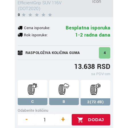
EfficientGrip SUV 116V
(DOT2020)
0
Besplatna isporuka
Cena isporuke:
1-2 radna dana
Rok isporuke:
RASPOLOŽIVA KOLIČINA GUMA
4
13.638 RSD
sa PDV-om
C
B
2(72 dB)
Odaberite količinu
-
+