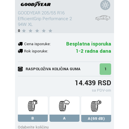
GOODYEAR 205/55 R16
EfficientGrip Performance 2
94W XL
0
Besplatna isporuka
Cena isporuke:
1-2 radna dana
Rok isporuke:
RASPOLOŽIVA KOLIČINA GUMA
1
14.439 RSD
sa PDV-om
B
A
A(69 dB)
Odaberite količinu