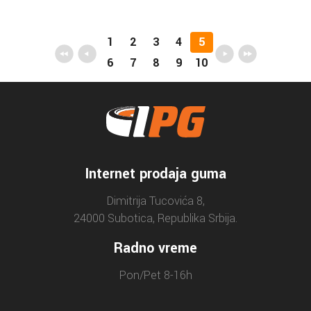
1
2
3
4
5
6
7
8
9
10
Internet prodaja guma
Dimitrija Tucovića 8,
24000 Subotica, Republika Srbija.
Radno vreme
Pon/Pet 8-16h