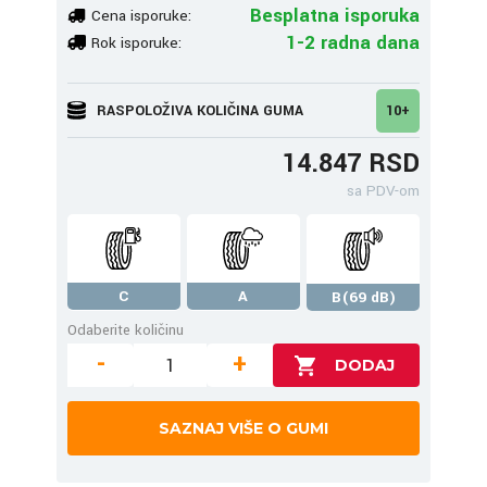
Besplatna isporuka
Cena isporuke:
1-2 radna dana
Rok isporuke:
RASPOLOŽIVA KOLIČINA GUMA
10+
14.847 RSD
sa PDV-om
C
A
B(69 dB)
Odaberite količinu
-
+
SAZNAJ VIŠE O GUMI