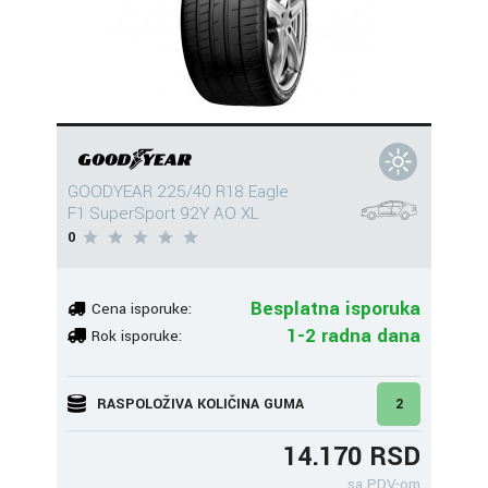
GOODYEAR 225/40 R18 Eagle
F1 SuperSport 92Y AO XL
0
Besplatna isporuka
Cena isporuke:
1-2 radna dana
Rok isporuke:
RASPOLOŽIVA KOLIČINA GUMA
2
14.170 RSD
sa PDV-om