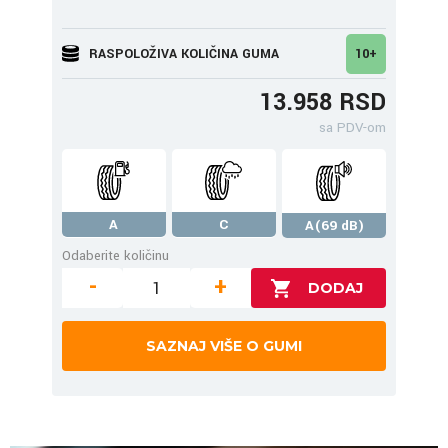
RASPOLOŽIVA KOLIČINA GUMA
10+
13.958 RSD
sa PDV-om
A
C
A(69 dB)
Odaberite količinu
-
+
SAZNAJ VIŠE O GUMI