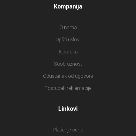
Kompanija
O nama
Opšti uslovi
Isporuka
Saobraznost
Odustanak od ugovora
Postupak reklamacije
Linkovi
Plaćanje cene