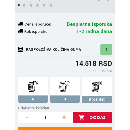
0
Besplatna isporuka
Cena isporuke:
1-2 radna dana
Rok isporuke:
RASPOLOŽIVA KOLIČINA GUMA
4
14.518 RSD
sa PDV-om
A
B
B(68 dB)
Odaberite količinu
-
+