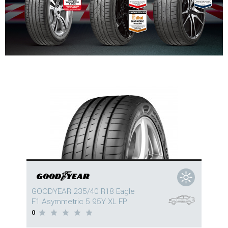
GOODYEAR 235/40 R18 Eagle
F1 Asymmetric 5 95Y XL FP
0