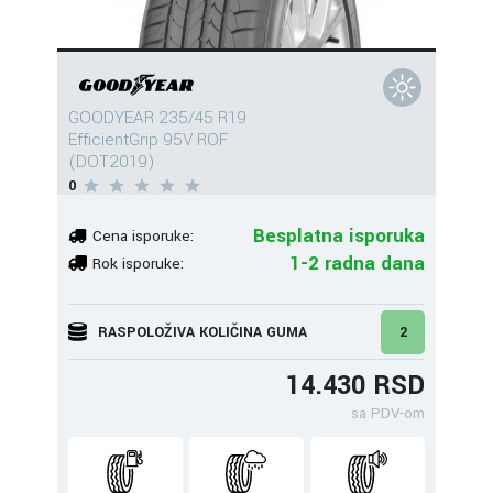
GOODYEAR 235/45 R19
EfficientGrip 95V ROF
(DOT2019)
0
Besplatna isporuka
Cena isporuke:
1-2 radna dana
Rok isporuke:
RASPOLOŽIVA KOLIČINA GUMA
2
14.430 RSD
sa PDV-om