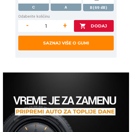
C
A
B(69 dB)
Odaberite količinu
-
+
SAZNAJ VIŠE O GUMI