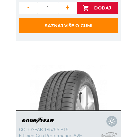
-
+
SAZNAJ VIŠE O GUMI
GOODYEAR 185/55 R15
EfficientGrip Performance 82H