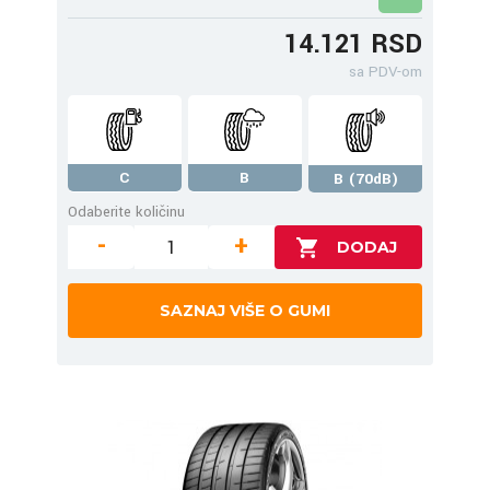
14.121 RSD
sa PDV-om
C
B
B (70dB)
Odaberite količinu
-
+
SAZNAJ VIŠE O GUMI