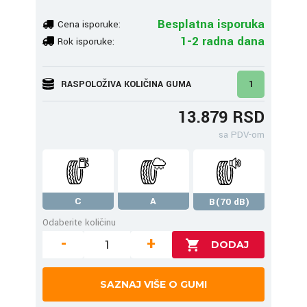
Besplatna isporuka
Cena isporuke:
1-2 radna dana
Rok isporuke:
RASPOLOŽIVA KOLIČINA GUMA
1
13.879 RSD
sa PDV-om
C
A
B(70 dB)
Odaberite količinu
-
+
SAZNAJ VIŠE O GUMI