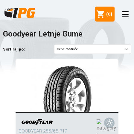
(
0
)
Goodyear Letnje Gume
Sortiraj po:
GOODYEAR 285/65 R17