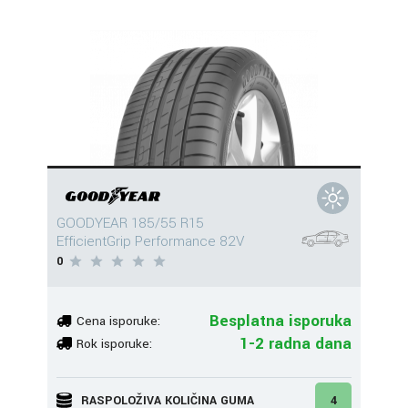
GOODYEAR 185/55 R15
EfficientGrip Performance 82V
0
Besplatna isporuka
Cena isporuke:
1-2 radna dana
Rok isporuke:
RASPOLOŽIVA KOLIČINA GUMA
4