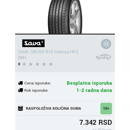
SAVA 185/65 R15 Intensa HP2
88H
0
Besplatna isporuka
Cena isporuke:
1-2 radna dana
Rok isporuke:
RASPOLOŽIVA KOLIČINA GUMA
10+
7.342 RSD
sa PDV-om