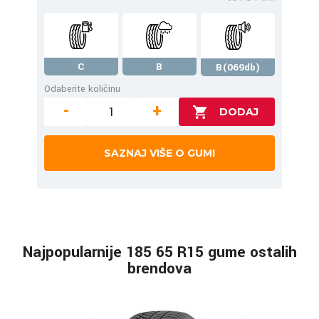
C
B
B(069db)
Odaberite količinu
-
+
SAZNAJ VIŠE O GUMI
Najpopularnije 185 65 R15 gume ostalih
brendova