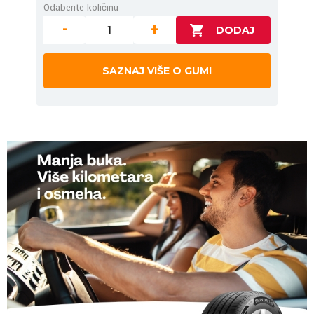
Odaberite količinu
-
+
SAZNAJ VIŠE O GUMI