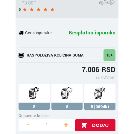
HP3 88T
5
Besplatna isporuka
Cena isporuke:
RASPOLOŽIVA KOLIČINA GUMA
10+
7.006 RSD
sa PDV-om
D
B
B(069db)
Odaberite količinu
-
+