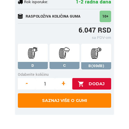
1-2 radna dana
Rok isporuke:
RASPOLOŽIVA KOLIČINA GUMA
10+
6.047 RSD
sa PDV-om
D
C
B(69dB)
Odaberite količinu
-
+
SAZNAJ VIŠE O GUMI