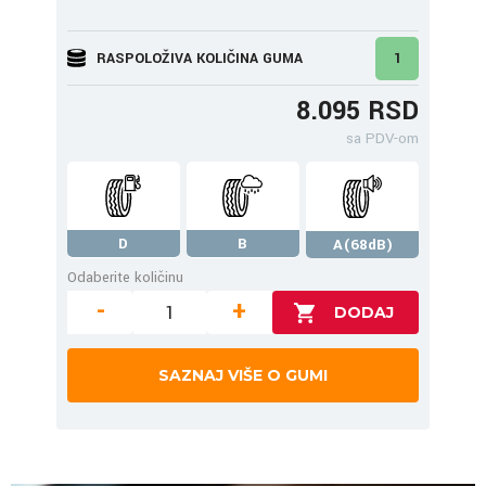
RASPOLOŽIVA KOLIČINA GUMA
1
8.095 RSD
sa PDV-om
D
B
A(68dB)
Odaberite količinu
-
+
SAZNAJ VIŠE O GUMI