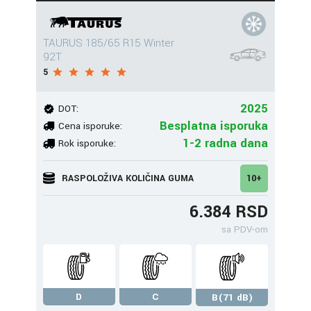
TAURUS 185/65 R15 Winter
92T
5
2025
DOT:
Besplatna isporuka
Cena isporuke:
1-2 radna dana
Rok isporuke:
RASPOLOŽIVA KOLIČINA GUMA
10+
6.384 RSD
sa PDV-om
D
C
B(71 dB)