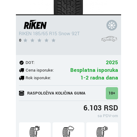
RIKEN 185/65 R15 Snow 92T
0
2025
DOT:
Besplatna isporuka
Cena isporuke:
1-2 radna dana
Rok isporuke:
RASPOLOŽIVA KOLIČINA GUMA
10+
6.103 RSD
sa PDV-om