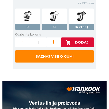
sa PDV-om
D
C
B(71dB)
Odaberite količinu
-
+
SAZNAJ VIŠE O GUMI