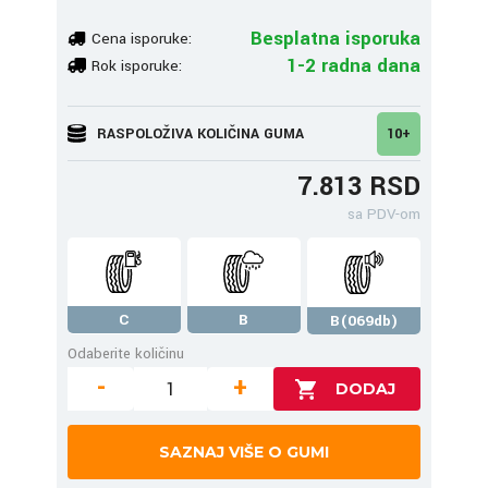
Besplatna isporuka
Cena isporuke:
1-2 radna dana
Rok isporuke:
RASPOLOŽIVA KOLIČINA GUMA
10+
7.813 RSD
sa PDV-om
C
B
B(069db)
Odaberite količinu
-
+
SAZNAJ VIŠE O GUMI