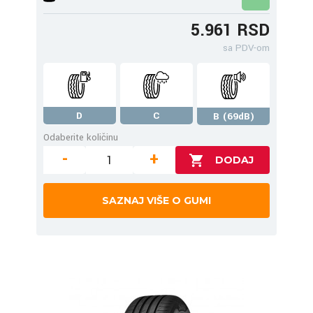
5.961 RSD
sa PDV-om
D
C
B (69dB)
Odaberite količinu
-
+
SAZNAJ VIŠE O GUMI