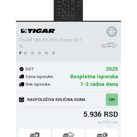
TIGAR 185/65 R15 Winter 92T
XL
0
2025
DOT:
Besplatna isporuka
Cena isporuke:
1-2 radna dana
Rok isporuke:
RASPOLOŽIVA KOLIČINA GUMA
10+
5.936 RSD
sa PDV-om