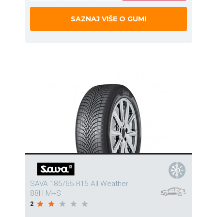
SAZNAJ VIŠE O GUMI
SAVA 185/65 R15 All Weather
88H M+S
2