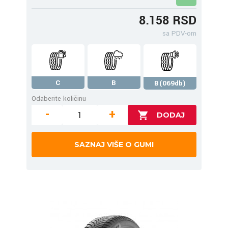
8.158 RSD
sa PDV-om
C
B
B(069db)
Odaberite količinu
-
+
SAZNAJ VIŠE O GUMI