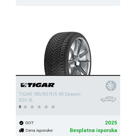
TIGAR 185/65 R15 All Season
92V XL
0
2025
DOT:
Besplatna isporuka
Cena isporuke: