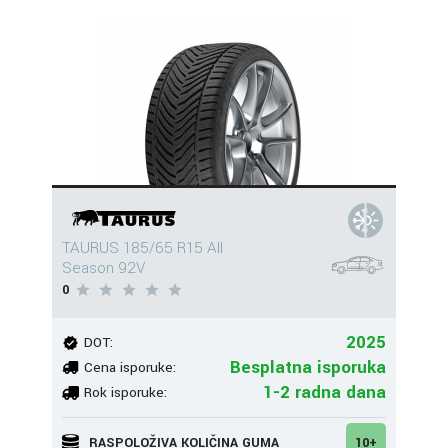
TAURUS 185/65 R15 All
Season 92V
0
2025
DOT:
Besplatna isporuka
Cena isporuke:
1-2 radna dana
Rok isporuke:
RASPOLOŽIVA KOLIČINA GUMA
10+