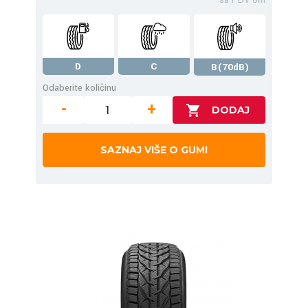
D
C
B(70dB)
Odaberite količinu
-
+
SAZNAJ VIŠE O GUMI