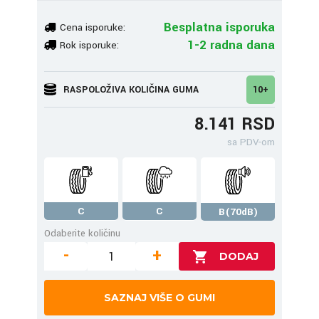
Besplatna isporuka
Cena isporuke:
1-2 radna dana
Rok isporuke:
RASPOLOŽIVA KOLIČINA GUMA
10+
8.141 RSD
sa PDV-om
C
C
B(70dB)
Odaberite količinu
-
+
SAZNAJ VIŠE O GUMI