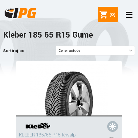
(
0
)
Kleber 185 65 R15 Gume
Sortiraj po:
KLEBER 185/65 R15 Krisalp