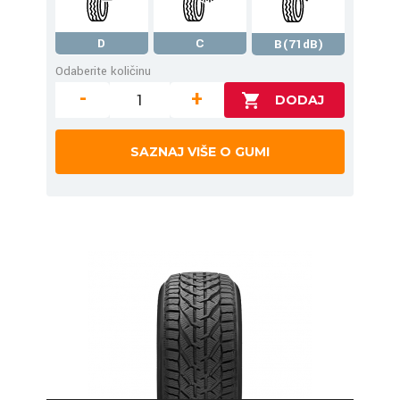
D
C
B(71dB)
Odaberite količinu
-
+
SAZNAJ VIŠE O GUMI