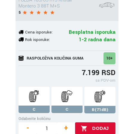
FULDA 185/65 R15 Kristall
Montero 3 88T M+S
5
Besplatna isporuka
Cena isporuke:
1-2 radna dana
Rok isporuke:
RASPOLOŽIVA KOLIČINA GUMA
10+
7.199 RSD
sa PDV-om
C
C
B(71dB)
Odaberite količinu
-
+