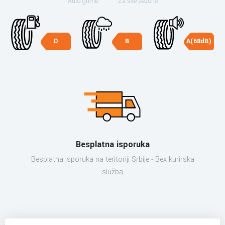
Auto gume
Za sve sezone
D
B
A(68dB)
Besplatna isporuka
Besplatna isporuka na teritoriji Srbije - Bex kurirska
služba