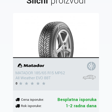
Slični
proizvodi
MATADOR 185/65 R15 MP62
All Weather EVO 88T
0
Besplatna isporuka
Cena isporuke:
1-2 radna dana
Rok isporuke: