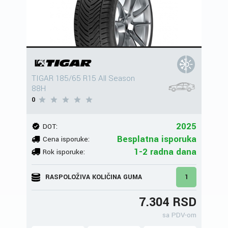
TIGAR 185/65 R15 All Season
88H
0
2025
DOT:
Besplatna isporuka
Cena isporuke:
1-2 radna dana
Rok isporuke:
RASPOLOŽIVA KOLIČINA GUMA
1
7.304 RSD
sa PDV-om