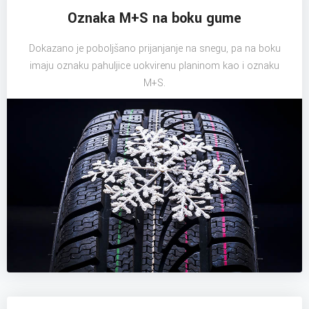
Oznaka M+S na boku gume
Dokazano je poboljšano prijanjanje na snegu, pa na boku
imaju oznaku pahuljice uokvirenu planinom kao i oznaku
M+S.