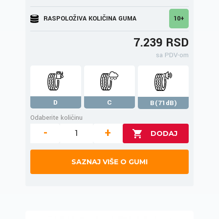
RASPOLOŽIVA KOLIČINA GUMA
10+
7.239 RSD
sa PDV-om
D
C
B(71dB)
Odaberite količinu
-
+
SAZNAJ VIŠE O GUMI