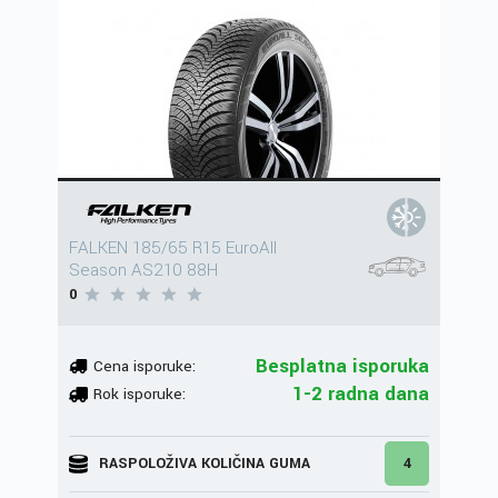
FALKEN 185/65 R15 EuroAll
Season AS210 88H
0
Besplatna isporuka
Cena isporuke:
1-2 radna dana
Rok isporuke:
RASPOLOŽIVA KOLIČINA GUMA
4