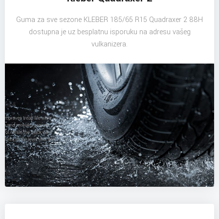
Guma za sve sezone KLEBER 185/65 R15 Quadraxer 2 88H
dostupna je uz besplatnu isporuku na adresu vašeg
vulkanizera.