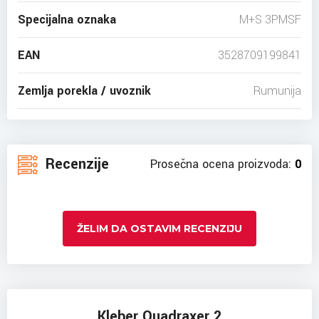
Specijalna oznaka
M+S 3PMSF
EAN
3528709199841
Zemlja porekla / uvoznik
Rumunija
Recenzije
Prosečna ocena proizvoda:
0
ŽELIM DA OSTAVIM RECENZIJU
Kleber Quadraxer 2