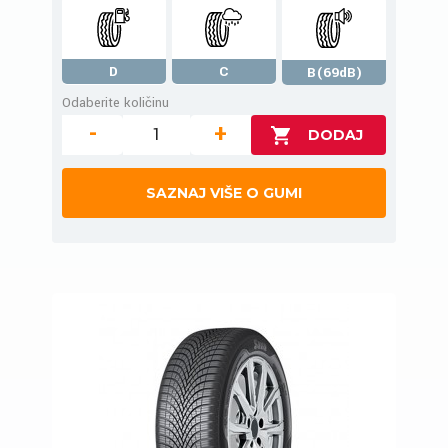
D
C
B(69dB)
Odaberite količinu
-
+
SAZNAJ VIŠE O GUMI