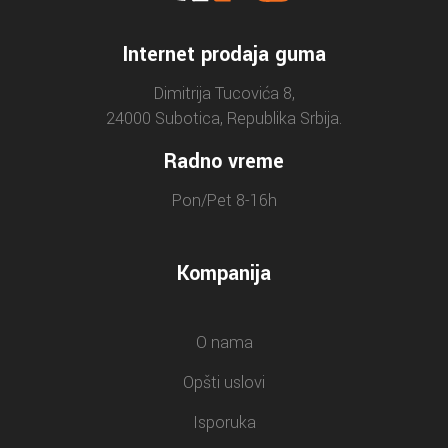
Internet prodaja guma
Dimitrija Tucovića 8,
24000 Subotica, Republika Srbija.
Radno vreme
Pon/Pet 8-16h
Kompanija
O nama
Opšti uslovi
Isporuka