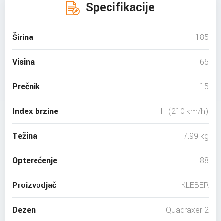
Specifikacije
Širina
185
Visina
65
Prečnik
15
Index brzine
H (210 km/h)
Težina
7.99 kg
Opterećenje
88
Proizvodjač
KLEBER
Dezen
Quadraxer 2