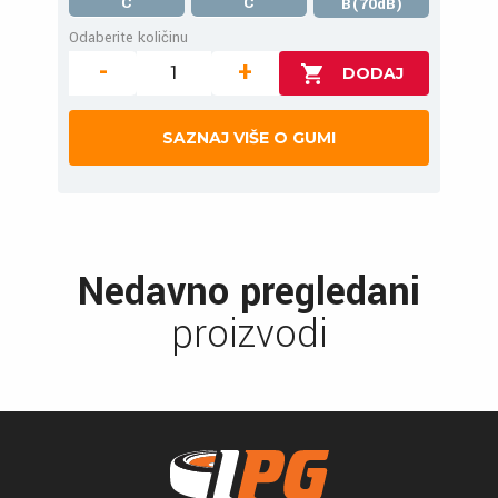
C
C
B(70dB)
Odaberite količinu
-
+
SAZNAJ VIŠE O GUMI
Nedavno pregledani
proizvodi