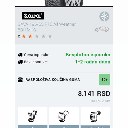
SAVA 185/65 R15 All Weather
88H M+S
2
Besplatna isporuka
Cena isporuke:
1-2 radna dana
Rok isporuke:
RASPOLOŽIVA KOLIČINA GUMA
10+
8.141 RSD
sa PDV-om