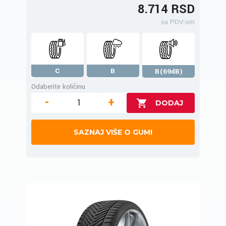
8.714 RSD
sa PDV-om
C
B
B(69dB)
Odaberite količinu
-
+
SAZNAJ VIŠE O GUMI