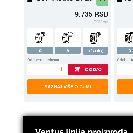
9.735 RSD
sa PDV-om
C
A
D
B(71dB)
Odaberite količinu
Odaberite
-
+
-
SAZNAJ VIŠE O GUMI