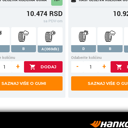
10.474 RSD
10.9
sa PDV-om
B
D
B
A(069db)
 količinu
Odaberite količinu
+
-
+
SAZNAJ VIŠE O GUMI
SAZNAJ VIŠE O GU