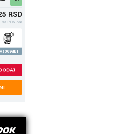
25 RSD
sa PDV-om
A(069db)
MI