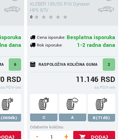
KLEBER 195/55 R16 Dynaxer
HP5 87V
0
isporuka
Besplatna isporuka
Cena isporuke:
dna dana
1-2 radna dana
Rok isporuke:
MA
6
RASPOLOŽIVA KOLIČINA GUMA
2
70 RSD
11.146 RSD
sa PDV-om
sa PDV-om
C
A
A(069db)
B(71dB)
Odaberite količinu
-
+