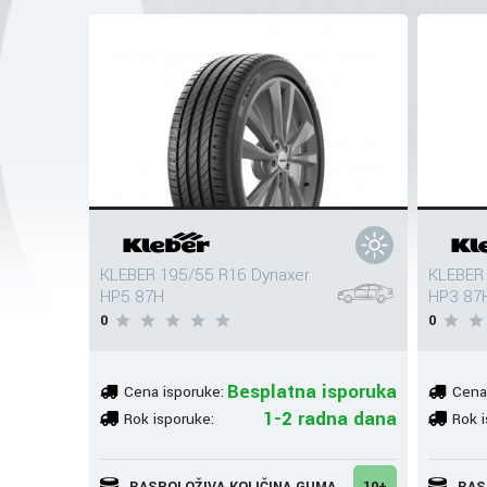
KLEBER 195/55 R16 Dynaxer
KLEBER 
HP5 87H
HP3 87
0
0
Besplatna isporuka
Cena isporuke:
Cena
1-2 radna dana
Rok isporuke:
Rok i
RASPOLOŽIVA KOLIČINA GUMA
10+
RAS