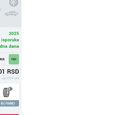
n
2025
 isporuka
adna dana
UMA
10+
01 RSD
sa PDV-om
B(70dB)