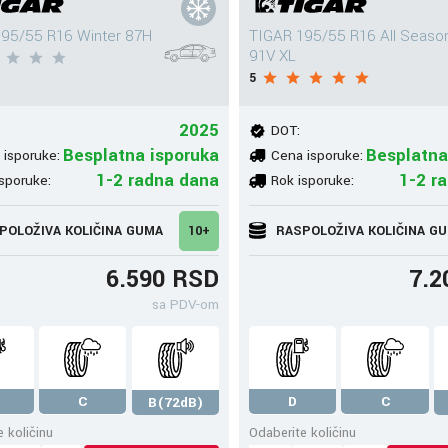
95/55 R16 Winter 87H
TIGAR 195/55 R16 All Seaso
91V XL
5
2025
DOT:
Besplatna isporuka
Besplatna
 isporuke:
Cena isporuke:
1-2 radna dana
1-2 r
sporuke:
Rok isporuke:
POLOŽIVA KOLIČINA GUMA
10+
RASPOLOŽIVA KOLIČINA G
6.590 RSD
7.2
sa PDV-om
C
D
C
B(72dB)
 količinu
Odaberite količinu