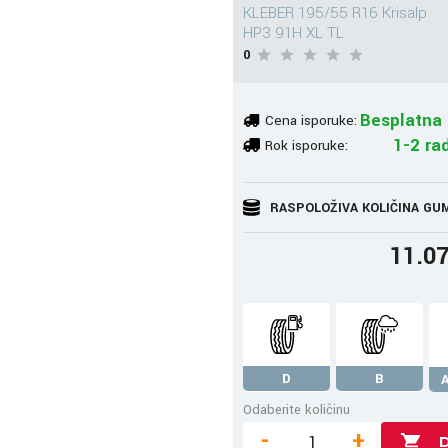
KLEBER 195/55 R16 Krisalp
HP3 91H XL TL
0
Besplatna 
Cena isporuke:
1-2 ra
Rok isporuke:
RASPOLOŽIVA KOLIČINA GU
11.0
D
B
Odaberite količinu
-
+