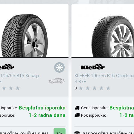
195/55 R16 Krisalp
KLEBER 195/55 R16 Quadrax
H
3 87H
0
Besplatna isporuka
Besplatna
 isporuke:
Cena isporuke:
1-2 radna dana
1-2 r
sporuke:
Rok isporuke:
POLOŽIVA KOLIČINA GUMA
10+
RASPOLOŽIVA KOLIČINA G