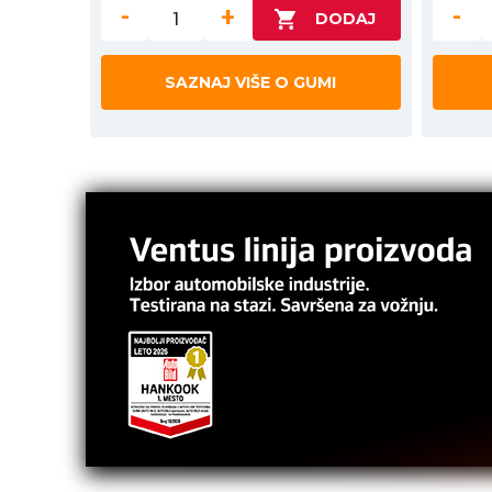
-
+
-
SAZNAJ VIŠE O GUMI