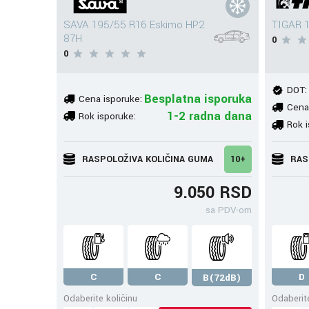
SAVA 195/55 R16 Eskimo HP2
TIGAR 1
87H
0
0
DOT:
Besplatna isporuka
Cena isporuke:
Cena
1-2 radna dana
Rok isporuke:
Rok i
RASPOLOŽIVA KOLIČINA GUMA
10+
RAS
9.050 RSD
sa PDV-om
C
C
D
B(72dB)
Odaberite količinu
Odaberite