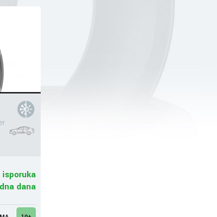
er
 isporuka
adna dana
UMA
10+