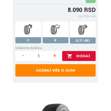
8.090 RSD
sa PDV-om
C
B
2(71 dB)
Odaberite količinu
-
+
SAZNAJ VIŠE O GUMI