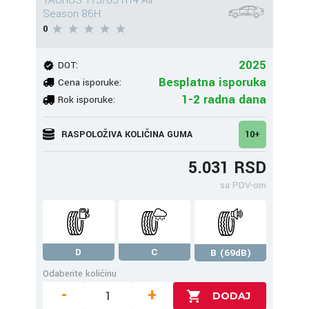
TAURUS 175/65 R14 All
Season 86H
0
2025
DOT:
Besplatna isporuka
Cena isporuke:
1-2 radna dana
Rok isporuke:
RASPOLOŽIVA KOLIČINA GUMA
10+
5.031 RSD
sa PDV-om
D
C
B (69dB)
Odaberite količinu
-
+