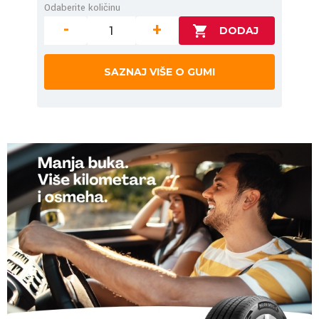
Odaberite količinu
-
+
SAZNAJ VIŠE O GUMI