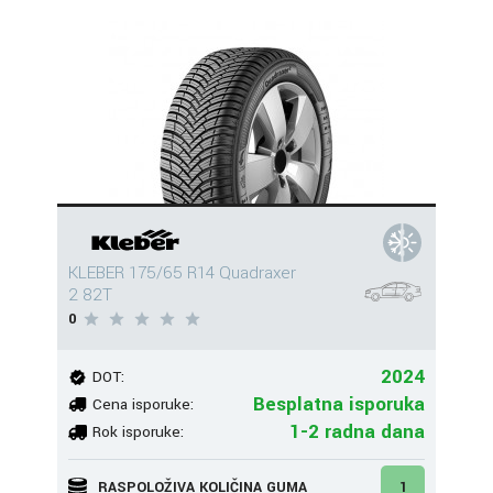
KLEBER 175/65 R14 Quadraxer
2 82T
0
2024
DOT:
Besplatna isporuka
Cena isporuke:
1-2 radna dana
Rok isporuke:
RASPOLOŽIVA KOLIČINA GUMA
1