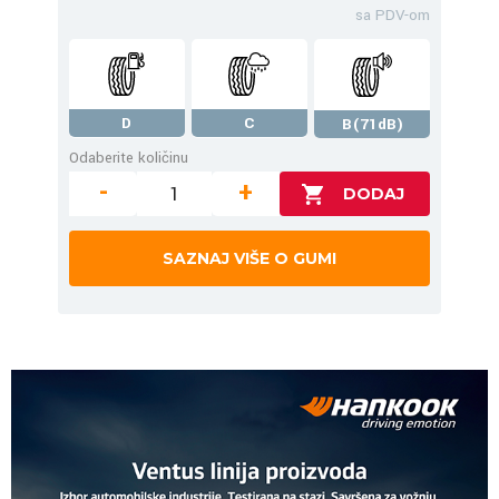
sa PDV-om
D
C
B(71dB)
Odaberite količinu
-
+
SAZNAJ VIŠE O GUMI