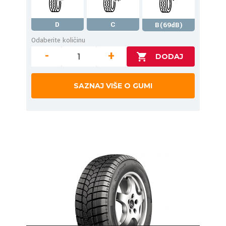
D
C
B(69dB)
Odaberite količinu
-
+
SAZNAJ VIŠE O GUMI