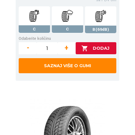
C
C
B(69dB)
Odaberite količinu
-
+
SAZNAJ VIŠE O GUMI