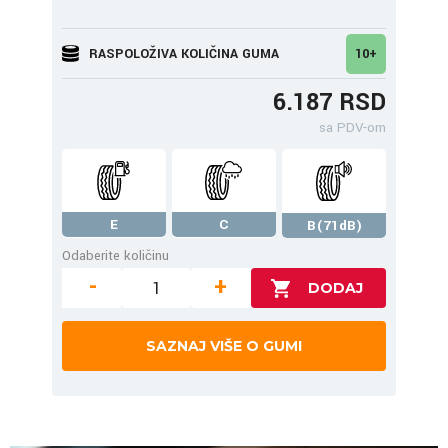
RASPOLOŽIVA KOLIČINA GUMA
10+
6.187 RSD
sa PDV-om
E
C
B(71dB)
Odaberite količinu
-
+
SAZNAJ VIŠE O GUMI