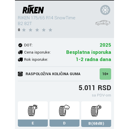
RIKEN 175/65 R14 SnowTime
B2 82T
0
2025
DOT:
Besplatna isporuka
Cena isporuke:
1-2 radna dana
Rok isporuke:
RASPOLOŽIVA KOLIČINA GUMA
10+
5.011 RSD
sa PDV-om
E
D
B(68dB)