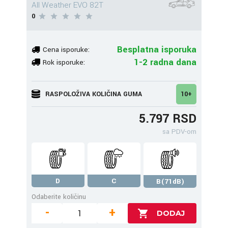
All Weather EVO 82T
0
Besplatna isporuka
Cena isporuke:
1-2 radna dana
Rok isporuke:
RASPOLOŽIVA KOLIČINA GUMA
10+
5.797 RSD
sa PDV-om
D
C
B(71dB)
Odaberite količinu
-
+