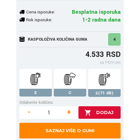
Besplatna isporuka
Cena isporuke:
1-2 radna dana
Rok isporuke:
RASPOLOŽIVA KOLIČINA GUMA
4
4.533 RSD
sa PDV-om
E
C
2(71 dB)
Odaberite količinu
-
+
SAZNAJ VIŠE O GUMI