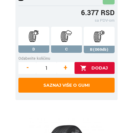
6.377 RSD
sa PDV-om
D
C
B(069db)
Odaberite količinu
-
+
SAZNAJ VIŠE O GUMI