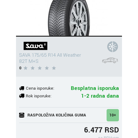
SAVA 175/65 R14 All Weather
82T M+S
0
Besplatna isporuka
Cena isporuke:
1-2 radna dana
Rok isporuke:
RASPOLOŽIVA KOLIČINA GUMA
10+
6.477 RSD
sa PDV-om