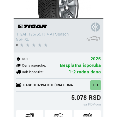
TIGAR 175/65 R14 All Season
86H XL
0
2025
DOT:
Besplatna isporuka
Cena isporuke:
1-2 radna dana
Rok isporuke:
RASPOLOŽIVA KOLIČINA GUMA
10+
5.078 RSD
sa PDV-om