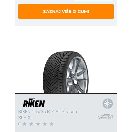
SAZNAJ VIŠE O GUMI
RIKEN 175/65 R14 All Season
86H XL
0