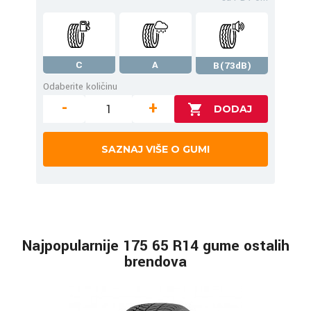
C
A
B(73dB)
Odaberite količinu
-
+
SAZNAJ VIŠE O GUMI
Najpopularnije 175 65 R14 gume ostalih
brendova