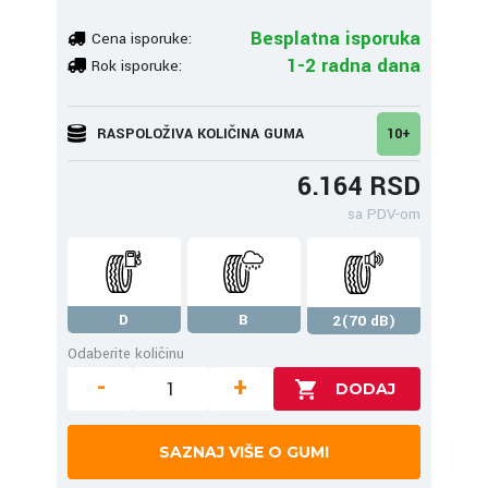
Besplatna isporuka
Cena isporuke:
1-2 radna dana
Rok isporuke:
RASPOLOŽIVA KOLIČINA GUMA
10+
6.164 RSD
sa PDV-om
D
B
2(70 dB)
Odaberite količinu
-
+
SAZNAJ VIŠE O GUMI