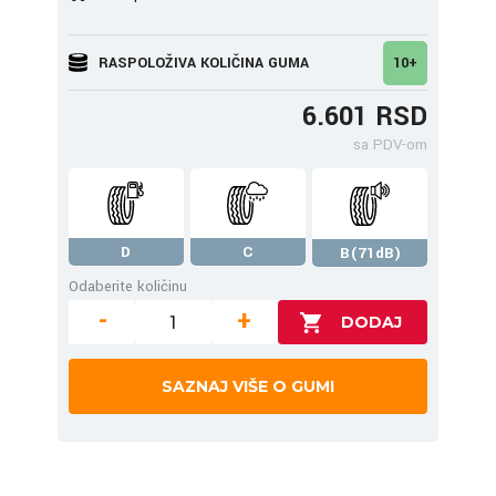
RASPOLOŽIVA KOLIČINA GUMA
10+
6.601 RSD
sa PDV-om
D
C
B(71dB)
Odaberite količinu
-
+
SAZNAJ VIŠE O GUMI