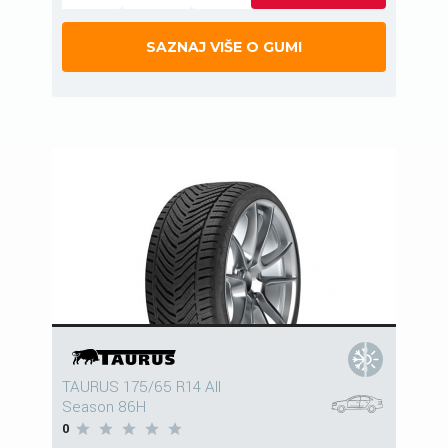
SAZNAJ VIŠE O GUMI
TAURUS 175/65 R14 All
Season 86H
0