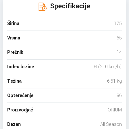
Specifikacije
Širina
175
Visina
65
Prečnik
14
Index brzine
H (210 km/h)
Težina
6.61 kg
Opterećenje
86
Proizvodjač
ORIUM
Dezen
All Season