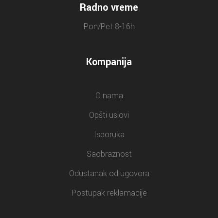
Radno vreme
Pon/Pet 8-16h
Kompanija
O nama
Opšti uslovi
Isporuka
Saobraznost
Odustanak od ugovora
Postupak reklamacije