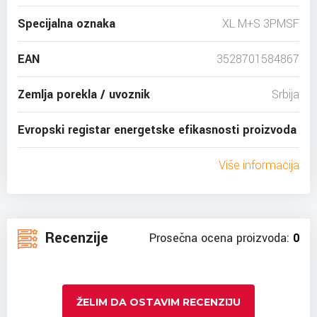
Specijalna oznaka
XL M+S 3PMSF
EAN
3528701584867
Zemlja porekla / uvoznik
Srbija
Evropski registar energetske efikasnosti proizvoda
Više informacija
Recenzije
Prosečna ocena proizvoda:
0
ŽELIM DA OSTAVIM RECENZIJU