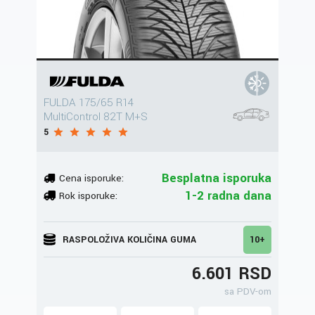
FULDA 175/65 R14
MultiControl 82T M+S
5
Besplatna isporuka
Cena isporuke:
1-2 radna dana
Rok isporuke:
RASPOLOŽIVA KOLIČINA GUMA
10+
6.601 RSD
sa PDV-om