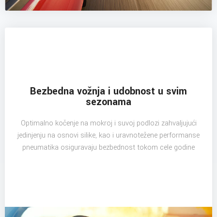
Bezbedna vožnja i udobnost u svim
sezonama
Optimalno kočenje na mokroj i suvoj podlozi zahvaljujući
jedinjenju na osnovi silike, kao i uravnotežene performanse
pneumatika osiguravaju bezbednost tokom cele godine