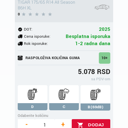
TIGAR 175/65 R14 All Season
86H XL
0
2025
DOT:
Besplatna isporuka
Cena isporuke:
1-2 radna dana
Rok isporuke:
RASPOLOŽIVA KOLIČINA GUMA
10+
5.078 RSD
sa PDV-om
D
C
B(69dB)
Odaberite količinu
-
+