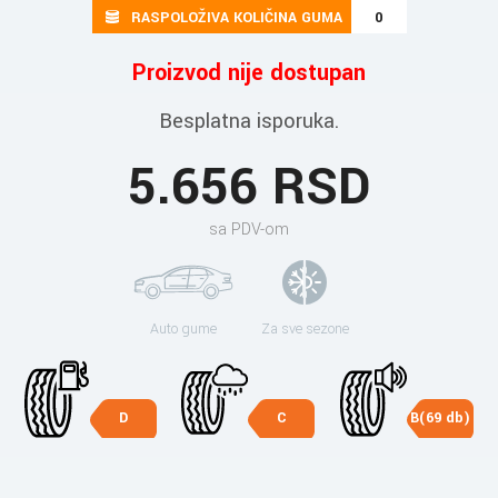
RASPOLOŽIVA KOLIČINA GUMA
0
Proizvod nije dostupan
Besplatna isporuka.
5.656 RSD
sa PDV-om
Auto gume
Za sve sezone
D
C
B(69 db)