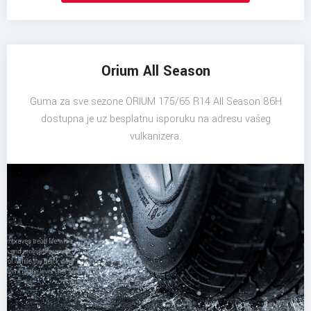
Orium All Season
Guma za sve sezone ORIUM 175/65 R14 All Season 86H
dostupna je uz besplatnu isporuku na adresu vašeg
vulkanizera.