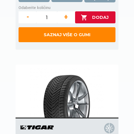
Odaberite količinu
-
+
SAZNAJ VIŠE O GUMI