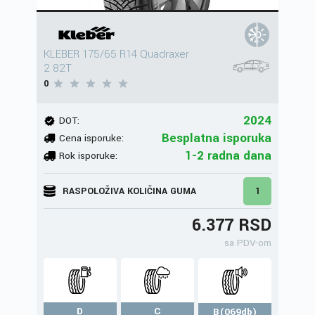
KLEBER 175/65 R14 Quadraxer
2 82T
0
2024
DOT:
Besplatna isporuka
Cena isporuke:
1-2 radna dana
Rok isporuke:
RASPOLOŽIVA KOLIČINA GUMA
1
6.377 RSD
sa PDV-om
D
C
B(069db)