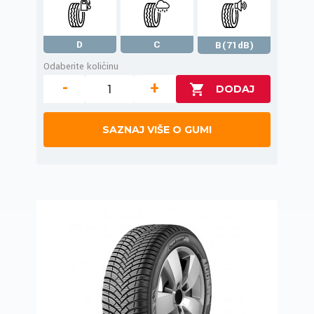
D
C
B(71dB)
Odaberite količinu
-
+
SAZNAJ VIŠE O GUMI