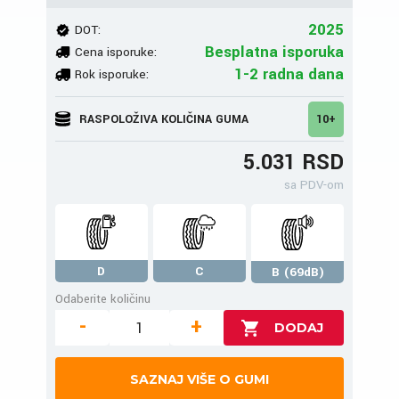
2025
DOT:
Besplatna isporuka
Cena isporuke:
1-2 radna dana
Rok isporuke:
RASPOLOŽIVA KOLIČINA GUMA
10+
5.031 RSD
sa PDV-om
D
C
B (69dB)
Odaberite količinu
-
+
SAZNAJ VIŠE O GUMI