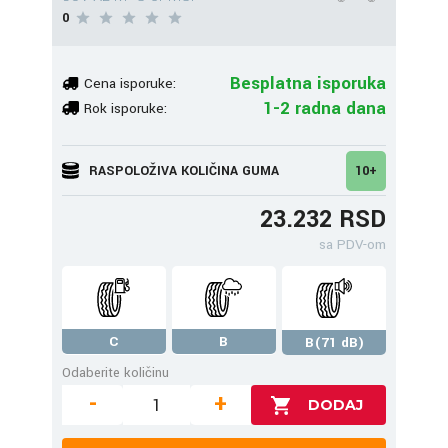
0
Besplatna isporuka
Cena isporuke:
1-2 radna dana
Rok isporuke:
RASPOLOŽIVA KOLIČINA GUMA
10+
23.232 RSD
sa PDV-om
C
B
B(71 dB)
Odaberite količinu
-
+