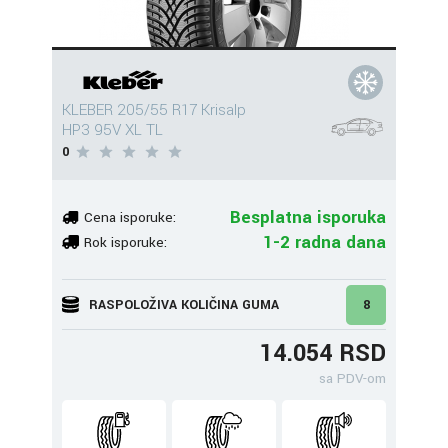
KLEBER 205/55 R17 Krisalp
HP3 95V XL TL
0
Besplatna isporuka
Cena isporuke:
1-2 radna dana
Rok isporuke:
RASPOLOŽIVA KOLIČINA GUMA
8
14.054 RSD
sa PDV-om