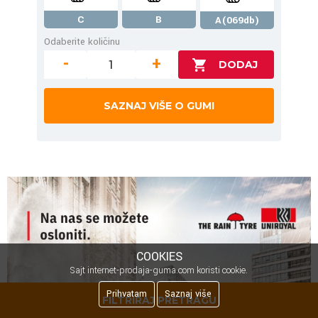
C
B
A(069db)
Odaberite količinu
-
+
SAZNAJ VIŠE O GUMI
COOKIES
Sajt internet-prodaja-guma.com koristi cookie.
Prihvatam
Saznaj više
FILTRIRAJ PRETRAGU