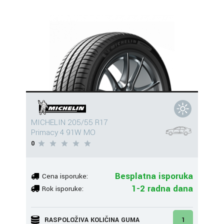
MICHELIN 205/55 R17
Primacy 4 91W MO
0
Besplatna isporuka
Cena isporuke:
1-2 radna dana
Rok isporuke:
RASPOLOŽIVA KOLIČINA GUMA
1