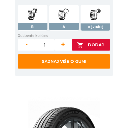
B
A
B(70dB)
Odaberite količinu
-
+
SAZNAJ VIŠE O GUMI