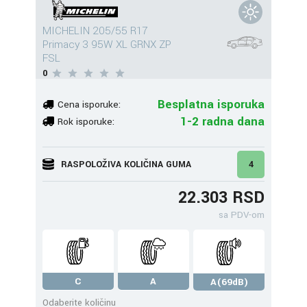
MICHELIN 205/55 R17
Primacy 3 95W XL GRNX ZP
FSL
0
Besplatna isporuka
Cena isporuke:
1-2 radna dana
Rok isporuke:
RASPOLOŽIVA KOLIČINA GUMA
4
22.303 RSD
sa PDV-om
C
A
A(69dB)
Odaberite količinu