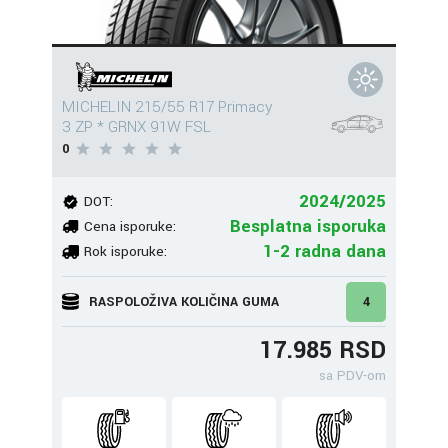
MICHELIN 215/55 R17 Primacy
3 ZP * GRNX 91W FSL
0
2024/2025
DOT:
Besplatna isporuka
Cena isporuke:
1-2 radna dana
Rok isporuke:
RASPOLOŽIVA KOLIČINA GUMA
4
17.985 RSD
sa PDV-om