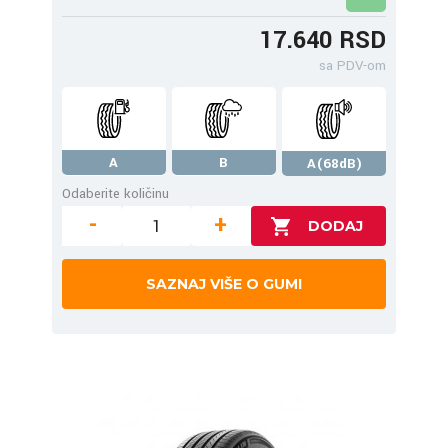
17.640 RSD
sa PDV-om
A
B
A(68dB)
Odaberite količinu
-
+
SAZNAJ VIŠE O GUMI