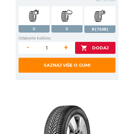
C
C
B(72dB)
Odaberite količinu
-
+
SAZNAJ VIŠE O GUMI