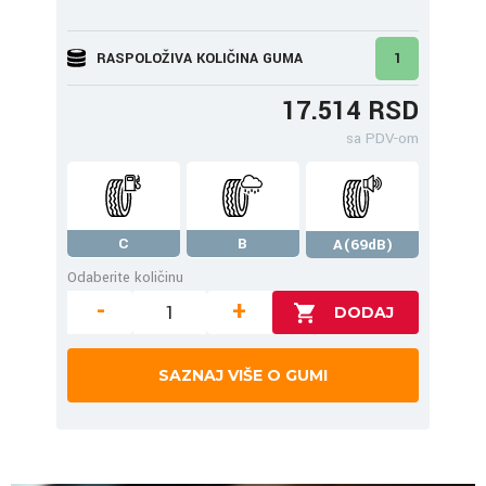
RASPOLOŽIVA KOLIČINA GUMA
1
17.514 RSD
sa PDV-om
C
B
A(69dB)
Odaberite količinu
-
+
SAZNAJ VIŠE O GUMI