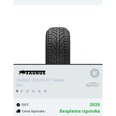
TAURUS 205/55 R17 Winter
95V
0
2025
DOT:
Besplatna isporuka
Cena isporuke: