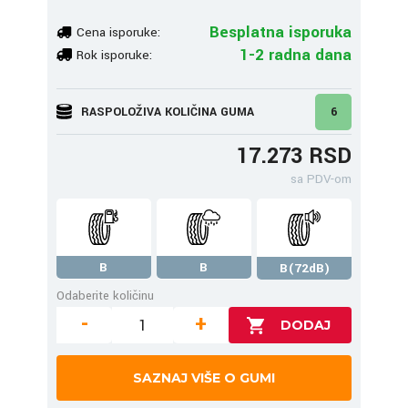
Besplatna isporuka
Cena isporuke:
1-2 radna dana
Rok isporuke:
RASPOLOŽIVA KOLIČINA GUMA
6
17.273 RSD
sa PDV-om
B
B
B(72dB)
Odaberite količinu
-
+
SAZNAJ VIŠE O GUMI