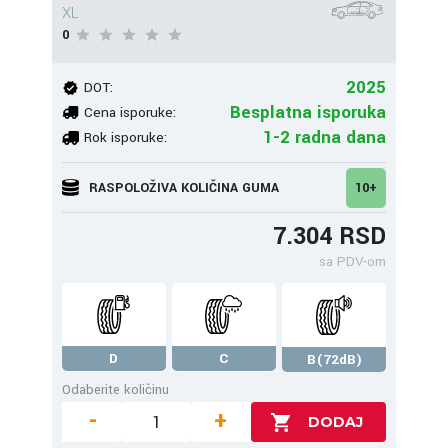
XL
0
2025
DOT:
Besplatna isporuka
Cena isporuke:
1-2 radna dana
Rok isporuke:
RASPOLOŽIVA KOLIČINA GUMA
10+
7.304 RSD
sa PDV-om
D
C
B(72dB)
Odaberite količinu
-
+