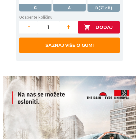
C
A
B(71dB)
Odaberite količinu
-
+
SAZNAJ VIŠE O GUMI