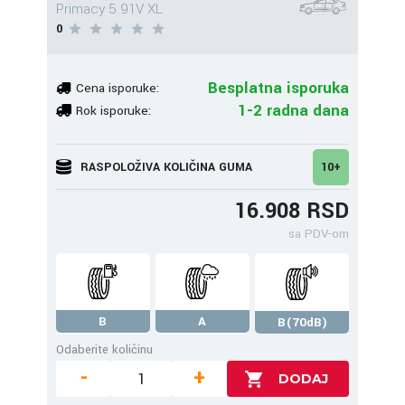
Primacy 5 91V XL
0
Besplatna isporuka
Cena isporuke:
1-2 radna dana
Rok isporuke:
RASPOLOŽIVA KOLIČINA GUMA
10+
16.908 RSD
sa PDV-om
B
A
B(70dB)
Odaberite količinu
-
+