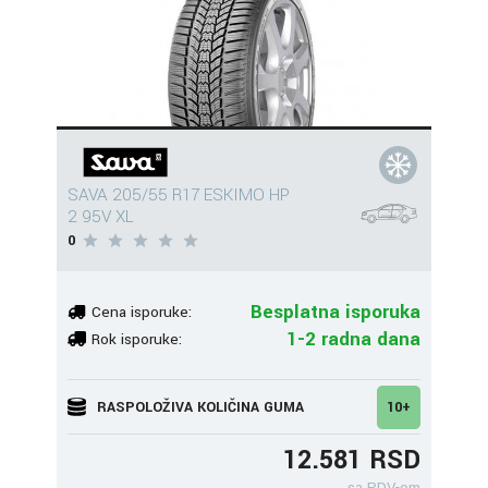
SAVA 205/55 R17 ESKIMO HP
2 95V XL
0
Besplatna isporuka
Cena isporuke:
1-2 radna dana
Rok isporuke:
RASPOLOŽIVA KOLIČINA GUMA
10+
12.581 RSD
sa PDV-om