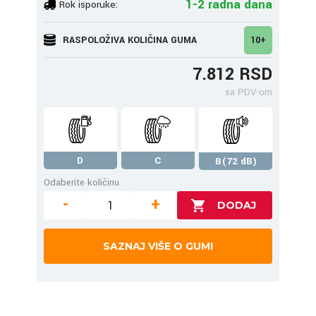
1-2 radna dana
Rok isporuke:
RASPOLOŽIVA KOLIČINA GUMA
10+
7.812 RSD
sa PDV-om
D
C
B(72 dB)
Odaberite količinu
-
+
SAZNAJ VIŠE O GUMI