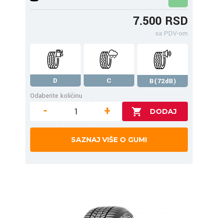
7.500 RSD
sa PDV-om
D
C
B(72dB)
Odaberite količinu
-
+
SAZNAJ VIŠE O GUMI