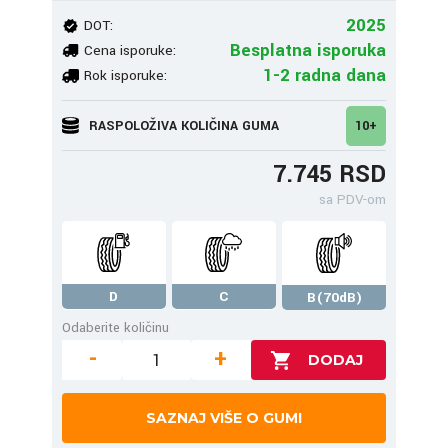
2025
DOT:
Besplatna isporuka
Cena isporuke:
1-2 radna dana
Rok isporuke:
RASPOLOŽIVA KOLIČINA GUMA
10+
7.745 RSD
sa PDV-om
D
C
B(70dB)
Odaberite količinu
-
+
SAZNAJ VIŠE O GUMI