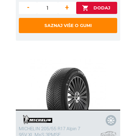
-
+
SAZNAJ VIŠE O GUMI
MICHELIN 205/55 R17 Alpin 7
95V XL M+S 3PMSF