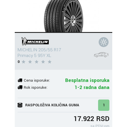
MICHELIN 205/55 R17
Primacy 5 95Y XL
0
Besplatna isporuka
Cena isporuke:
1-2 radna dana
Rok isporuke:
RASPOLOŽIVA KOLIČINA GUMA
1
17.922 RSD
sa PDV-om