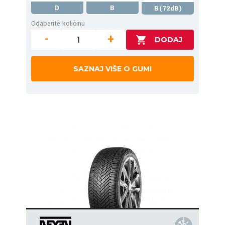
D
B
B(72dB)
Odaberite količinu
-
+
SAZNAJ VIŠE O GUMI