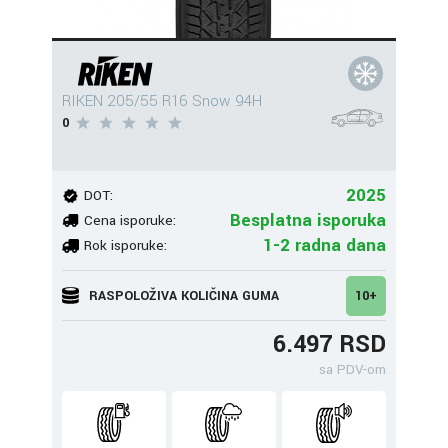
RIKEN 205/55 R16 Snow 94H
0
2025
DOT:
Besplatna isporuka
Cena isporuke:
1-2 radna dana
Rok isporuke:
RASPOLOŽIVA KOLIČINA GUMA
10+
6.497 RSD
sa PDV-om