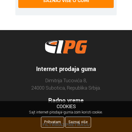
SAZNAJ VIŠE O GUMI
Internet prodaja guma
Dimitrija Tucovića 8,
24000 Subotica, Republika Srbija.
Radno vreme
COOKIES
Pon/Pet 8-16h
Sajt internet-prodaja-guma.com koristi cookie.
Prihvatam
Saznaj više
FILTRIRAJ PRETRAGU