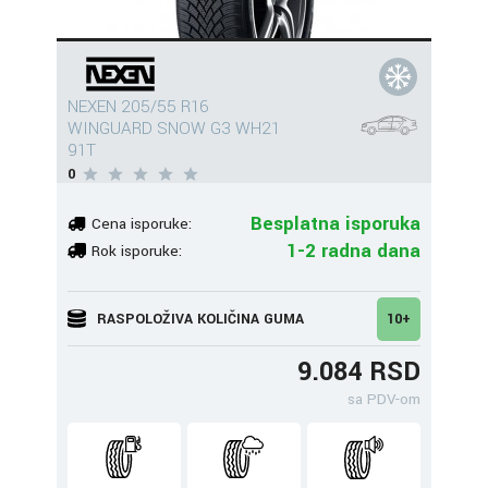
NEXEN 205/55 R16
WINGUARD SNOW G3 WH21
91T
0
Besplatna isporuka
Cena isporuke:
1-2 radna dana
Rok isporuke:
RASPOLOŽIVA KOLIČINA GUMA
10+
9.084 RSD
sa PDV-om