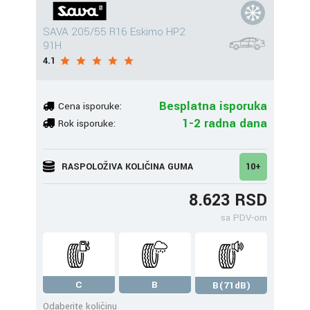
SAVA 205/55 R16 Eskimo HP2
91H
4.1
Besplatna isporuka
Cena isporuke:
1-2 radna dana
Rok isporuke:
RASPOLOŽIVA KOLIČINA GUMA
10+
8.623 RSD
sa PDV-om
C
B
B(71dB)
Odaberite količinu