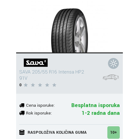
SAVA 205/55 R16 Intensa HP2
91V
0
Besplatna isporuka
Cena isporuke:
1-2 radna dana
Rok isporuke:
RASPOLOŽIVA KOLIČINA GUMA
10+