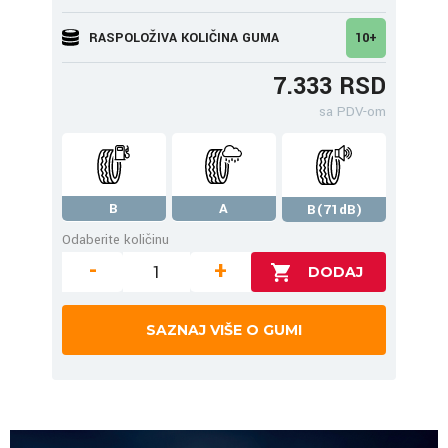
RASPOLOŽIVA KOLIČINA GUMA
10+
7.333 RSD
sa PDV-om
B
A
B(71dB)
Odaberite količinu
-
+
SAZNAJ VIŠE O GUMI