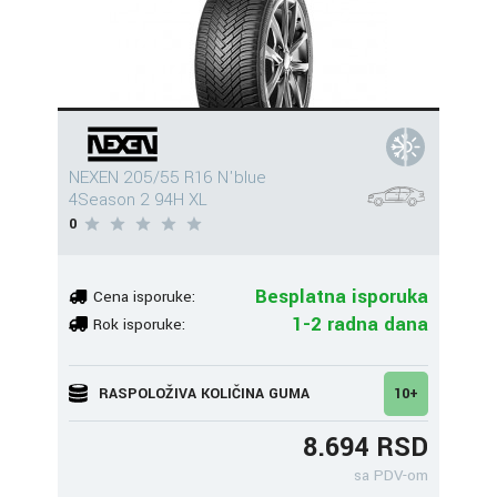
NEXEN 205/55 R16 N'blue
4Season 2 94H XL
0
Besplatna isporuka
Cena isporuke:
1-2 radna dana
Rok isporuke:
RASPOLOŽIVA KOLIČINA GUMA
10+
8.694 RSD
sa PDV-om