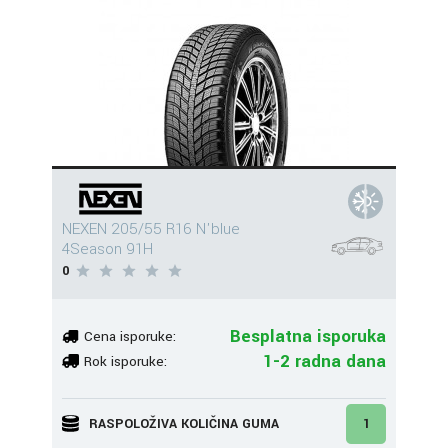
NEXEN 205/55 R16 N'blue
4Season 91H
0
Besplatna isporuka
Cena isporuke:
1-2 radna dana
Rok isporuke:
RASPOLOŽIVA KOLIČINA GUMA
1