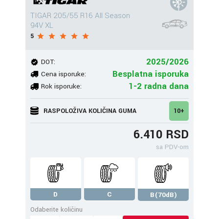
TIGAR 205/55 R16 All Season
94V XL
5
2025/2026
DOT:
Besplatna isporuka
Cena isporuke:
1-2 radna dana
Rok isporuke:
RASPOLOŽIVA KOLIČINA GUMA
10+
6.410 RSD
sa PDV-om
D
C
B(70dB)
Odaberite količinu