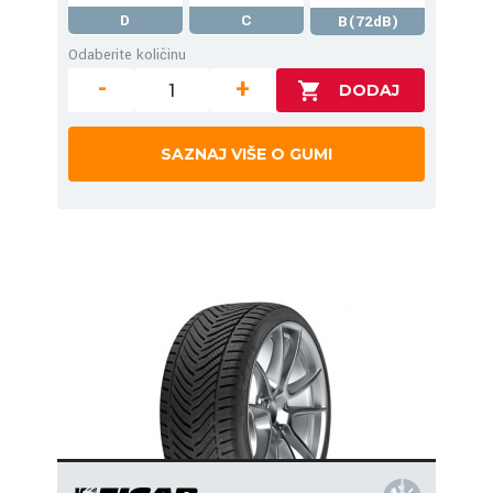
D
C
B(72dB)
Odaberite količinu
-
+
SAZNAJ VIŠE O GUMI