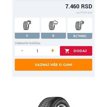
7.460 RSD
sa PDV-om
C
B
B(70dB)
Odaberite količinu
-
+
SAZNAJ VIŠE O GUMI