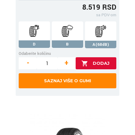
8.519 RSD
sa PDV-om
D
B
A(68dB)
Odaberite količinu
-
+
SAZNAJ VIŠE O GUMI