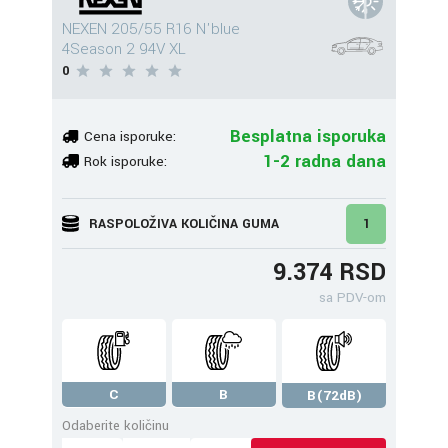
NEXEN 205/55 R16 N'blue
4Season 2 94V XL
0
Besplatna isporuka
Cena isporuke:
1-2 radna dana
Rok isporuke:
RASPOLOŽIVA KOLIČINA GUMA
1
9.374 RSD
sa PDV-om
C
B
B(72dB)
Odaberite količinu