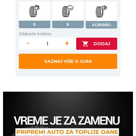
D
B
A(069db)
Odaberite količinu
-
+
SAZNAJ VIŠE O GUMI