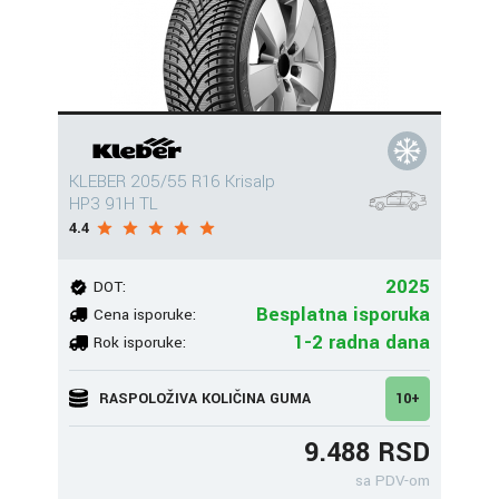
KLEBER 205/55 R16 Krisalp
HP3 91H TL
4.4
2025
DOT:
Besplatna isporuka
Cena isporuke:
1-2 radna dana
Rok isporuke:
RASPOLOŽIVA KOLIČINA GUMA
10+
9.488 RSD
sa PDV-om