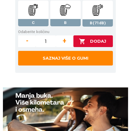
C
B
B(71dB)
Odaberite količinu
-
+
SAZNAJ VIŠE O GUMI