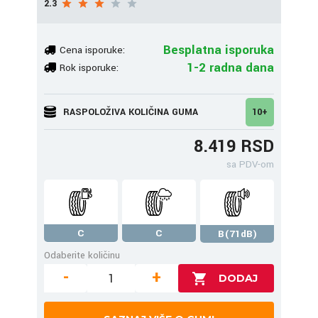
2.3
Besplatna isporuka
Cena isporuke:
1-2 radna dana
Rok isporuke:
RASPOLOŽIVA KOLIČINA GUMA
10+
8.419 RSD
sa PDV-om
C
C
B(71dB)
Odaberite količinu
-
+