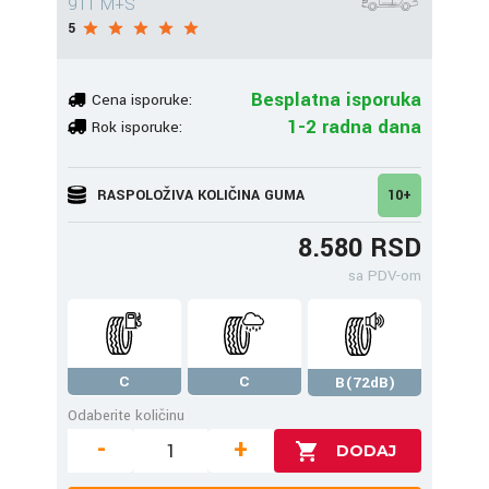
91T M+S
5
Besplatna isporuka
Cena isporuke:
1-2 radna dana
Rok isporuke:
RASPOLOŽIVA KOLIČINA GUMA
10+
8.580 RSD
sa PDV-om
C
C
B(72dB)
Odaberite količinu
-
+