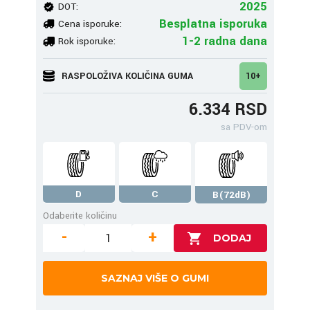
2025
DOT:
Besplatna isporuka
Cena isporuke:
1-2 radna dana
Rok isporuke:
RASPOLOŽIVA KOLIČINA GUMA
10+
6.334 RSD
sa PDV-om
D
C
B(72dB)
Odaberite količinu
-
+
SAZNAJ VIŠE O GUMI