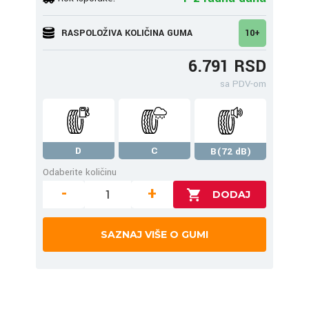
RASPOLOŽIVA KOLIČINA GUMA
10+
6.791 RSD
sa PDV-om
D
C
B(72 dB)
Odaberite količinu
-
+
SAZNAJ VIŠE O GUMI