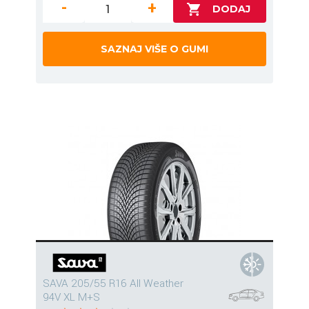
-
+
SAZNAJ VIŠE O GUMI
SAVA 205/55 R16 All Weather
94V XL M+S