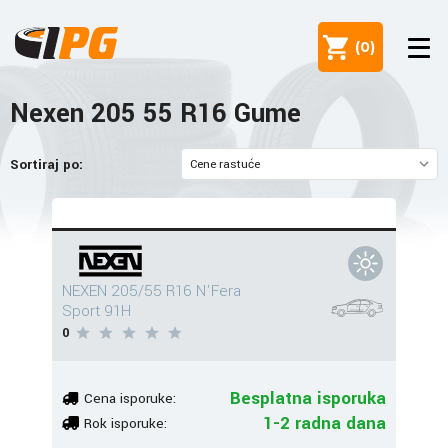
(
0
)
Nexen 205 55 R16 Gume
Sortiraj po:
NEXEN 205/55 R16 N'Fera
Sport 91H
0
Besplatna isporuka
Cena isporuke:
1-2 radna dana
Rok isporuke: