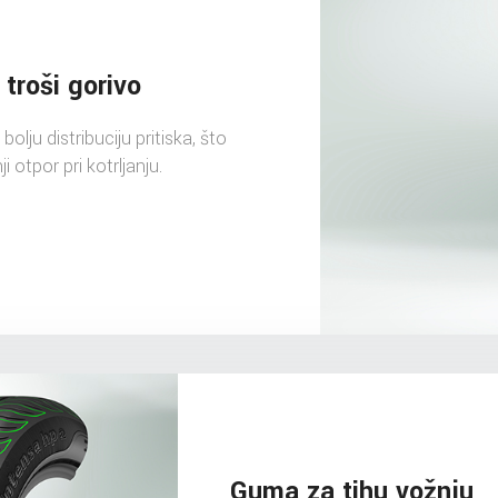
troši gorivo
lju distribuciju pritiska, što
otpor pri kotrljanju.
Guma za tihu vožnju