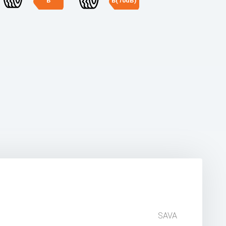
B
B(70dB)
SAVA