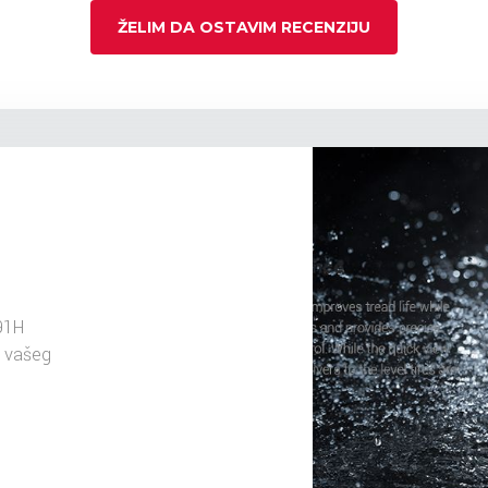
ŽELIM DA OSTAVIM RECENZIJU
91H
u vašeg