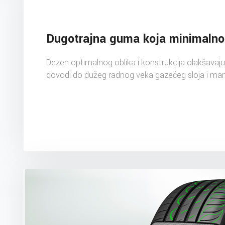
Dugotrajna guma koja minimalno 
Dezen optimalnog oblika i konstrukcija olakšavaju bo
dovodi do dužeg radnog veka gazećeg sloja i manji 