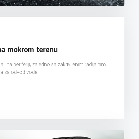
na mokrom terenu
li na periferiji, zajedno sa zakrivljenim radijalnim
ra za odvod vode.