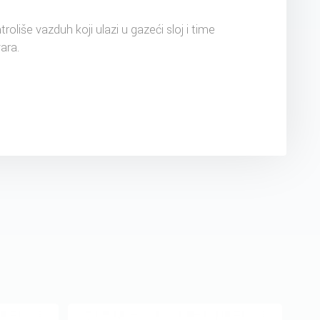
ntroliše vazduh koji ulazi u gazeći sloj i time
ara.