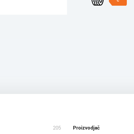
C
205
Proizvodjač