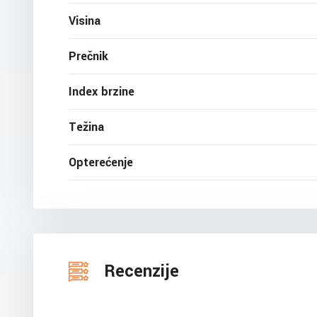
Visina
Prečnik
Index brzine
Težina
Opterećenje
Recenzije