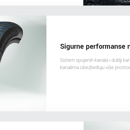
Sigurne performanse 
Sistem spojenih kanala i dublji kana
kanalima obezbeđuju više prosto