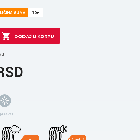
LIČINA GUMA
10+
ka.
 RSD
ja sezona