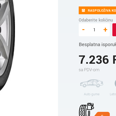
RASPOLOŽIVA KO
Odaberite količinu
-
+
Besplatna isporu
7.236
sa PDV-om
Auto gume
Letn