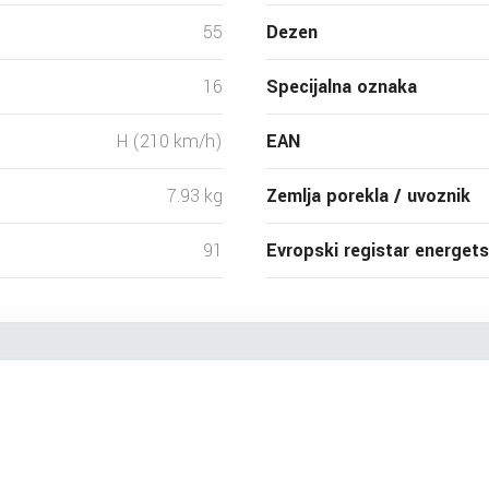
55
Dezen
16
Specijalna oznaka
H (210 km/h)
EAN
7.93 kg
Zemlja porekla / uvoznik
91
Evropski registar energet