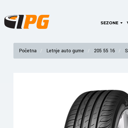
SEZONE
Početna
Letnje auto gume
205 55 16
S