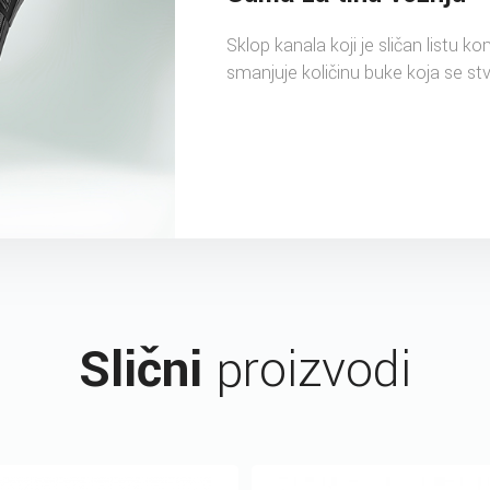
Sklop kanala koji je sličan listu ko
smanjuje količinu buke koja se stv
Slični
proizvodi