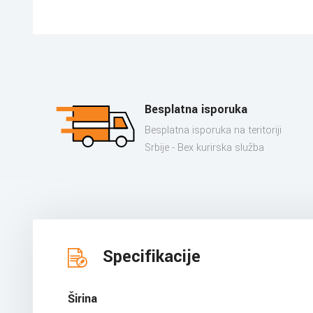
Besplatna isporuka
Besplatna isporuka na teritoriji
Srbije - Bex kurirska služba
Specifikacije
Širina