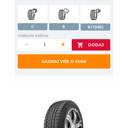
C
B
B(72dB)
Odaberite količinu
-
+
SAZNAJ VIŠE O GUMI