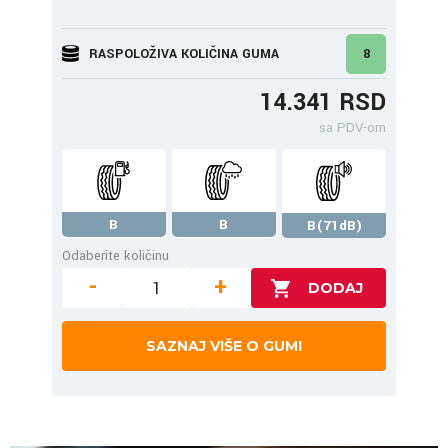
RASPOLOŽIVA KOLIČINA GUMA
8
14.341 RSD
sa PDV-om
B
B
B(71dB)
Odaberite količinu
-
+
SAZNAJ VIŠE O GUMI