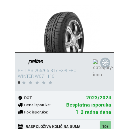
PETLAS 265/65 R17 EXPLERO
WINTER W671 116H
0
2023/2024
DOT:
Besplatna isporuka
Cena isporuke:
1-2 radna dana
Rok isporuke:
RASPOLOŽIVA KOLIČINA GUMA
10+