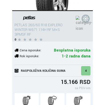
PETLAS 265/60 R18 EXPLERO
WINTER W671 114H RF M+S
3PMSF RF
0
Besplatna isporuka
Cena isporuke:
1-2 radna dana
Rok isporuke:
RASPOLOŽIVA KOLIČINA GUMA
4
15.166 RSD
sa PDV-om