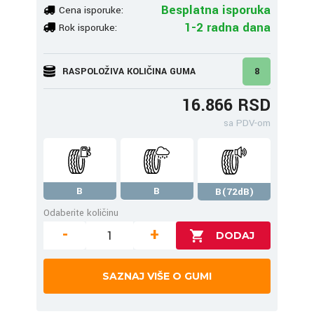
Besplatna isporuka
Cena isporuke:
1-2 radna dana
Rok isporuke:
RASPOLOŽIVA KOLIČINA GUMA
8
16.866 RSD
sa PDV-om
B
B
B(72dB)
Odaberite količinu
-
+
SAZNAJ VIŠE O GUMI