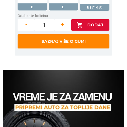
B
B
B(71dB)
Odaberite količinu
-
+
SAZNAJ VIŠE O GUMI