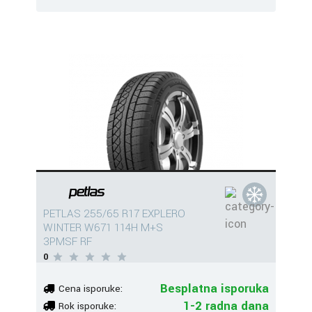
PETLAS 255/65 R17 EXPLERO
WINTER W671 114H M+S
3PMSF RF
0
Besplatna isporuka
Cena isporuke:
1-2 radna dana
Rok isporuke: