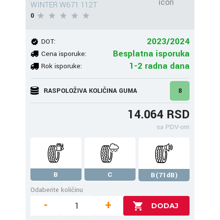
WINTER W671 112T
0
2023/2024
DOT:
Besplatna isporuka
Cena isporuke:
1-2 radna dana
Rok isporuke:
RASPOLOŽIVA KOLIČINA GUMA
8
14.064 RSD
sa PDV-om
B
C
B(71dB)
Odaberite količinu
-
+