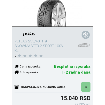
PETLAS 255/40 R19
SNOWMASTER 2 SPORT 100V
XL
0
Besplatna isporuka
Cena isporuke:
1-2 radna dana
Rok isporuke:
RASPOLOŽIVA KOLIČINA GUMA
4
15.040 RSD
sa PDV-om