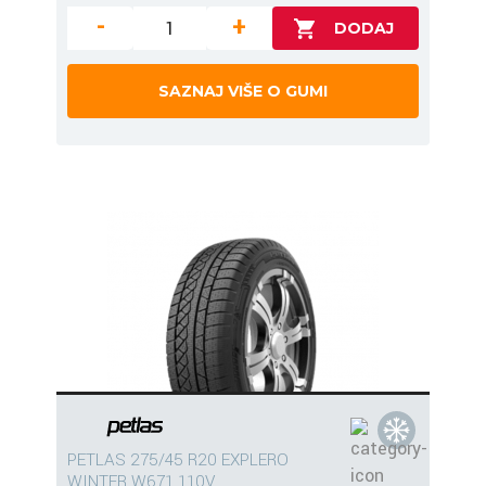
-
+
SAZNAJ VIŠE O GUMI
PETLAS 275/45 R20 EXPLERO
WINTER W671 110V