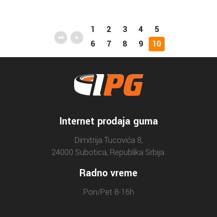
1
2
3
4
5
6
7
8
9
10
Internet prodaja guma
Dimitrija Tucovića 8,
24000 Subotica, Republika Srbija.
Radno vreme
Pon/Pet 8-16h