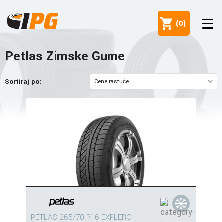
(
0
)
Petlas Zimske Gume
Sortiraj po:
PETLAS 265/70 R16 EXPLERO