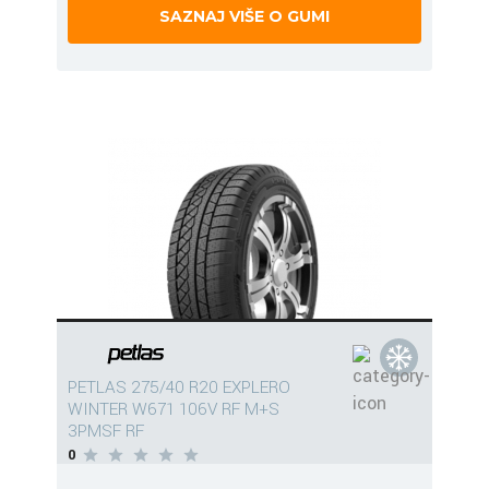
SAZNAJ VIŠE O GUMI
PETLAS 275/40 R20 EXPLERO
WINTER W671 106V RF M+S
3PMSF RF
0