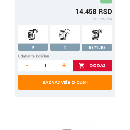
14.458 RSD
sa PDV-om
B
C
B(71dB)
Odaberite količinu
-
+
SAZNAJ VIŠE O GUMI