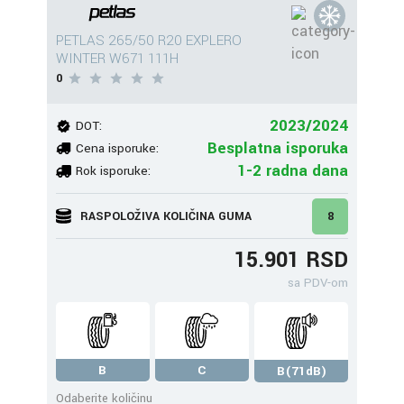
PETLAS 265/50 R20 EXPLERO
WINTER W671 111H
0
2023/2024
DOT:
Besplatna isporuka
Cena isporuke:
1-2 radna dana
Rok isporuke:
RASPOLOŽIVA KOLIČINA GUMA
8
15.901 RSD
sa PDV-om
B
C
B(71dB)
Odaberite količinu