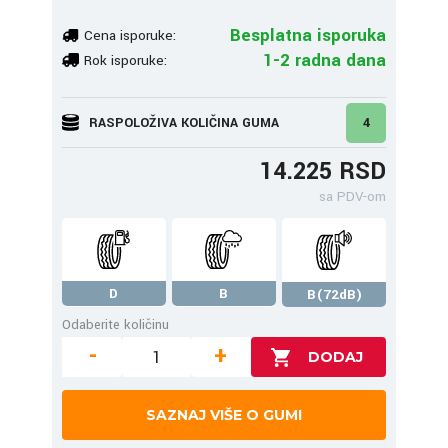
Besplatna isporuka
Cena isporuke:
1-2 radna dana
Rok isporuke:
RASPOLOŽIVA KOLIČINA GUMA
4
14.225 RSD
sa PDV-om
D
B
B(72dB)
Odaberite količinu
-
+
SAZNAJ VIŠE O GUMI