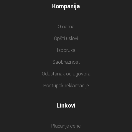
Kompanija
O nama
Opšti uslovi
Isporuka
Saobraznost
Odustanak od ugovora
Postupak reklamacije
Linkovi
Plaćanje cene