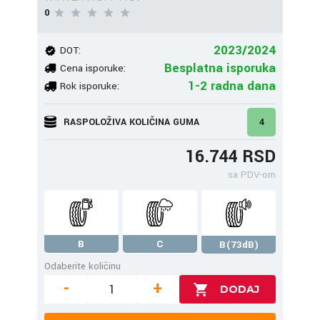
0
2023/2024
DOT:
Besplatna isporuka
Cena isporuke:
1-2 radna dana
Rok isporuke:
RASPOLOŽIVA KOLIČINA GUMA
4
16.744 RSD
sa PDV-om
B
C
B(73dB)
Odaberite količinu
-
+