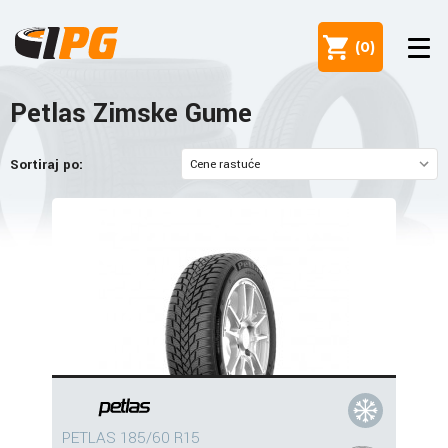
(
0
)
Petlas Zimske Gume
Sortiraj po:
PETLAS 185/60 R15