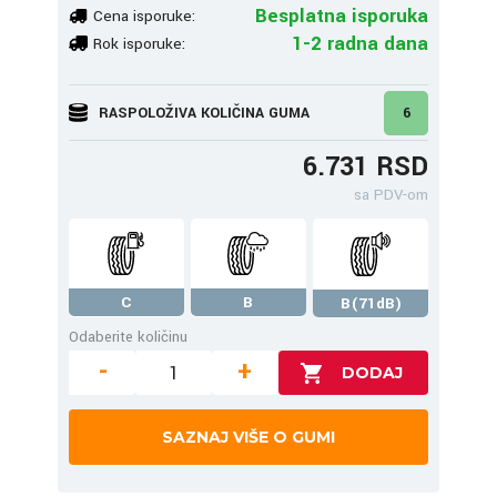
Besplatna isporuka
Cena isporuke:
1-2 radna dana
Rok isporuke:
RASPOLOŽIVA KOLIČINA GUMA
6
6.731 RSD
sa PDV-om
C
B
B(71dB)
Odaberite količinu
-
+
SAZNAJ VIŠE O GUMI