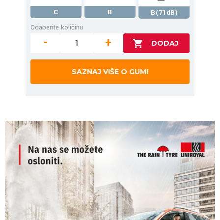
C
B
B(71dB)
Odaberite količinu
-
+
SAZNAJ VIŠE O GUMI