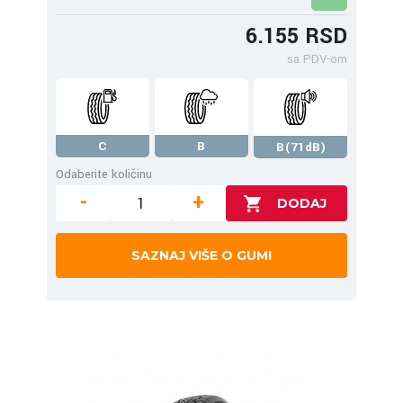
6.155 RSD
sa PDV-om
C
B
B(71dB)
Odaberite količinu
-
+
SAZNAJ VIŠE O GUMI