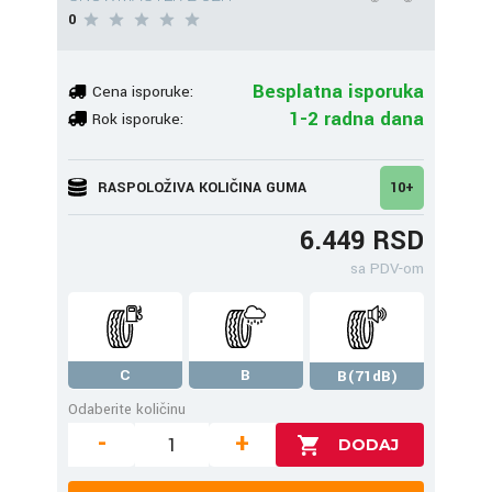
0
Besplatna isporuka
Cena isporuke:
1-2 radna dana
Rok isporuke:
RASPOLOŽIVA KOLIČINA GUMA
10+
6.449 RSD
sa PDV-om
C
B
B(71dB)
Odaberite količinu
-
+