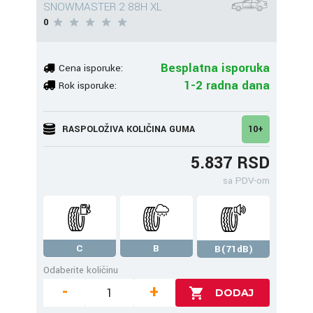
SNOWMASTER 2 88H XL
0
Besplatna isporuka
Cena isporuke:
1-2 radna dana
Rok isporuke:
RASPOLOŽIVA KOLIČINA GUMA
10+
5.837 RSD
sa PDV-om
C
B
B(71dB)
Odaberite količinu
-
+