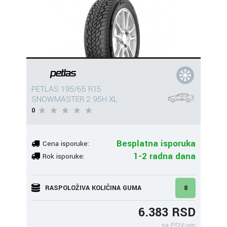
PETLAS 195/65 R15
SNOWMASTER 2 95H XL
0
Besplatna isporuka
Cena isporuke:
1-2 radna dana
Rok isporuke:
RASPOLOŽIVA KOLIČINA GUMA
8
6.383 RSD
sa PDV-om