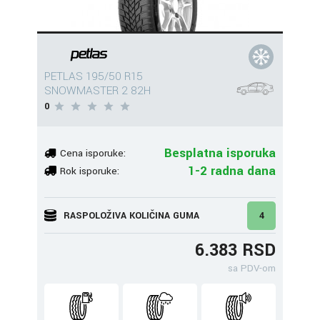
PETLAS 195/50 R15
SNOWMASTER 2 82H
0
Besplatna isporuka
Cena isporuke:
1-2 radna dana
Rok isporuke:
RASPOLOŽIVA KOLIČINA GUMA
4
6.383 RSD
sa PDV-om