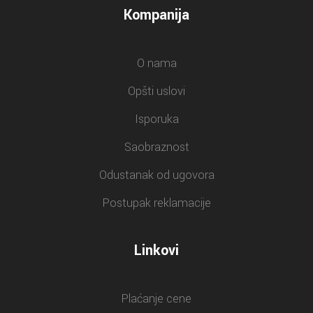
Kompanija
O nama
Opšti uslovi
Isporuka
Saobraznost
Odustanak od ugovora
Postupak reklamacije
Linkovi
Plaćanje cene