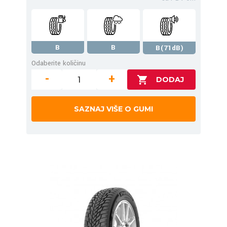
B
B
B(71dB)
Odaberite količinu
-
+
SAZNAJ VIŠE O GUMI