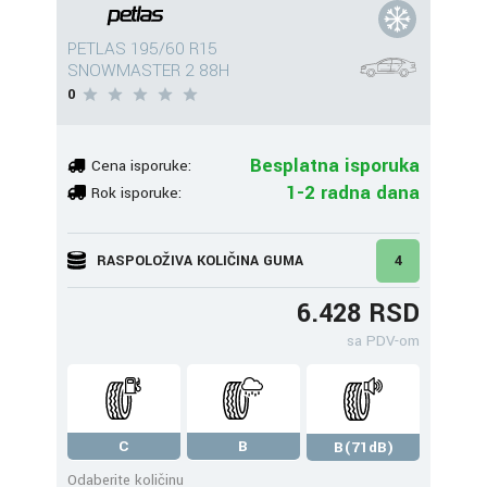
PETLAS 195/60 R15
SNOWMASTER 2 88H
0
Besplatna isporuka
Cena isporuke:
1-2 radna dana
Rok isporuke:
RASPOLOŽIVA KOLIČINA GUMA
4
6.428 RSD
sa PDV-om
C
B
B(71dB)
Odaberite količinu