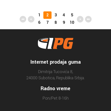
1
2
3
4
5
6
7
8
9
10
Internet prodaja guma
Dimitrija Tucovića 8,
24000 Subotica, Republika Srbija.
Radno vreme
Pon/Pet 8-16h