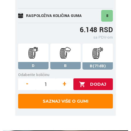
RASPOLOŽIVA KOLIČINA GUMA
8
6.148 RSD
sa PDV-om
D
B
B(71dB)
Odaberite količinu
-
+
SAZNAJ VIŠE O GUMI