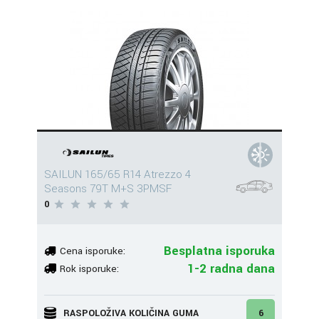
SAILUN 165/65 R14 Atrezzo 4
Seasons 79T M+S 3PMSF
0
Besplatna isporuka
Cena isporuke:
1-2 radna dana
Rok isporuke:
RASPOLOŽIVA KOLIČINA GUMA
6