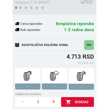
Seasons T79 3PMSF
0
Besplatna isporuka
Cena isporuke:
1-2 radna dana
Rok isporuke:
RASPOLOŽIVA KOLIČINA GUMA
10+
4.713 RSD
sa PDV-om
-
-
-
Odaberite količinu
-
+