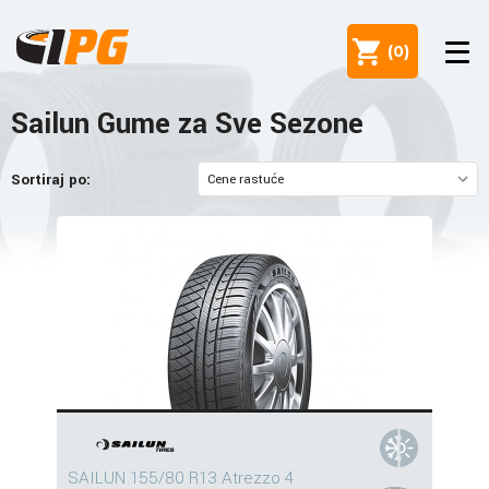
(
0
)
Sailun Gume za Sve Sezone
Sortiraj po:
SAILUN 155/80 R13 Atrezzo 4