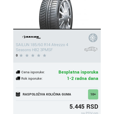
SAILUN 185/60 R14 Atrezzo 4
Seasons H82 3PMSF
0
Besplatna isporuka
Cena isporuke:
1-2 radna dana
Rok isporuke:
RASPOLOŽIVA KOLIČINA GUMA
10+
5.445 RSD
sa PDV-om