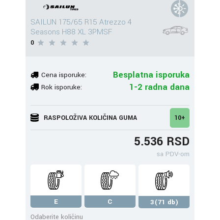
SAILUN 175/65 R15 Atrezzo 4
Seasons H88 XL 3PMSF
0
Besplatna isporuka
Cena isporuke:
1-2 radna dana
Rok isporuke:
RASPOLOŽIVA KOLIČINA GUMA
10+
5.536 RSD
sa PDV-om
E
C
3(71 db)
Odaberite količinu