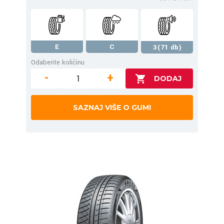
E
C
3(71 db)
Odaberite količinu
-
+
SAZNAJ VIŠE O GUMI