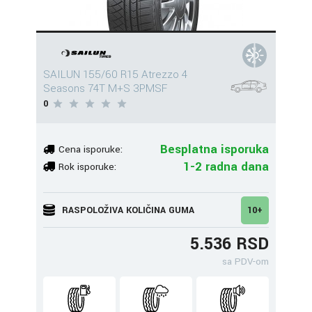
SAILUN 155/60 R15 Atrezzo 4
Seasons 74T M+S 3PMSF
0
Besplatna isporuka
Cena isporuke:
1-2 radna dana
Rok isporuke:
RASPOLOŽIVA KOLIČINA GUMA
10+
5.536 RSD
sa PDV-om