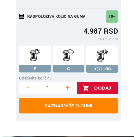
RASPOLOŽIVA KOLIČINA GUMA
10+
4.987 RSD
sa PDV-om
F
C
3(71 db)
Odaberite količinu
-
+
SAZNAJ VIŠE O GUMI