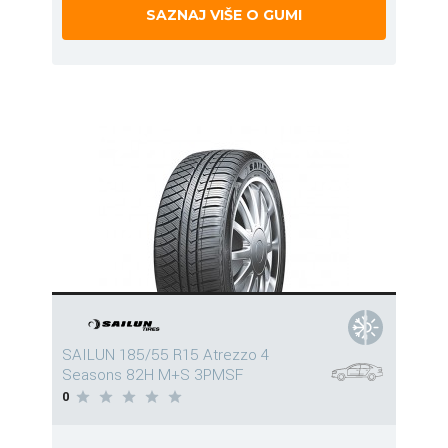
SAZNAJ VIŠE O GUMI
SAILUN 185/55 R15 Atrezzo 4
Seasons 82H M+S 3PMSF
0