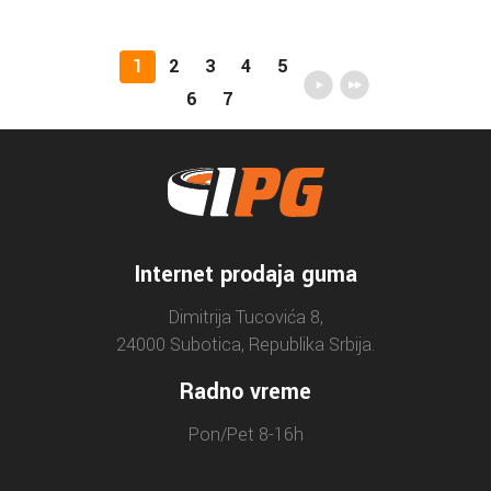
1
2
3
4
5
6
7
Internet prodaja guma
Dimitrija Tucovića 8,
24000 Subotica, Republika Srbija.
Radno vreme
Pon/Pet 8-16h