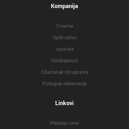
Kompanija
O nama
Opšti uslovi
Isporuka
Saobraznost
Odustanak od ugovora
Postupak reklamacije
Linkovi
Plaćanje cene