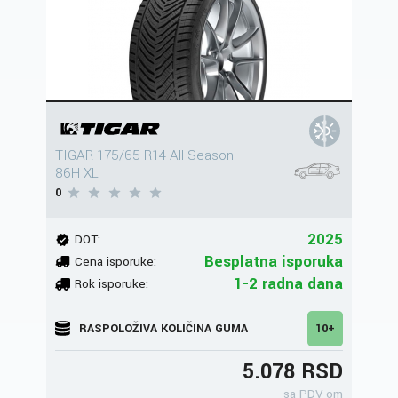
TIGAR 175/65 R14 All Season
86H XL
0
2025
DOT:
Besplatna isporuka
Cena isporuke:
1-2 radna dana
Rok isporuke:
RASPOLOŽIVA KOLIČINA GUMA
10+
5.078 RSD
sa PDV-om