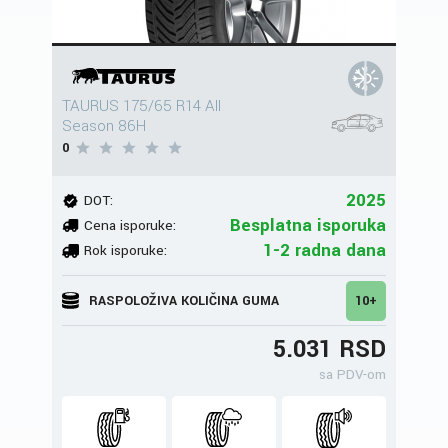
TAURUS 175/65 R14 All
Season 86H
0
2025
DOT:
Besplatna isporuka
Cena isporuke:
1-2 radna dana
Rok isporuke:
RASPOLOŽIVA KOLIČINA GUMA
10+
5.031 RSD
sa PDV-om