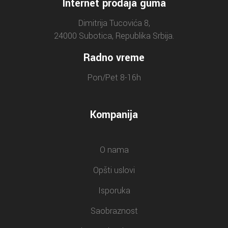
Internet prodaja guma
Dimitrija Tucovića 8,
24000 Subotica, Republika Srbija.
Radno vreme
Pon/Pet 8-16h
Kompanija
O nama
Opšti uslovi
Isporuka
Saobraznost