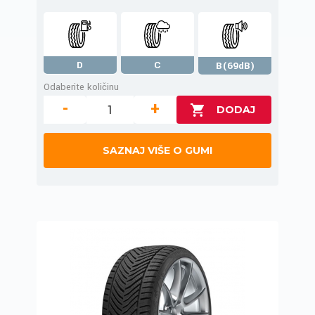
D
C
B(69dB)
Odaberite količinu
-
+
SAZNAJ VIŠE O GUMI