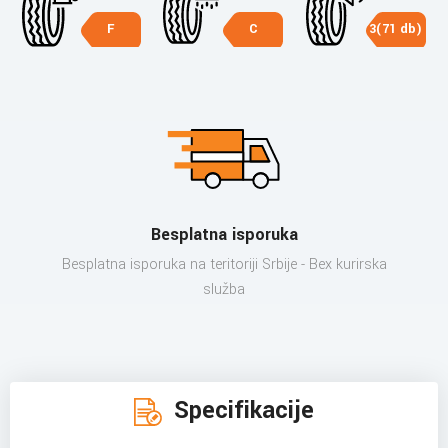
F
C
3(71 db)
Besplatna isporuka
Besplatna isporuka na teritoriji Srbije - Bex kurirska
služba
Specifikacije