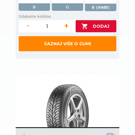
D
C
B (69dB)
Odaberite količinu
-
+
SAZNAJ VIŠE O GUMI