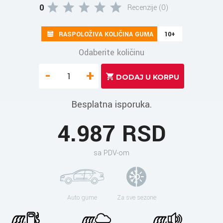
0
Recenzije (0)
RASPOLOŽIVA KOLIČINA GUMA
10+
Odaberite količinu
-
+
Besplatna isporuka.
4.987 RSD
sa PDV-om
Auto gume
Za sve sezone