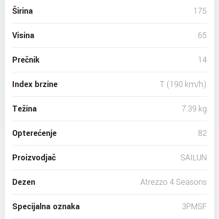
Širina
175
Visina
65
Prečnik
14
Index brzine
T (190 km/h)
Težina
7.39 kg
Opterećenje
82
Proizvodjač
SAILUN
Dezen
Atrezzo 4 Seasons
Specijalna oznaka
3PMSF