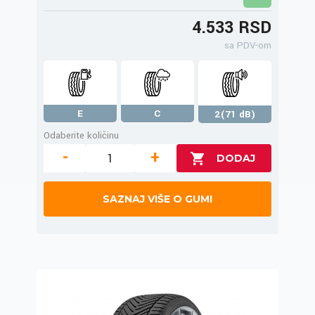
4.533 RSD
sa PDV-om
E
C
2(71 dB)
Odaberite količinu
-
+
SAZNAJ VIŠE O GUMI