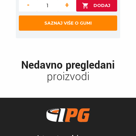
-
+
SAZNAJ VIŠE O GUMI
Nedavno pregledani
proizvodi