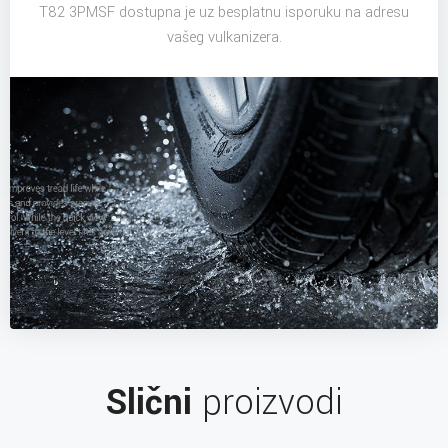
T82 3PMSF dostupna je uz besplatnu isporuku na adresu
vašeg vulkanizera.
Slični
proizvodi