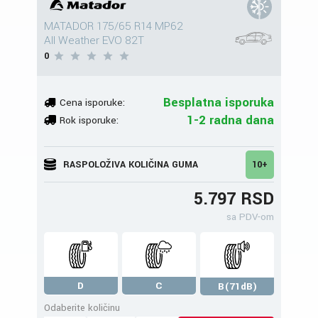
MATADOR 175/65 R14 MP62
All Weather EVO 82T
0
Besplatna isporuka
Cena isporuke:
1-2 radna dana
Rok isporuke:
RASPOLOŽIVA KOLIČINA GUMA
10+
5.797 RSD
sa PDV-om
D
C
B(71dB)
Odaberite količinu