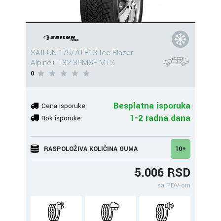
SAILUN 175/70 R13 Ice Blazer
Alpine+ T82 3PMSF M+S
0
Besplatna isporuka
Cena isporuke:
1-2 radna dana
Rok isporuke:
RASPOLOŽIVA KOLIČINA GUMA
10+
5.006 RSD
sa PDV-om