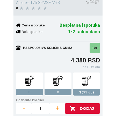
Alpine+ T75 3PMSF M+S
0
Besplatna isporuka
Cena isporuke:
1-2 radna dana
Rok isporuke:
RASPOLOŽIVA KOLIČINA GUMA
10+
4.380 RSD
sa PDV-om
F
C
3(71 db)
Odaberite količinu
-
+