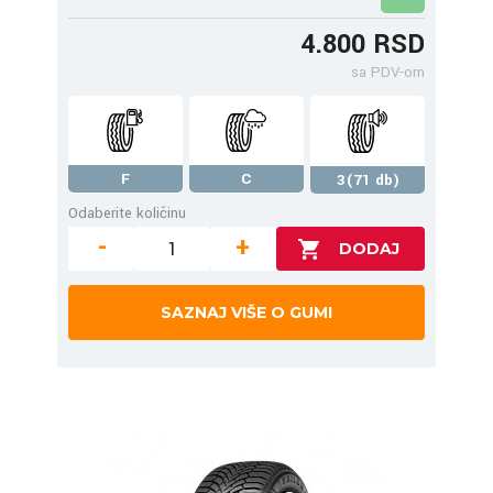
4.800 RSD
sa PDV-om
F
C
3(71 db)
Odaberite količinu
-
+
SAZNAJ VIŠE O GUMI