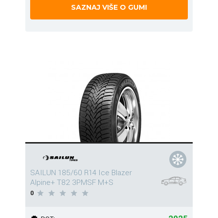
SAZNAJ VIŠE O GUMI
SAILUN 185/60 R14 Ice Blazer
Alpine+ T82 3PMSF M+S
0