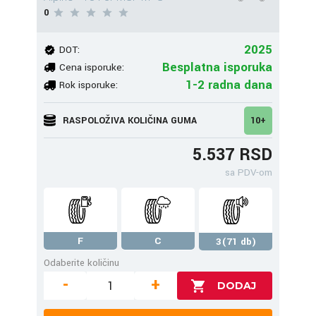
0
2025
DOT:
Besplatna isporuka
Cena isporuke:
1-2 radna dana
Rok isporuke:
RASPOLOŽIVA KOLIČINA GUMA
10+
5.537 RSD
sa PDV-om
F
C
3(71 db)
Odaberite količinu
-
+