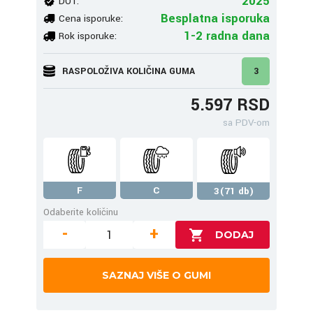
2025
DOT:
Besplatna isporuka
Cena isporuke:
1-2 radna dana
Rok isporuke:
RASPOLOŽIVA KOLIČINA GUMA
3
5.597 RSD
sa PDV-om
F
C
3(71 db)
Odaberite količinu
-
+
SAZNAJ VIŠE O GUMI