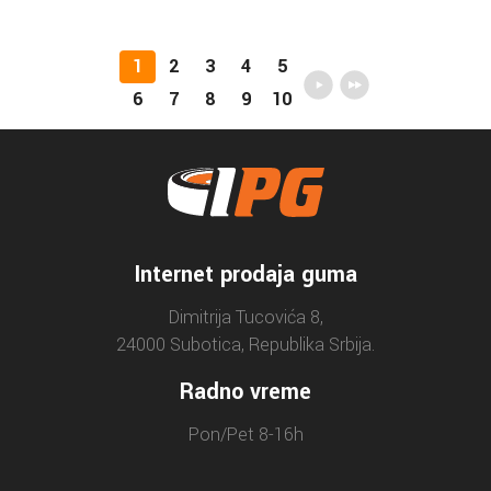
1
2
3
4
5
6
7
8
9
10
Internet prodaja guma
Dimitrija Tucovića 8,
24000 Subotica, Republika Srbija.
Radno vreme
Pon/Pet 8-16h