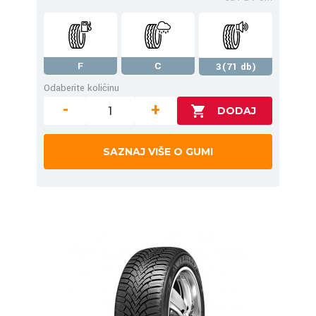
F
C
3(71 db)
Odaberite količinu
-
+
SAZNAJ VIŠE O GUMI