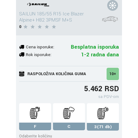
SAILUN 185/55 R15 Ice Blazer
Alpine+ H82 3PMSF M+S
0
Besplatna isporuka
Cena isporuke:
1-2 radna dana
Rok isporuke:
RASPOLOŽIVA KOLIČINA GUMA
10+
5.462 RSD
sa PDV-om
F
C
3(71 db)
Odaberite količinu