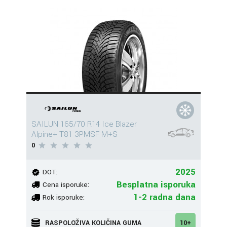
SAILUN 165/70 R14 Ice Blazer
Alpine+ T81 3PMSF M+S
0
2025
DOT:
Besplatna isporuka
Cena isporuke:
1-2 radna dana
Rok isporuke:
RASPOLOŽIVA KOLIČINA GUMA
10+