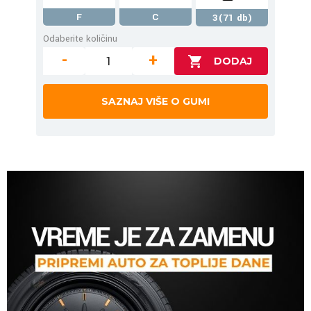
F
C
3(71 db)
Odaberite količinu
-
+
SAZNAJ VIŠE O GUMI