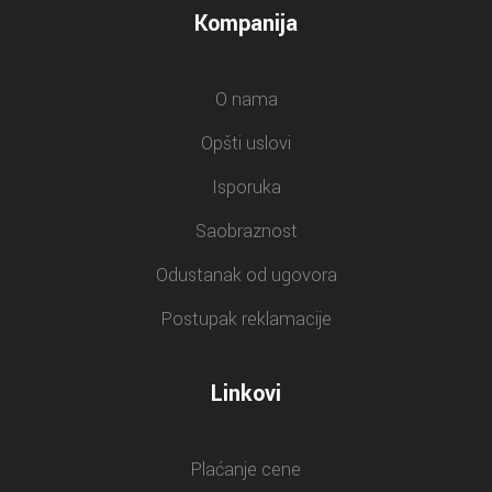
Kompanija
O nama
Opšti uslovi
Isporuka
Saobraznost
Odustanak od ugovora
Postupak reklamacije
Linkovi
Plaćanje cene