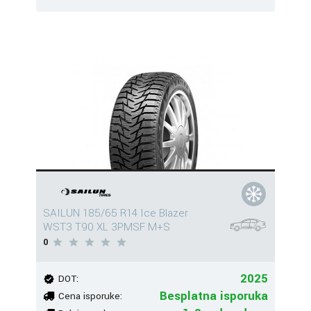
SAILUN 185/65 R14 Ice Blazer
WST3 T90 XL 3PMSF M+S
0
2025
DOT:
Besplatna isporuka
Cena isporuke: