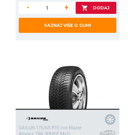
-
+
SAZNAJ VIŠE O GUMI
SAILUN 175/65 R15 Ice Blazer
Alpine+ T84 3PMSF M+S