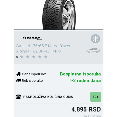
SAILUN 175/65 R14 Ice Blazer
Alpine+ T82 3PMSF M+S
0
Besplatna isporuka
Cena isporuke:
1-2 radna dana
Rok isporuke:
RASPOLOŽIVA KOLIČINA GUMA
10+
4.895 RSD
sa PDV-om