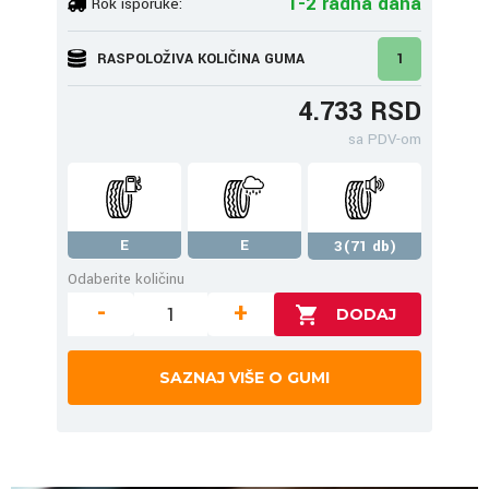
1-2 radna dana
Rok isporuke:
RASPOLOŽIVA KOLIČINA GUMA
1
4.733 RSD
sa PDV-om
E
E
3(71 db)
Odaberite količinu
-
+
SAZNAJ VIŠE O GUMI