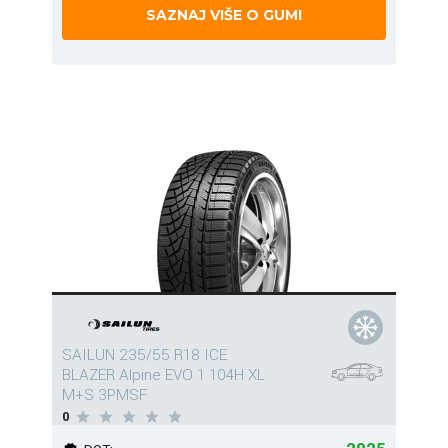
SAZNAJ VIŠE O GUMI
SAILUN 235/55 R18 ICE
BLAZER Alpine EVO 1 104H XL
M+S 3PMSF
0