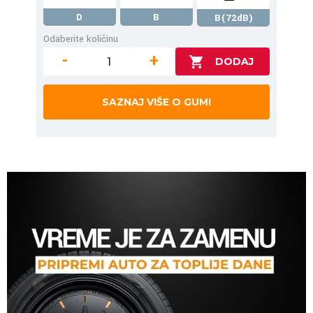
D
B
B(72dB)
Odaberite količinu
-
+
SAZNAJ VIŠE O GUMI