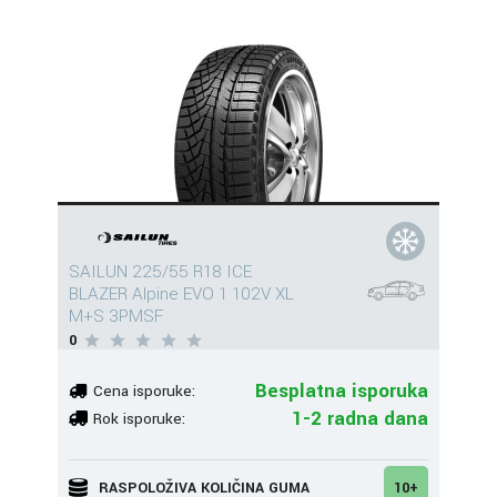
SAILUN 225/55 R18 ICE
BLAZER Alpine EVO 1 102V XL
M+S 3PMSF
0
Besplatna isporuka
Cena isporuke:
1-2 radna dana
Rok isporuke:
RASPOLOŽIVA KOLIČINA GUMA
10+