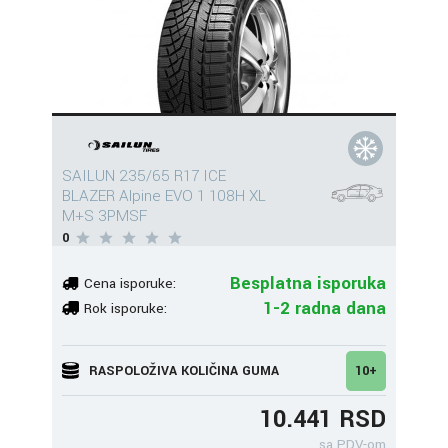
SAILUN 235/65 R17 ICE
BLAZER Alpine EVO 1 108H XL
M+S 3PMSF
0
Besplatna isporuka
Cena isporuke:
1-2 radna dana
Rok isporuke:
RASPOLOŽIVA KOLIČINA GUMA
10+
10.441 RSD
sa PDV-om