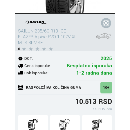
SAILUN 235/60 R18 ICE
BLAZER Alpine EVO 1 107V XL
M+S 3PMSF
0
2025
DOT:
Besplatna isporuka
Cena isporuke:
1-2 radna dana
Rok isporuke:
RASPOLOŽIVA KOLIČINA GUMA
10+
10.513 RSD
sa PDV-om