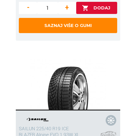
-
+
SAZNAJ VIŠE O GUMI
SAILUN 225/40 R19 ICE
BLAZER Alpine EVO 1 93W XL