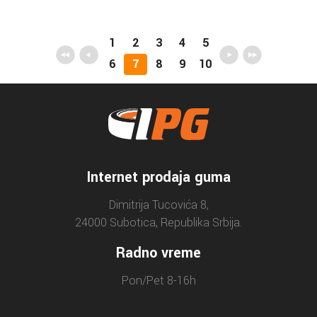
1
2
3
4
5
6
7
8
9
10
Internet prodaja guma
Dimitrija Tucovića 8,
24000 Subotica, Republika Srbija.
Radno vreme
Pon/Pet 8-16h