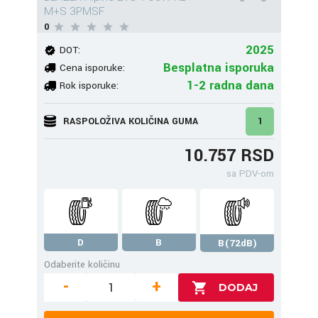
M+S 3PMSF
0
2025
DOT:
Besplatna isporuka
Cena isporuke:
1-2 radna dana
Rok isporuke:
RASPOLOŽIVA KOLIČINA GUMA
1
10.757 RSD
sa PDV-om
D
B
B(72dB)
Odaberite količinu
-
+