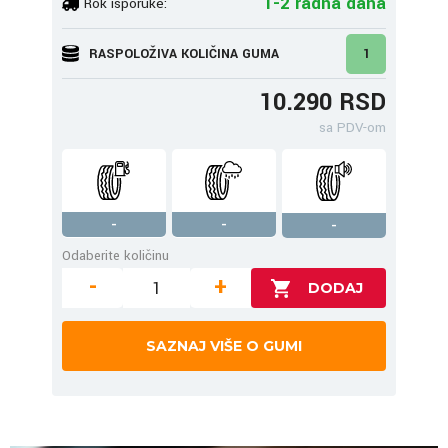
1-2 radna dana
Rok isporuke:
RASPOLOŽIVA KOLIČINA GUMA
1
10.290 RSD
sa PDV-om
-
-
-
Odaberite količinu
-
+
SAZNAJ VIŠE O GUMI