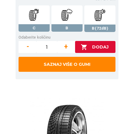
C
B
B(72dB)
Odaberite količinu
-
+
SAZNAJ VIŠE O GUMI