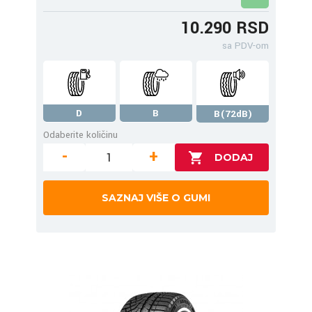
10.290 RSD
sa PDV-om
D
B
B(72dB)
Odaberite količinu
-
+
SAZNAJ VIŠE O GUMI