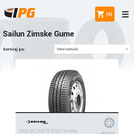
(
0
)
Sailun Zimske Gume
Sortiraj po:
SAILUN 215/75 R16C Endure