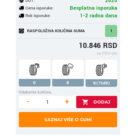
2025
DOT:
Besplatna isporuka
Cena isporuke:
1-2 radna dana
Rok isporuke:
RASPOLOŽIVA KOLIČINA GUMA
1
10.846 RSD
sa PDV-om
D
B
B(72dB)
Odaberite količinu
-
+
SAZNAJ VIŠE O GUMI