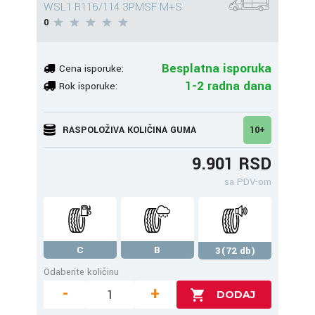
WSL1 R116/114 3PMSF M+S
0
Besplatna isporuka
Cena isporuke:
1-2 radna dana
Rok isporuke:
RASPOLOŽIVA KOLIČINA GUMA
10+
9.901 RSD
sa PDV-om
C
B
3(72 db)
Odaberite količinu
-
+