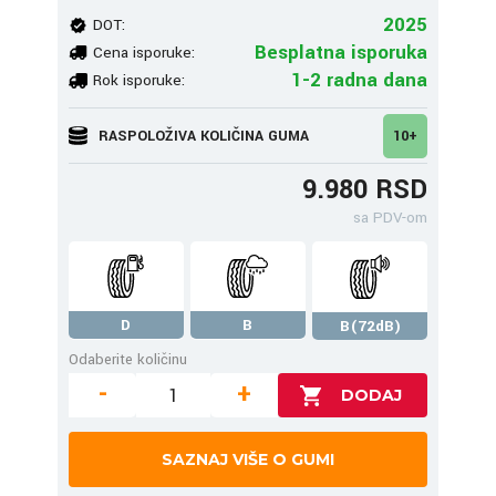
2025
DOT:
Besplatna isporuka
Cena isporuke:
1-2 radna dana
Rok isporuke:
RASPOLOŽIVA KOLIČINA GUMA
10+
9.980 RSD
sa PDV-om
D
B
B(72dB)
Odaberite količinu
-
+
SAZNAJ VIŠE O GUMI