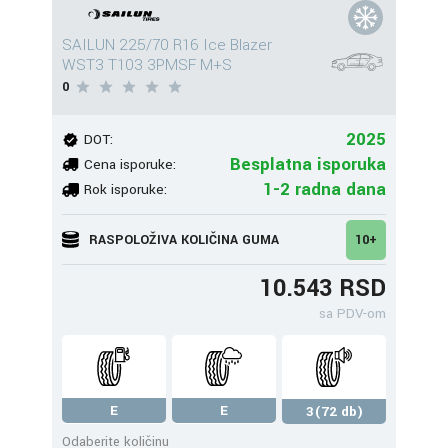
SAILUN 225/70 R16 Ice Blazer
WST3 T103 3PMSF M+S
0
2025
DOT:
Besplatna isporuka
Cena isporuke:
1-2 radna dana
Rok isporuke:
RASPOLOŽIVA KOLIČINA GUMA
10+
10.543 RSD
sa PDV-om
E
E
3(72 db)
Odaberite količinu