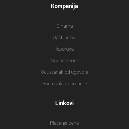
Kompanija
O nama
Opšti uslovi
Isporuka
Saobraznost
Odustanak od ugovora
Postupak reklamacije
Linkovi
Plaćanje cene