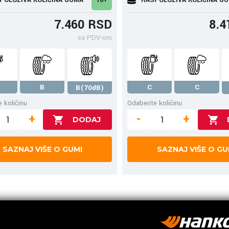
7.460 RSD
8.4
sa PDV-om
B
C
C
B(70dB)
 količinu
Odaberite količinu
+
-
+
SAZNAJ VIŠE O GUMI
SAZNAJ VIŠE O GU