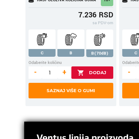
7.236 RSD
sa PDV-om
C
B
C
B(70dB)
Odaberite količinu
Odaberite
-
+
-
SAZNAJ VIŠE O GUMI