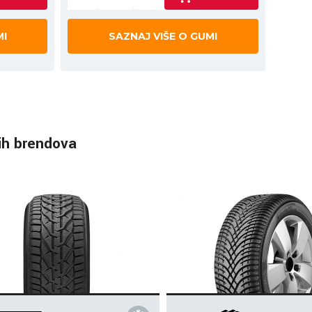
MI
SAZNAJ VIŠE O GUMI
ih brendova