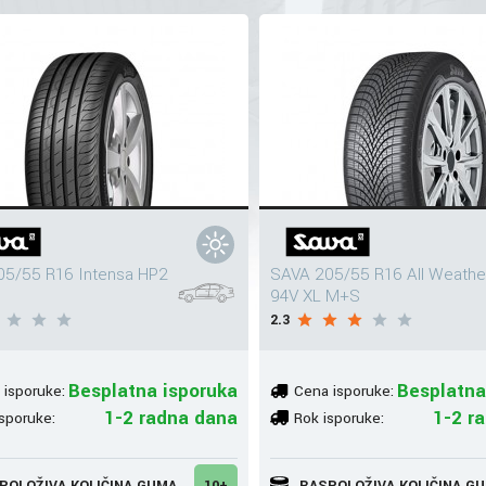
05/55 R16 Intensa HP2
SAVA 205/55 R16 All Weathe
94V XL M+S
2.3
Besplatna isporuka
Besplatna
 isporuke:
Cena isporuke:
1-2 radna dana
1-2 r
sporuke:
Rok isporuke:
POLOŽIVA KOLIČINA GUMA
10+
RASPOLOŽIVA KOLIČINA G