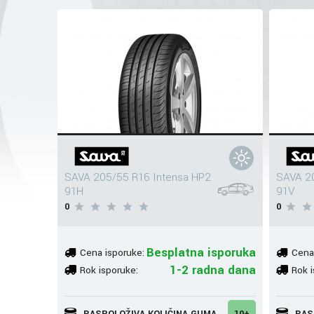
SAVA 205/55 R16 Intensa HP2
SAVA 2
91H
91V
0
0
Besplatna isporuka
Cena isporuke:
Cena
1-2 radna dana
Rok isporuke:
Rok i
RASPOLOŽIVA KOLIČINA GUMA
10+
RAS