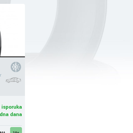
r
 isporuka
adna dana
UMA
10+