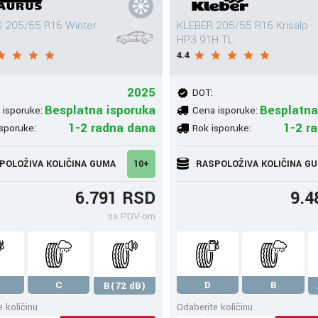
 205/55 R16 Winter
KLEBER 205/55 R16 Krisalp
HP3 91H TL
4.4
2025
DOT:
Besplatna isporuka
Besplatna
 isporuke:
Cena isporuke:
1-2 radna dana
1-2 r
sporuke:
Rok isporuke:
POLOŽIVA KOLIČINA GUMA
10+
RASPOLOŽIVA KOLIČINA G
6.791 RSD
9.4
sa PDV-om
C
D
B
B(72 dB)
 količinu
Odaberite količinu