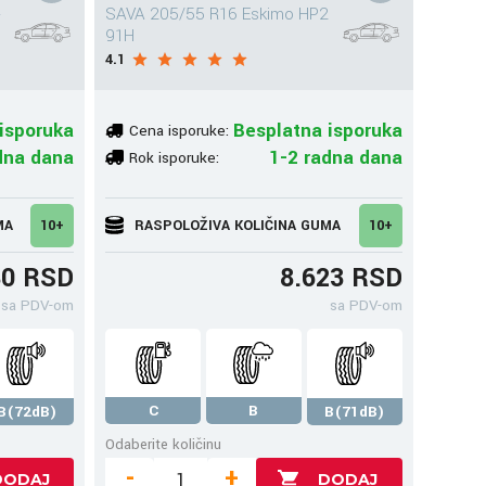
+
SAVA 205/55 R16 Eskimo HP2
91H
4.1
isporuka
Besplatna isporuka
Cena isporuke:
dna dana
1-2 radna dana
Rok isporuke:
MA
10+
RASPOLOŽIVA KOLIČINA GUMA
10+
80 RSD
8.623 RSD
sa PDV-om
sa PDV-om
C
B
B(72dB)
B(71dB)
Odaberite količinu
-
+