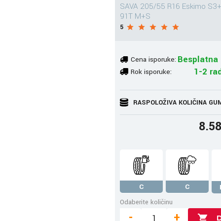
SAVA 205/55 R16 Eskimo S3
91T M+S
5
Besplatna 
Cena isporuke:
1-2 ra
Rok isporuke:
RASPOLOŽIVA KOLIČINA GU
8.5
C
C
Odaberite količinu
-
+