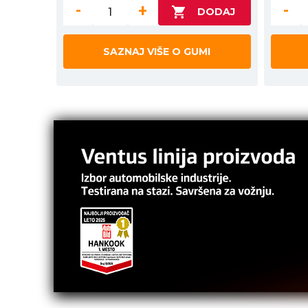
-
+
-
SAZNAJ VIŠE O GUMI