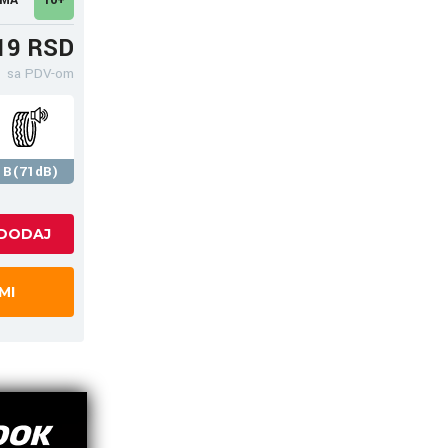
19 RSD
sa PDV-om
B(71dB)
MI