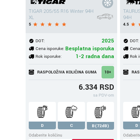
TIGAR 205/55 R16 Winter 94H
TAURUS
XL
94H
5
4.5
2025
DOT:
DOT:
Besplatna isporuka
Cena isporuke:
Cena
1-2 radna dana
Rok isporuke:
Rok i
RASPOLOŽIVA KOLIČINA GUMA
10+
RAS
6.334 RSD
sa PDV-om
D
C
D
B(72dB)
Odaberite količinu
Odaberite