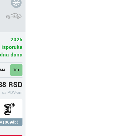
2025
 isporuka
adna dana
UMA
10+
88 RSD
sa PDV-om
A(069db)