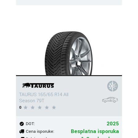
TAURUS 165/65 R14 All
Season 79T
0
2025
DOT:
Besplatna isporuka
Cena isporuke: