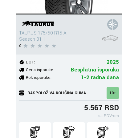
TAURUS 175/60 R15 All
Season 81H
0
2025
DOT:
Besplatna isporuka
Cena isporuke:
1-2 radna dana
Rok isporuke:
RASPOLOŽIVA KOLIČINA GUMA
10+
5.567 RSD
sa PDV-om