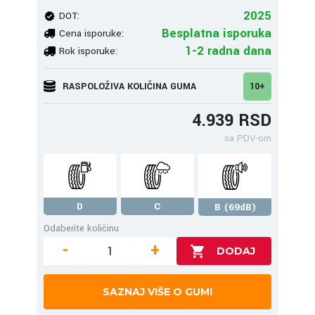
2025
DOT:
Besplatna isporuka
Cena isporuke:
1-2 radna dana
Rok isporuke:
RASPOLOŽIVA KOLIČINA GUMA
10+
4.939 RSD
sa PDV-om
D
C
B (69dB)
Odaberite količinu
-
+
SAZNAJ VIŠE O GUMI