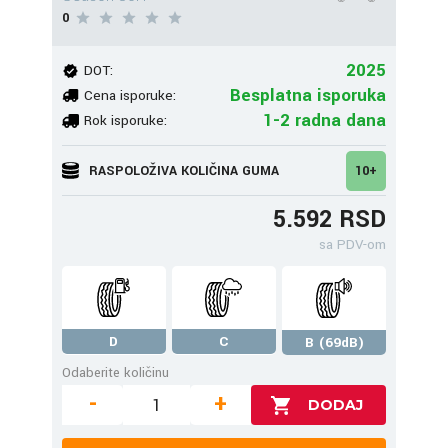
0
2025
DOT:
Besplatna isporuka
Cena isporuke:
1-2 radna dana
Rok isporuke:
RASPOLOŽIVA KOLIČINA GUMA
10+
5.592 RSD
sa PDV-om
D
C
B (69dB)
Odaberite količinu
-
+