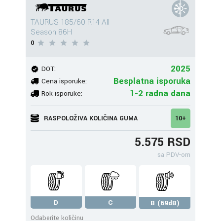
TAURUS 185/60 R14 All
Season 86H
0
2025
DOT:
Besplatna isporuka
Cena isporuke:
1-2 radna dana
Rok isporuke:
RASPOLOŽIVA KOLIČINA GUMA
10+
5.575 RSD
sa PDV-om
D
C
B (69dB)
Odaberite količinu