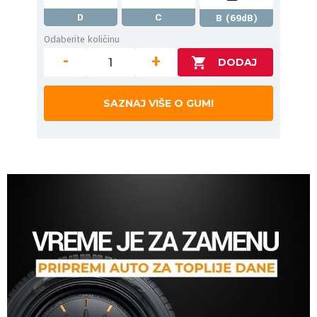
D
C
B (69dB)
Odaberite količinu
-
+
SAZNAJ VIŠE O GUMI