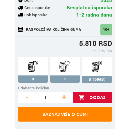
2025
DOT:
Besplatna isporuka
Cena isporuke:
1-2 radna dana
Rok isporuke:
RASPOLOŽIVA KOLIČINA GUMA
10+
5.810 RSD
sa PDV-om
D
C
B (69dB)
Odaberite količinu
-
+
SAZNAJ VIŠE O GUMI