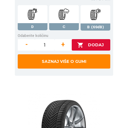
D
C
B (69dB)
Odaberite količinu
-
+
SAZNAJ VIŠE O GUMI