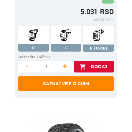
5.031 RSD
sa PDV-om
D
C
B (69dB)
Odaberite količinu
-
+
SAZNAJ VIŠE O GUMI