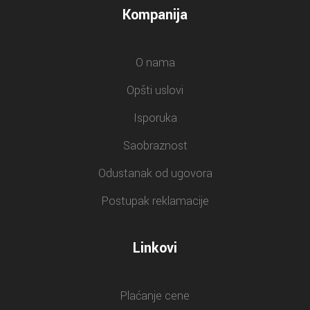
Kompanija
O nama
Opšti uslovi
Isporuka
Saobraznost
Odustanak od ugovora
Postupak reklamacije
Linkovi
Plaćanje cene