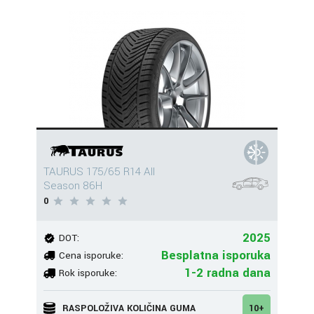
TAURUS 175/65 R14 All
Season 86H
0
2025
DOT:
Besplatna isporuka
Cena isporuke:
1-2 radna dana
Rok isporuke:
RASPOLOŽIVA KOLIČINA GUMA
10+