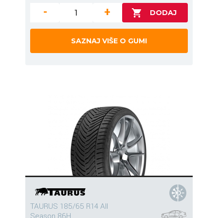
-
+
SAZNAJ VIŠE O GUMI
TAURUS 185/65 R14 All
Season 86H