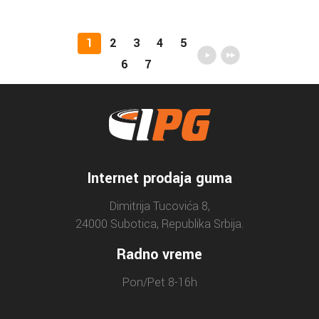
1
2
3
4
5
6
7
Internet prodaja guma
Dimitrija Tucovića 8,
24000 Subotica, Republika Srbija.
Radno vreme
Pon/Pet 8-16h