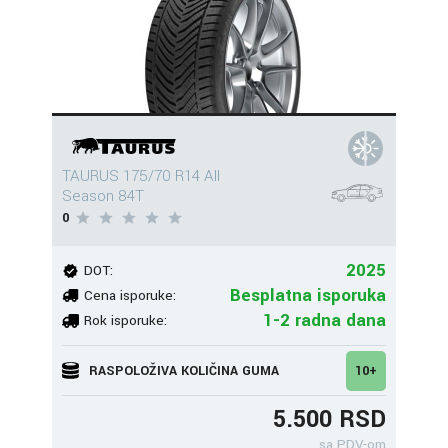
TAURUS 175/70 R14 All
Season 84T
0
2025
DOT:
Besplatna isporuka
Cena isporuke:
1-2 radna dana
Rok isporuke:
RASPOLOŽIVA KOLIČINA GUMA
10+
5.500 RSD
sa PDV-om