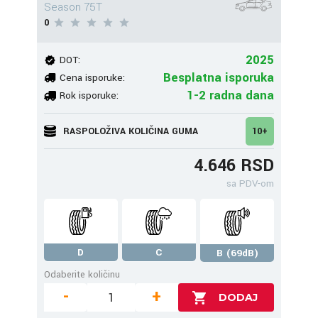
Season 75T
0
2025
DOT:
Besplatna isporuka
Cena isporuke:
1-2 radna dana
Rok isporuke:
RASPOLOŽIVA KOLIČINA GUMA
10+
4.646 RSD
sa PDV-om
D
C
B (69dB)
Odaberite količinu
-
+