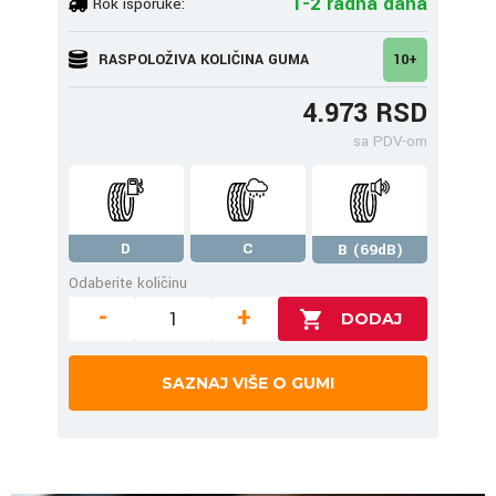
1-2 radna dana
Rok isporuke:
RASPOLOŽIVA KOLIČINA GUMA
10+
4.973 RSD
sa PDV-om
D
C
B (69dB)
Odaberite količinu
-
+
SAZNAJ VIŠE O GUMI