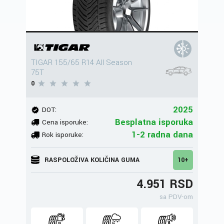
TIGAR 155/65 R14 All Season
75T
0
2025
DOT:
Besplatna isporuka
Cena isporuke:
1-2 radna dana
Rok isporuke:
RASPOLOŽIVA KOLIČINA GUMA
10+
4.951 RSD
sa PDV-om