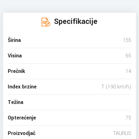
Specifikacije
Širina
155
Visina
65
Prečnik
14
Index brzine
T (190 km/h)
Težina
Opterećenje
75
Proizvodjač
TAURUS