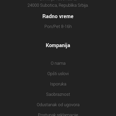
24000 Subotica, Republika Srbija.
Radno vreme
Pon/Pet 8-16h
Kompanija
O nama
Opšti uslovi
Isporuka
Saobraznost
Odustanak od ugovora
Postupak reklamacije