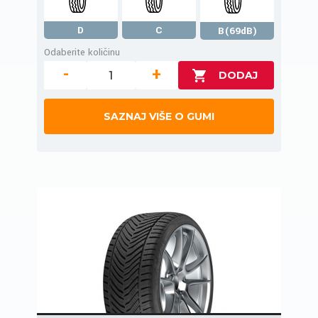
D
C
B(69dB)
Odaberite količinu
-
+
SAZNAJ VIŠE O GUMI