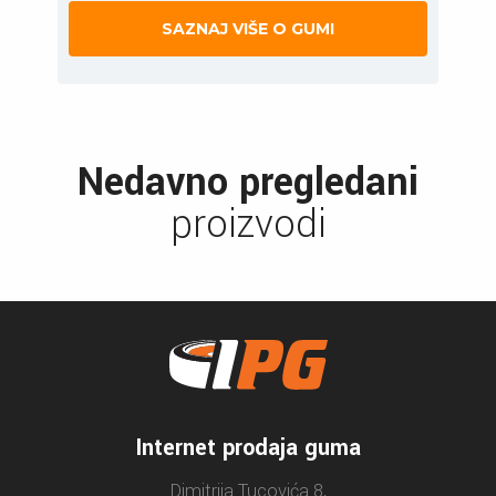
SAZNAJ VIŠE O GUMI
Nedavno pregledani
proizvodi
Internet prodaja guma
Dimitrija Tucovića 8,