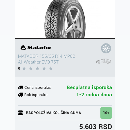
MATADOR 155/65 R14 MP62
All Weather EVO 75T
0
Besplatna isporuka
Cena isporuke:
1-2 radna dana
Rok isporuke:
RASPOLOŽIVA KOLIČINA GUMA
10+
5.603 RSD