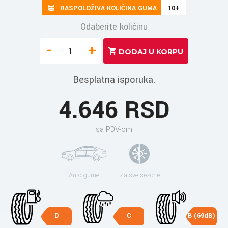
RASPOLOŽIVA KOLIČINA GUMA
10+
Odaberite količinu
-
+
Besplatna isporuka.
4.646 RSD
sa PDV-om
Auto gume
Za sve sezone
D
C
B (69dB)