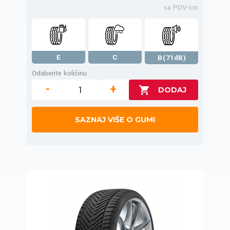
sa PDV-om
E
C
B(71dB)
Odaberite količinu
-
+
SAZNAJ VIŠE O GUMI