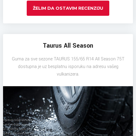
ŽELIM DA OSTAVIM RECENZIJU
Taurus All Season
Guma za sve sezone TAURUS 155/65 R14 All Season 75T
dostupna je uz besplatnu isporuku na adresu vašeg
vulkanizera.