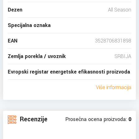
Dezen
All Season
Specijalna oznaka
EAN
3528706831898
Zemlja porekla / uvoznik
SRBIJA
Evropski registar energetske efikasnosti proizvoda
Više informacija
Recenzije
Prosečna ocena proizvoda:
0