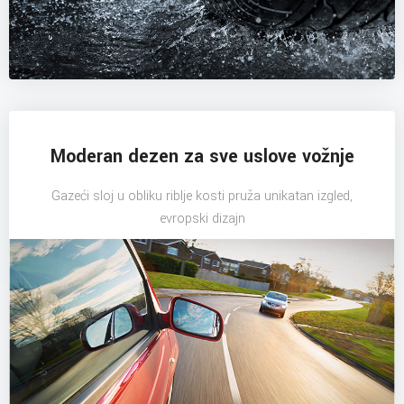
Moderan dezen za sve uslove vožnje
Gazeći sloj u obliku riblje kosti pruža unikatan izgled,
evropski dizajn