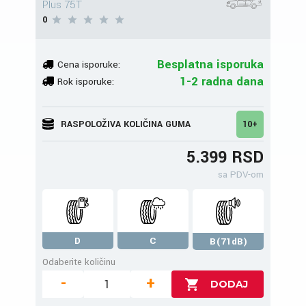
Plus 75T
0
Besplatna isporuka
Cena isporuke:
1-2 radna dana
Rok isporuke:
RASPOLOŽIVA KOLIČINA GUMA
10+
5.399 RSD
sa PDV-om
D
C
B(71dB)
Odaberite količinu
-
+