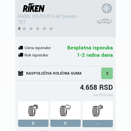
RIKEN 155/65 R14 All Season
75T
0
Besplatna isporuka
Cena isporuke:
1-2 radna dana
Rok isporuke:
RASPOLOŽIVA KOLIČINA GUMA
2
4.658 RSD
sa PDV-om
E
C
-