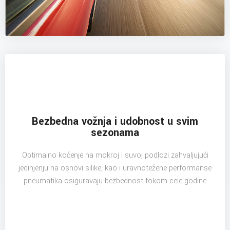
Bezbedna vožnja i udobnost u svim
sezonama
Optimalno kočenje na mokroj i suvoj podlozi zahvaljujući
jedinjenju na osnovi silike, kao i uravnotežene performanse
pneumatika osiguravaju bezbednost tokom cele godine