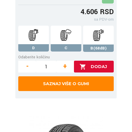
4.606 RSD
sa PDV-om
D
C
B(68dB)
Odaberite količinu
-
+
SAZNAJ VIŠE O GUMI