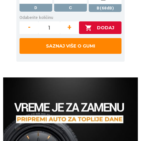
D
C
B(68dB)
Odaberite količinu
-
+
SAZNAJ VIŠE O GUMI