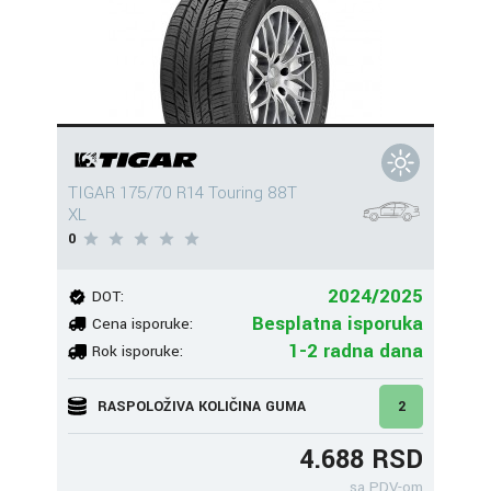
TIGAR 175/70 R14 Touring 88T
XL
0
2024/2025
DOT:
Besplatna isporuka
Cena isporuke:
1-2 radna dana
Rok isporuke:
RASPOLOŽIVA KOLIČINA GUMA
2
4.688 RSD
sa PDV-om