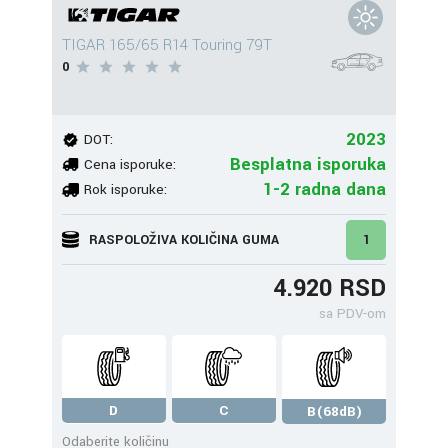
TIGAR 165/65 R14 Touring 79T
0
2023
DOT:
Besplatna isporuka
Cena isporuke:
1-2 radna dana
Rok isporuke:
RASPOLOŽIVA KOLIČINA GUMA
1
4.920 RSD
sa PDV-om
D
C
B(68dB)
Odaberite količinu