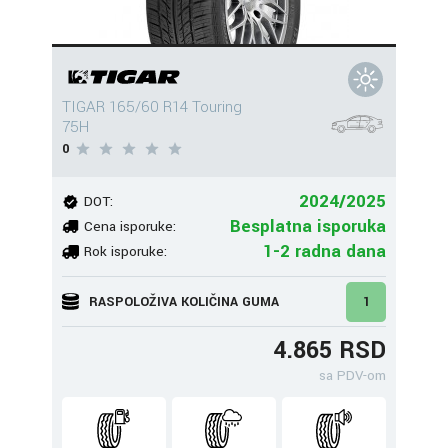
TIGAR 165/60 R14 Touring
75H
0
2024/2025
DOT:
Besplatna isporuka
Cena isporuke:
1-2 radna dana
Rok isporuke:
RASPOLOŽIVA KOLIČINA GUMA
1
4.865 RSD
sa PDV-om