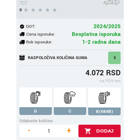
70T
0
2024/2025
DOT:
Besplatna isporuka
Cena isporuke:
1-2 radna dana
Rok isporuke:
RASPOLOŽIVA KOLIČINA GUMA
3
4.072 RSD
sa PDV-om
D
C
B(68dB)
Odaberite količinu
-
+