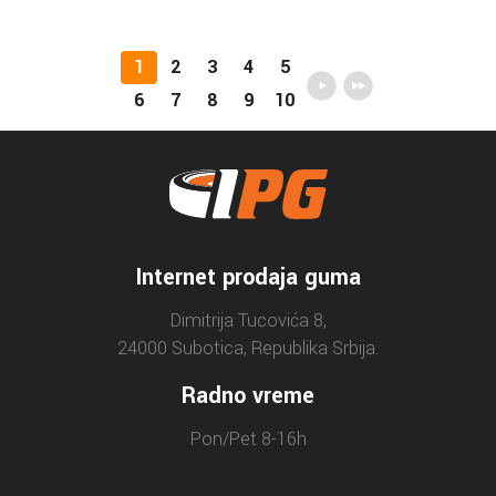
1
2
3
4
5
6
7
8
9
10
Internet prodaja guma
Dimitrija Tucovića 8,
24000 Subotica, Republika Srbija.
Radno vreme
Pon/Pet 8-16h