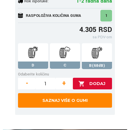
1-2 radna dana
Rok isporuke:
RASPOLOŽIVA KOLIČINA GUMA
1
4.305 RSD
sa PDV-om
D
C
B(68dB)
Odaberite količinu
-
+
SAZNAJ VIŠE O GUMI