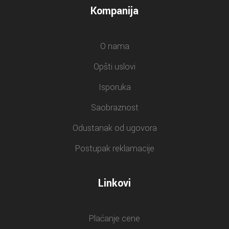
Kompanija
O nama
Opšti uslovi
Isporuka
Saobraznost
Odustanak od ugovora
Postupak reklamacije
Linkovi
Plaćanje cene