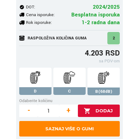
2024/2025
DOT:
Besplatna isporuka
Cena isporuke:
1-2 radna dana
Rok isporuke:
RASPOLOŽIVA KOLIČINA GUMA
2
4.203 RSD
sa PDV-om
D
C
B(68dB)
Odaberite količinu
-
+
SAZNAJ VIŠE O GUMI