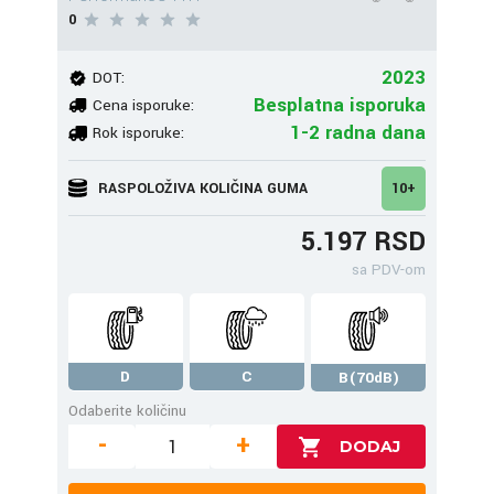
0
2023
DOT:
Besplatna isporuka
Cena isporuke:
1-2 radna dana
Rok isporuke:
RASPOLOŽIVA KOLIČINA GUMA
10+
5.197 RSD
sa PDV-om
D
C
B(70dB)
Odaberite količinu
-
+