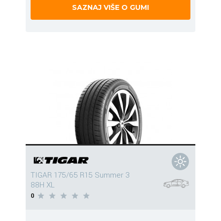
SAZNAJ VIŠE O GUMI
TIGAR 175/65 R15 Summer 3
88H XL
0