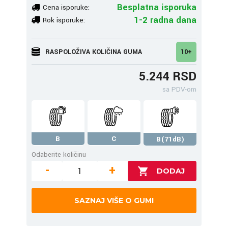
Besplatna isporuka
Cena isporuke:
1-2 radna dana
Rok isporuke:
RASPOLOŽIVA KOLIČINA GUMA
10+
5.244 RSD
sa PDV-om
B
C
B(71dB)
Odaberite količinu
-
+
SAZNAJ VIŠE O GUMI