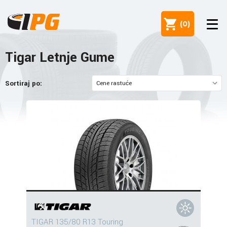
(
0
)
Tigar Letnje Gume
Sortiraj po:
TIGAR 135/80 R13 Touring