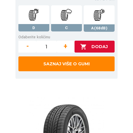
D
C
A(68dB)
Odaberite količinu
-
+
SAZNAJ VIŠE O GUMI