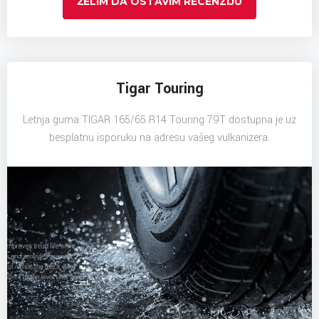
ŽELIM DA OSTAVIM RECENZIJU
Tigar Touring
Letnja guma TIGAR 165/65 R14 Touring 79T dostupna je uz
besplatnu isporuku na adresu vašeg vulkanizera.