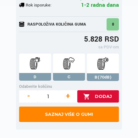
1-2 radna dana
Rok isporuke:
RASPOLOŽIVA KOLIČINA GUMA
8
5.828 RSD
sa PDV-om
D
C
B(70dB)
Odaberite količinu
-
+
SAZNAJ VIŠE O GUMI