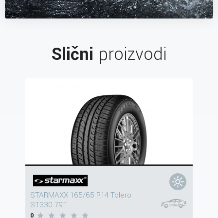
Slični
proizvodi
STARMAXX 165/65 R14 Tolero
ST330 79T
0