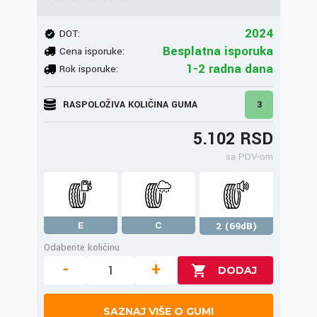
2024
DOT:
Besplatna isporuka
Cena isporuke:
1-2 radna dana
Rok isporuke:
RASPOLOŽIVA KOLIČINA GUMA
3
5.102 RSD
sa PDV-om
E
C
2 (69dB)
Odaberite količinu
-
+
SAZNAJ VIŠE O GUMI