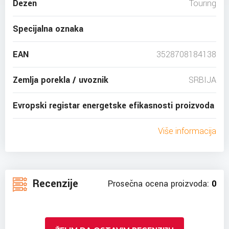
Dezen
Touring
Specijalna oznaka
EAN
3528708184138
Zemlja porekla / uvoznik
SRBIJA
Evropski registar energetske efikasnosti proizvoda
Više informacija
Recenzije
Prosečna ocena proizvoda:
0