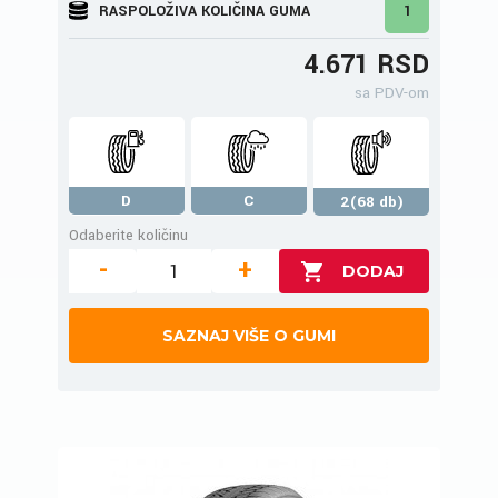
RASPOLOŽIVA KOLIČINA GUMA
1
4.671 RSD
sa PDV-om
D
C
2(68 db)
Odaberite količinu
-
+
SAZNAJ VIŠE O GUMI