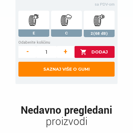
sa PDV-om
E
C
2(68 dB)
Odaberite količinu
-
+
SAZNAJ VIŠE O GUMI
Nedavno pregledani
proizvodi