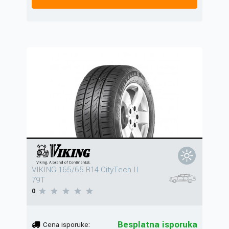
VIKING 165/65 R14 CityTech II
79T
0
Besplatna isporuka
Cena isporuke: