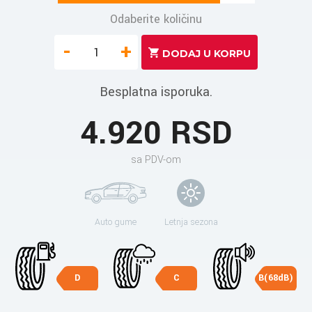
Odaberite količinu
-
+
Besplatna isporuka.
4.920 RSD
sa PDV-om
Auto gume
Letnja sezona
D
C
B(68dB)