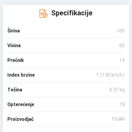
Specifikacije
Širina
165
Visina
65
Prečnik
14
Index brzine
T (190 km/h)
Težina
6.37 kg
Opterećenje
79
Proizvodjač
TIGAR