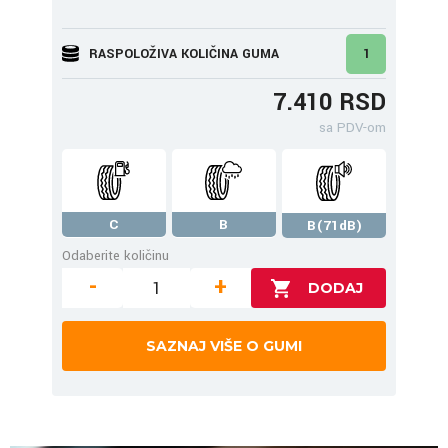
RASPOLOŽIVA KOLIČINA GUMA
1
7.410 RSD
sa PDV-om
C
B
B(71dB)
Odaberite količinu
-
+
SAZNAJ VIŠE O GUMI