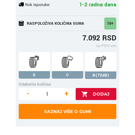
1-2 radna dana
Rok isporuke:
RASPOLOŽIVA KOLIČINA GUMA
10+
7.092 RSD
sa PDV-om
D
C
B(72dB)
Odaberite količinu
-
+
SAZNAJ VIŠE O GUMI