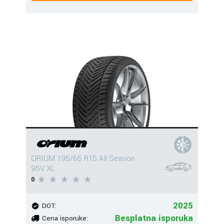
ORIUM 195/65 R15 All Season
95V XL
0
2025
DOT:
Besplatna isporuka
Cena isporuke: