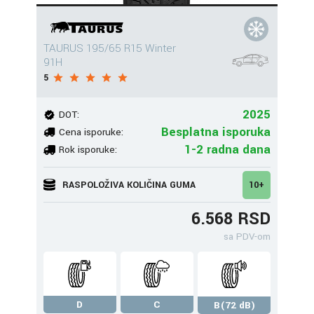
TAURUS 195/65 R15 Winter
91H
5
2025
DOT:
Besplatna isporuka
Cena isporuke:
1-2 radna dana
Rok isporuke:
RASPOLOŽIVA KOLIČINA GUMA
10+
6.568 RSD
sa PDV-om
D
C
B(72 dB)