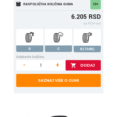
RASPOLOŽIVA KOLIČINA GUMA
10+
6.205 RSD
sa PDV-om
D
C
B(72dB)
Odaberite količinu
-
+
SAZNAJ VIŠE O GUMI