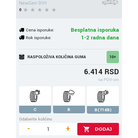
NewGen 91H
0
Besplatna isporuka
Cena isporuke:
1-2 radna dana
Rok isporuke:
RASPOLOŽIVA KOLIČINA GUMA
10+
6.414 RSD
sa PDV-om
C
B
B(71dB)
Odaberite količinu
-
+