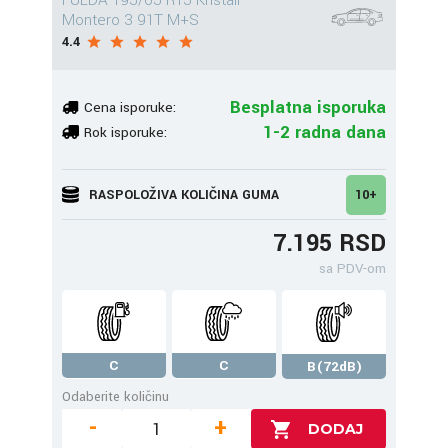
FULDA 195/65 R15 Kristall
Montero 3 91T M+S
4.4
Besplatna isporuka
Cena isporuke:
1-2 radna dana
Rok isporuke:
RASPOLOŽIVA KOLIČINA GUMA
10+
7.195 RSD
sa PDV-om
C
C
B(72dB)
Odaberite količinu
-
+