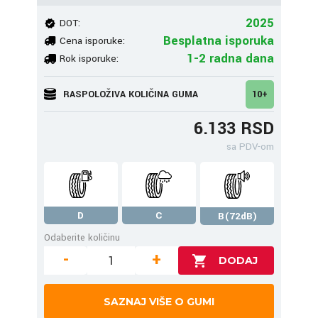
2025
DOT:
Besplatna isporuka
Cena isporuke:
1-2 radna dana
Rok isporuke:
RASPOLOŽIVA KOLIČINA GUMA
10+
6.133 RSD
sa PDV-om
D
C
B(72dB)
Odaberite količinu
-
+
SAZNAJ VIŠE O GUMI