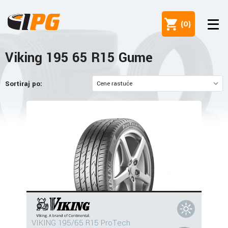
(
0
)
Viking 195 65 R15 Gume
Sortiraj po:
VIKING 195/65 R15 ProTech