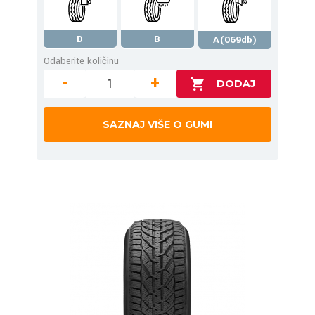
D
B
A(069db)
Odaberite količinu
-
+
SAZNAJ VIŠE O GUMI