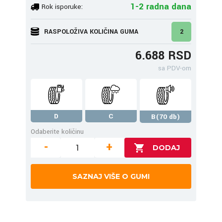
1-2 radna dana
Rok isporuke:
RASPOLOŽIVA KOLIČINA GUMA
2
6.688 RSD
sa PDV-om
D
C
B(70 db)
Odaberite količinu
-
+
SAZNAJ VIŠE O GUMI