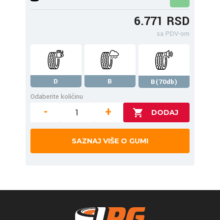
6.771 RSD
sa PDV-om
D
B
B(70db)
Odaberite količinu
-
+
SAZNAJ VIŠE O GUMI