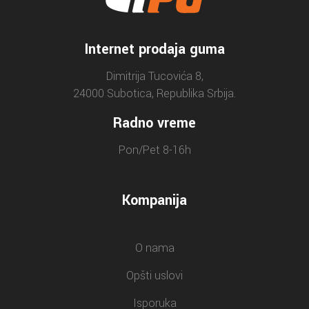
Internet prodaja guma
Dimitrija Tucovića 8,
24000 Subotica, Republika Srbija.
Radno vreme
Pon/Pet 8-16h
Kompanija
O nama
Opšti uslovi
Isporuka