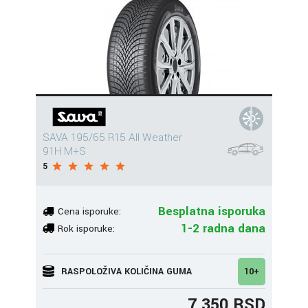
SAVA 195/65 R15 All Weather
91H M+S
5
Besplatna isporuka
Cena isporuke:
1-2 radna dana
Rok isporuke:
RASPOLOŽIVA KOLIČINA GUMA
10+
7.350 RSD