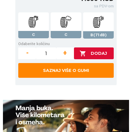
sa PDV-om
C
C
B(71dB)
Odaberite količinu
-
+
SAZNAJ VIŠE O GUMI