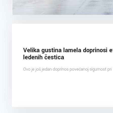
Velika gustina lamela doprinosi e
ledenih čestica
Ovo je još jedan doprinos povećanoj sigurnost pri