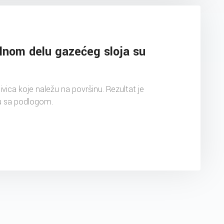
alnom delu gazećeg sloja su
vica koje naležu na površinu. Rezultat je
u sa podlogom.