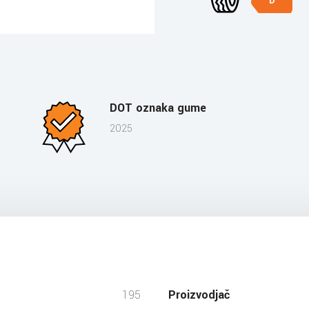
D
DOT oznaka gume
2025
195
Proizvodjač