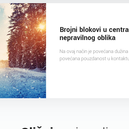
Brojni blokovi u centr
nepravilnog oblika
Na ovaj način je povećana dužina i
povećana pouzdanost u kontakt