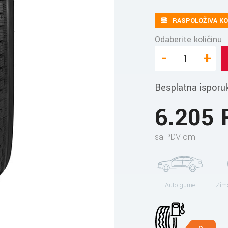
RASPOLOŽIVA KO
Odaberite količinu
-
+
Besplatna isporu
6.205
sa PDV-om
Auto gume
Zim