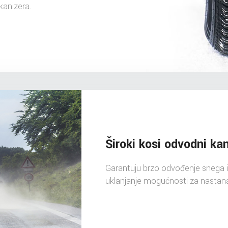
kanizera.
Široki kosi odvodni kan
Garantuju brzo odvođenje snega i v
uklanjanje mogućnosti za nastan