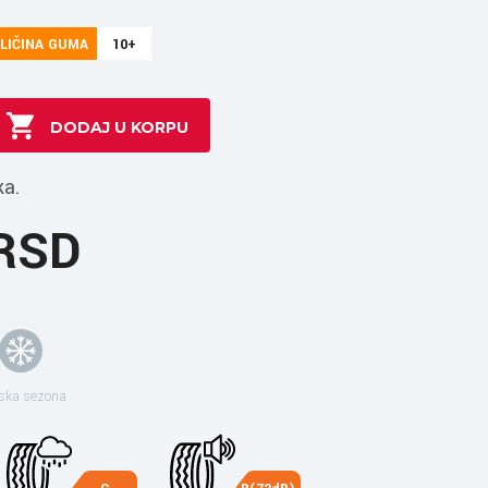
LIČINA GUMA
10+
ka.
 RSD
ska sezona