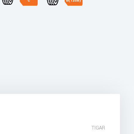
C
B(72dB)
TIGAR