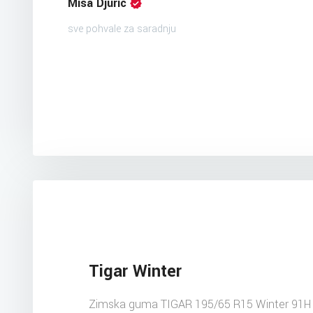
Misa Djuric
sve pohvale za saradnju
Tigar Winter
Zimska guma TIGAR 195/65 R15 Winter 91H