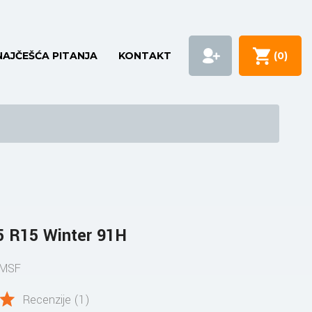
NAJČEŠĆA PITANJA
KONTAKT
(
0
)
5 R15 Winter 91H
PMSF
Recenzije (1)