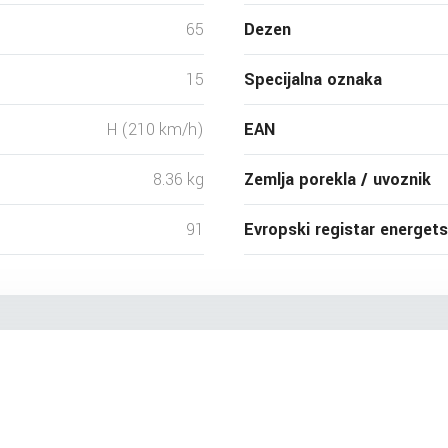
65
Dezen
15
Specijalna oznaka
H (210 km/h)
EAN
8.36 kg
Zemlja porekla / uvoznik
91
Evropski registar energet