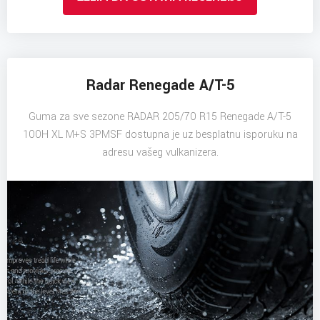
Radar Renegade A/T-5
Guma za sve sezone RADAR 205/70 R15 Renegade A/T-5
100H XL M+S 3PMSF dostupna je uz besplatnu isporuku na
adresu vašeg vulkanizera.