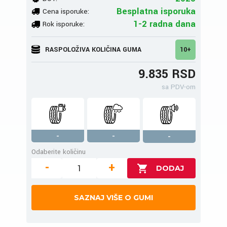
Besplatna isporuka
Cena isporuke:
1-2 radna dana
Rok isporuke:
RASPOLOŽIVA KOLIČINA GUMA
10+
9.835 RSD
sa PDV-om
-
-
-
Odaberite količinu
-
+
SAZNAJ VIŠE O GUMI