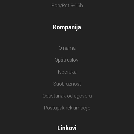
Pon/Pet 8-16h
Kompanija
O nama
Opšti uslovi
Isporuka
Saobraznost
Odustanak od ugovora
Postupak reklamacije
Linkovi