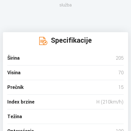
služba
Specifikacije
Širina
205
Visina
70
Prečnik
15
Index brzine
H (210km/h)
Težina