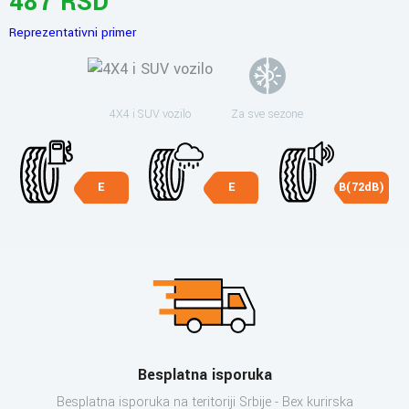
487 RSD
Reprezentativni primer
4X4 i SUV vozilo
Za sve sezone
E
E
B(72dB)
Besplatna isporuka
Besplatna isporuka na teritoriji Srbije - Bex kurirska