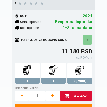
0
2024
DOT:
Besplatna isporuka
Cena isporuke:
1-2 radna dana
Rok isporuke:
RASPOLOŽIVA KOLIČINA GUMA
4
11.180 RSD
sa PDV-om
E
E
B(70dB)
Odaberite količinu
-
+