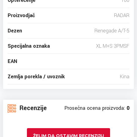
Opterećenje
100
Proizvodjač
RADAR
Dezen
Renegade A/T-5
Specijalna oznaka
XL M+S 3PMSF
EAN
Zemlja porekla / uvoznik
Kina
Recenzije
Prosečna ocena proizvoda:
0
ŽELIM DA OSTAVIM RECENZIJU