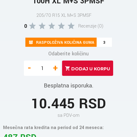
100H XL M+S 3PMSF
205/70 R15 XL M+S 3PMSF
0
Recenzije (0)
RASPOLOŽIVA KOLIČINA GUMA
3
Odaberite količinu
-
+
Besplatna isporuka.
10.445 RSD
sa PDV-om
Mesečna rata kredita na period od 24 meseca: