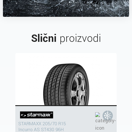
Slični
proizvodi
STARMAXX 205/70 R15
Incurro AS ST430 96H