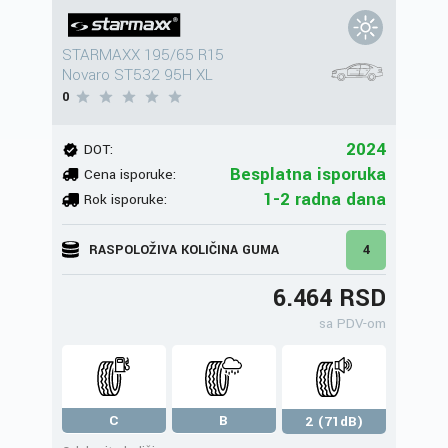
STARMAXX 195/65 R15
Novaro ST532 95H XL
0
2024
DOT:
Besplatna isporuka
Cena isporuke:
1-2 radna dana
Rok isporuke:
RASPOLOŽIVA KOLIČINA GUMA
4
6.464 RSD
sa PDV-om
C
B
2 (71dB)