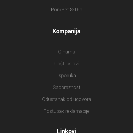
Pon/Pet 8-16h
Kompanija
O nama
Opšti uslovi
Isporuka
Saobraznost
Odustanak od ugovora
Postupak reklamacije
Linkovi