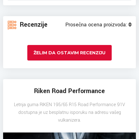
Recenzije
Prosečna ocena proizvoda:
0
ŽELIM DA OSTAVIM RECENZIJU
Riken Road Performance
Letnja guma RIKEN 195/65 R15 Road Performance 91V
dostupna je uz besplatnu isporuku na adresu vašeg
vulkanizera.