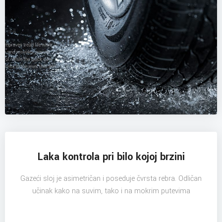
Laka kontrola pri bilo kojoj brzini
Gazeći sloj je asimetričan i poseduje čvrsta rebra. Odličan
učinak kako na suvim, tako i na mokrim putevima