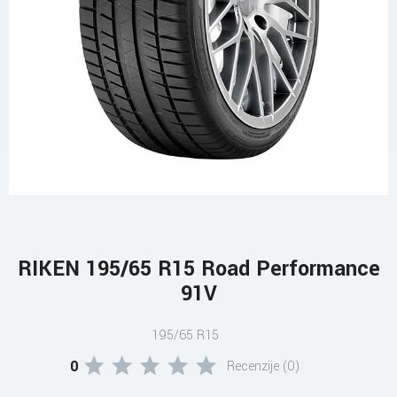
RIKEN 195/65 R15 Road Performance
91V
195/65 R15
0
Recenzije (0)