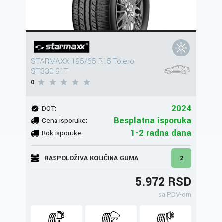
STARMAXX 195/65 R15 Tolero
ST330 91T
0
2024
DOT:
Besplatna isporuka
Cena isporuke:
1-2 radna dana
Rok isporuke:
RASPOLOŽIVA KOLIČINA GUMA
2
5.972 RSD
sa PDV-om