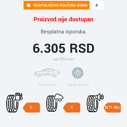
RASPOLOŽIVA KOLIČINA GUMA
0
Proizvod nije dostupan
Besplatna isporuka.
6.305 RSD
sa PDV-om
Auto gume
Letnja sezona
C
C
2(71 db)