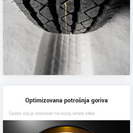
Optimizovana potrošnja goriva
Gazeći sloj je zasnovan na novoj smesi silike