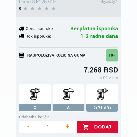
Prime 3 K125 91H
0
Besplatna isporuka
Cena isporuke:
1-2 radna dana
Rok isporuke:
RASPOLOŽIVA KOLIČINA GUMA
10+
7.268 RSD
sa PDV-om
C
A
2(71 dB)
Odaberite količinu
-
+