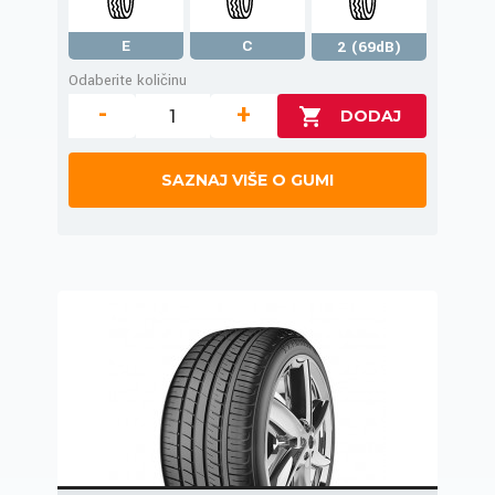
E
C
2 (69dB)
Odaberite količinu
-
+
SAZNAJ VIŠE O GUMI