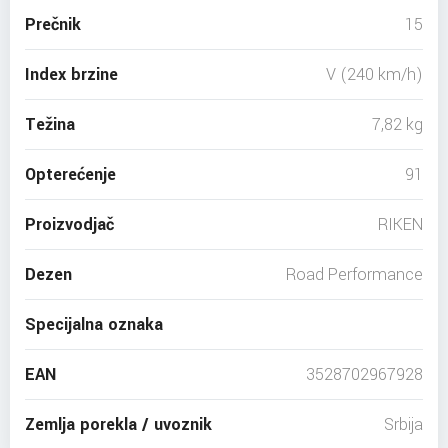
Prečnik
15
Index brzine
V (240 km/h)
Težina
7,82 kg
Opterećenje
91
Proizvodjač
RIKEN
Dezen
Road Performance
Specijalna oznaka
EAN
3528702967928
Zemlja porekla / uvoznik
Srbija