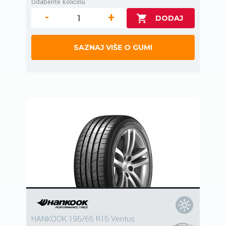
Odaberite količinu
-
+
SAZNAJ VIŠE O GUMI
HANKOOK 195/65 R15 Ventus