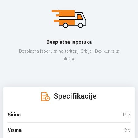
Besplatna isporuka
Besplatna isporuka na teritoriji Srbije - Bex kurirska
služba
Specifikacije
Širina
195
Visina
65