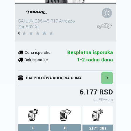
SAILUN 205/45 R17 Atrezzo
Zsr 88Y XL
0
Besplatna isporuka
Cena isporuke:
1-2 radna dana
Rok isporuke:
RASPOLOŽIVA KOLIČINA GUMA
7
6.177 RSD
sa PDV-om
E
B
2(71 dB)