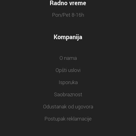
Radno vreme
Pon/Pet 8-16h
Kompanija
O nama
Opšti uslovi
Isporuka
Saobraznost
Odustanak od ugovora
Postupak reklamacije