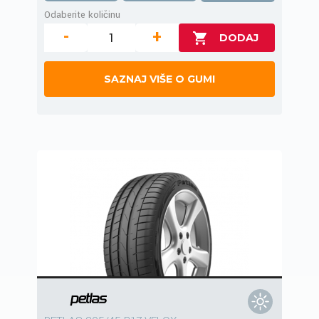
Odaberite količinu
-
+
SAZNAJ VIŠE O GUMI