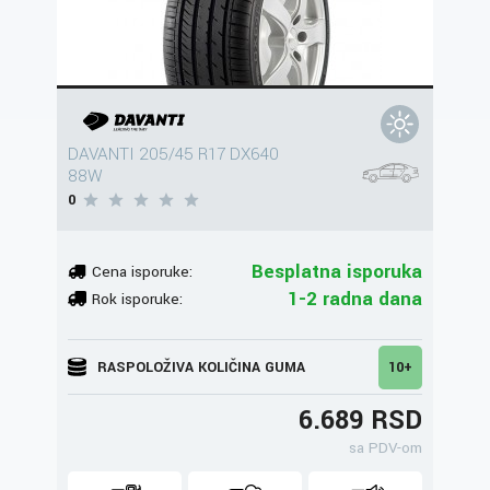
DAVANTI 205/45 R17 DX640
88W
0
Besplatna isporuka
Cena isporuke:
1-2 radna dana
Rok isporuke:
RASPOLOŽIVA KOLIČINA GUMA
10+
6.689 RSD
sa PDV-om