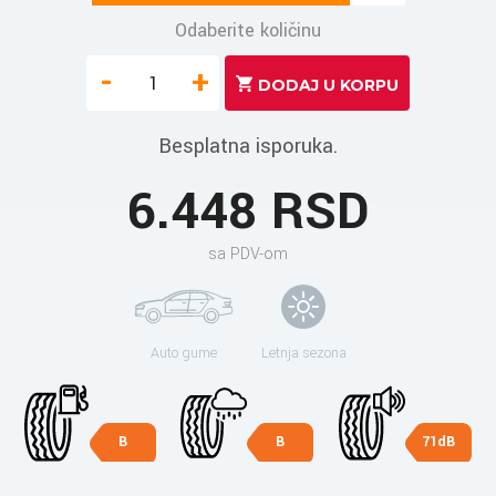
Odaberite količinu
-
+
Besplatna isporuka.
6.448 RSD
sa PDV-om
Auto gume
Letnja sezona
B
B
71dB