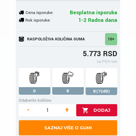
Besplatna isporuka
Cena isporuke:
1-2 Radna dana
Rok isporuke:
RASPOLOŽIVA KOLIČINA GUMA
10+
5.773 RSD
sa PDV-om
D
B
B(72dB)
Odaberite količinu
-
+
SAZNAJ VIŠE O GUMI