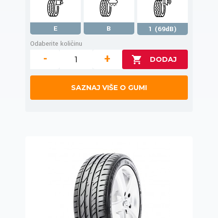
E
B
1 (69dB)
Odaberite količinu
-
+
SAZNAJ VIŠE O GUMI