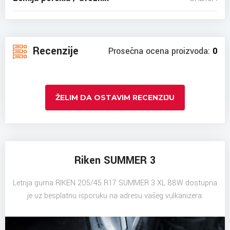
Recenzije
Prosečna ocena proizvoda:
0
ŽELIM DA OSTAVIM RECENZIJU
Riken SUMMER 3
Letnja guma RIKEN 205/45 R17 SUMMER 3 XL 88W dostupna
je uz besplatnu isporuku na adresu vašeg vulkanizera.