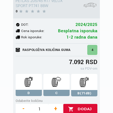
PETLAS 205/45 R17 VELOX
SPORT PT741 88W
0
2024/2025
DOT:
Besplatna isporuka
Cena isporuke:
1-2 radna dana
Rok isporuke:
RASPOLOŽIVA KOLIČINA GUMA
4
7.092 RSD
sa PDV-om
D
C
B(71dB)
Odaberite količinu
-
+