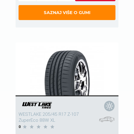
SAZNAJ VIŠE O GUMI
WESTLAKE 205/45 R17 Z-107
ZuperEco 88W XL
0