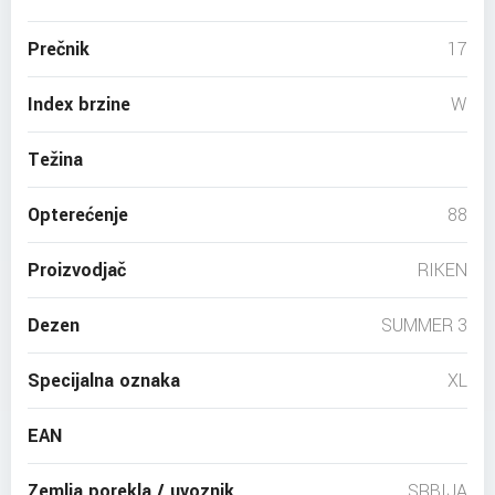
Prečnik
17
Index brzine
W
Težina
Opterećenje
88
Proizvodjač
RIKEN
Dezen
SUMMER 3
Specijalna oznaka
XL
EAN
Zemlja porekla / uvoznik
SRBIJA