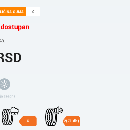
LIČINA GUMA
0
e dostupan
ka.
 RSD
ja sezona
C
2(71 db)