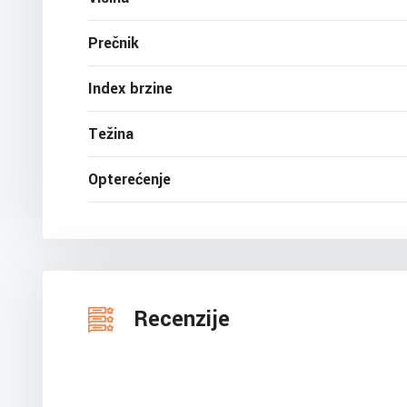
Prečnik
Index brzine
Težina
Opterećenje
Recenzije