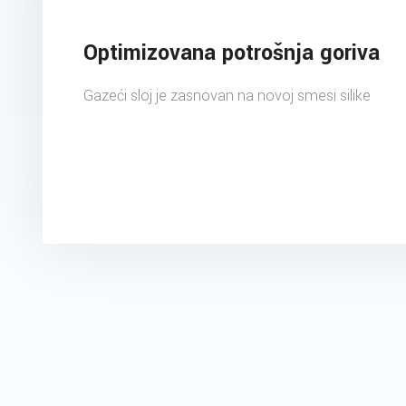
Optimizovana potrošnja goriva
Gazeći sloj je zasnovan na novoj smesi silike