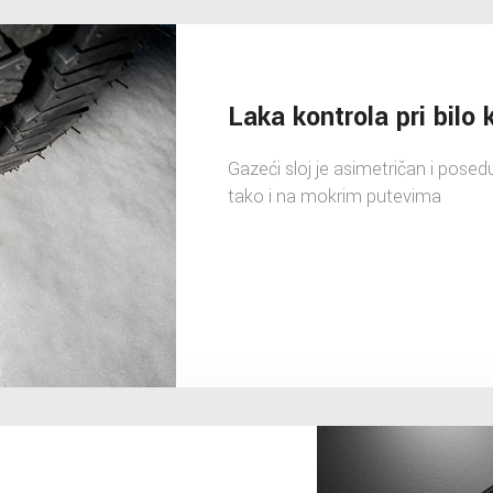
Laka kontrola pri bilo k
Gazeći sloj je asimetričan i posed
tako i na mokrim putevima