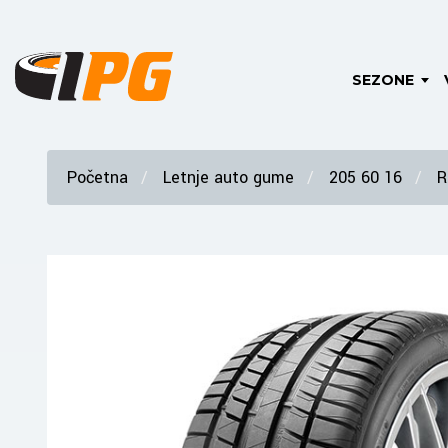
SEZONE
Početna
Letnje auto gume
205 60 16
R