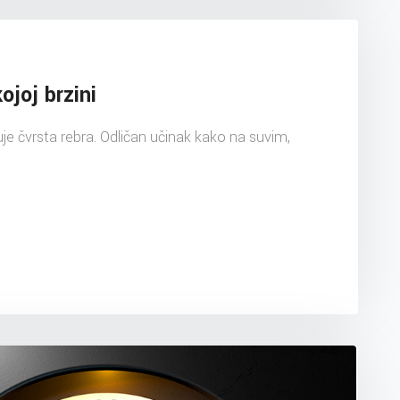
ojoj brzini
uje čvrsta rebra. Odličan učinak kako na suvim,