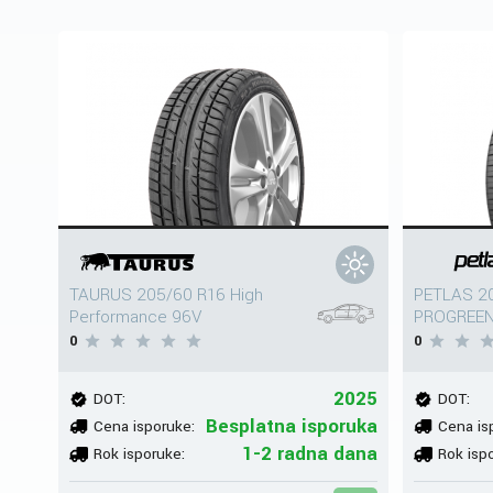
TAURUS 205/60 R16 High
PETLAS 2
Performance 96V
PROGREEN
0
0
2025
DOT:
DOT:
Besplatna isporuka
Cena isporuke:
Cena is
1-2 radna dana
Rok isporuke:
Rok isp