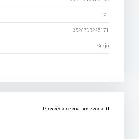
XL
3528703225171
Srbija
Prosečna ocena proizvoda:
0