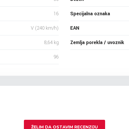
16
Specijalna oznaka
V (240 km/h)
EAN
8,64 kg
Zemlja porekla / uvoznik
96
ŽELIM DA OSTAVIM RECENZIJU