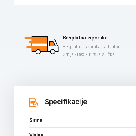
Besplatna isporuka
Besplatna isporuka na teritoriji
Srbije - Bex kurirska služba
Specifikacije
Širina
Visina