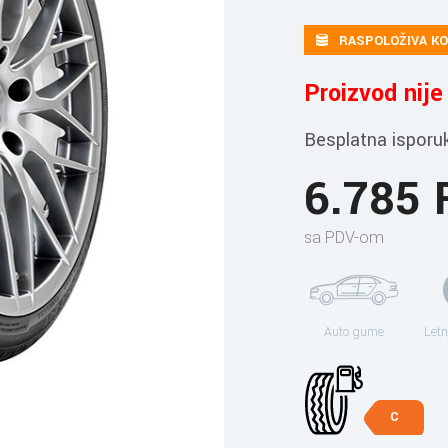
RASPOLOŽIVA KO
Proizvod nij
Besplatna isporu
6.785
sa PDV-om
Auto gume
Letn
C