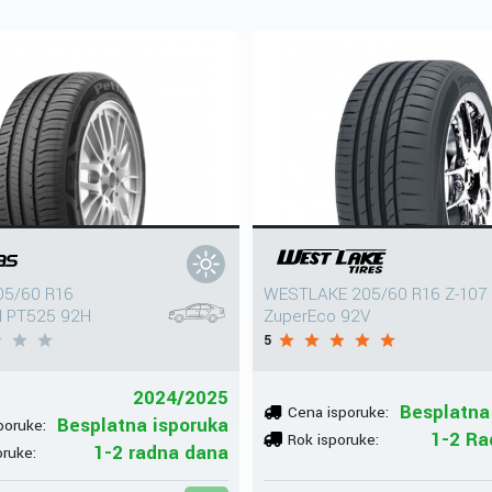
05/60 R16
WESTLAKE 205/60 R16 Z-107
 PT525 92H
ZuperEco 92V
5
2024/2025
Besplatna
Cena isporuke:
Besplatna isporuka
poruke:
1-2 Ra
Rok isporuke:
1-2 radna dana
oruke: