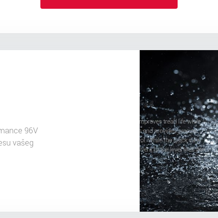
rmance 96V
resu vašeg