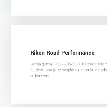
Riken Road Performance
Letnja guma RIKEN 205/60 R16 Road Perfo
XL dostupna je uz besplatnu isporuku na ad
vulkanizera.