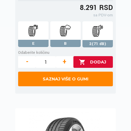
8.291 RSD
sa PDV-om
E
B
2(71 dB)
Odaberite količinu
-
+
SAZNAJ VIŠE O GUMI