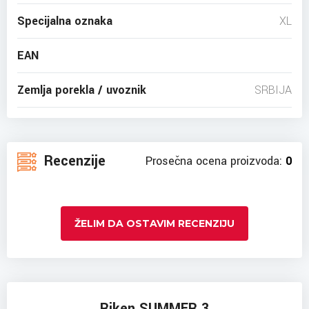
Specijalna oznaka
XL
EAN
Zemlja porekla / uvoznik
SRBIJA
Recenzije
Prosečna ocena proizvoda:
0
ŽELIM DA OSTAVIM RECENZIJU
Riken SUMMER 3