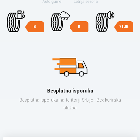
Auto gume
Letnja sezona
B
B
71dB
Besplatna isporuka
Besplatna isporuka na teritoriji Srbije - Bex kurirska
služba