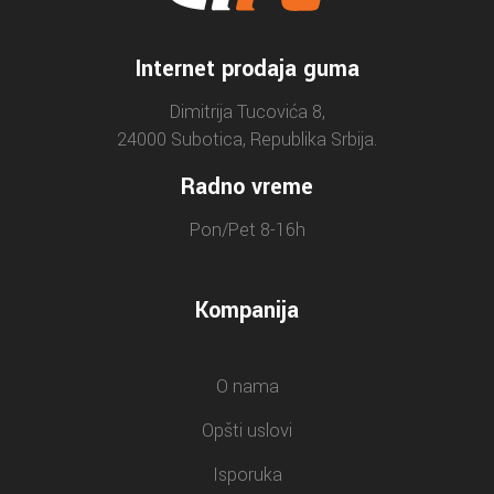
Internet prodaja guma
Dimitrija Tucovića 8,
24000 Subotica, Republika Srbija.
Radno vreme
Pon/Pet 8-16h
Kompanija
O nama
Opšti uslovi
Isporuka