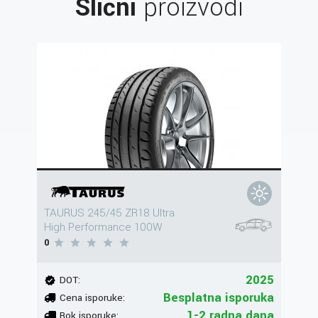
Slični
proizvodi
TAURUS 245/45 ZR18 Ultra
High Performance 100W
0
2025
DOT:
Besplatna isporuka
Cena isporuke:
1-2 radna dana
Rok isporuke: