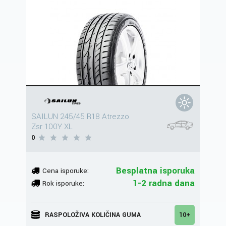
SAILUN 245/45 R18 Atrezzo
Zsr 100Y XL
0
Besplatna isporuka
Cena isporuke:
1-2 radna dana
Rok isporuke:
RASPOLOŽIVA KOLIČINA GUMA
10+