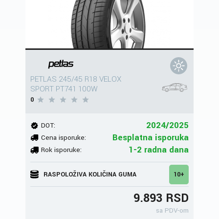
PETLAS 245/45 R18 VELOX
SPORT PT741 100W
0
2024/2025
DOT:
Besplatna isporuka
Cena isporuke:
1-2 radna dana
Rok isporuke:
RASPOLOŽIVA KOLIČINA GUMA
10+
9.893 RSD
sa PDV-om