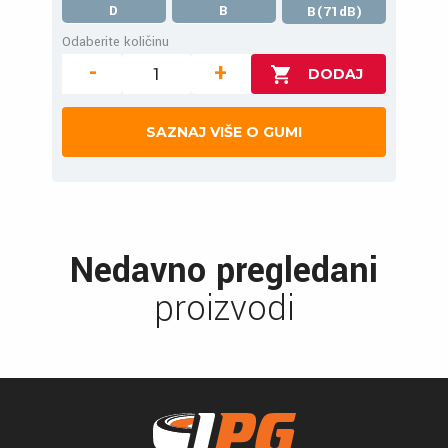
D
B
B(71dB)
Odaberite količinu
-
+
SAZNAJ VIŠE O GUMI
Nedavno pregledani
proizvodi