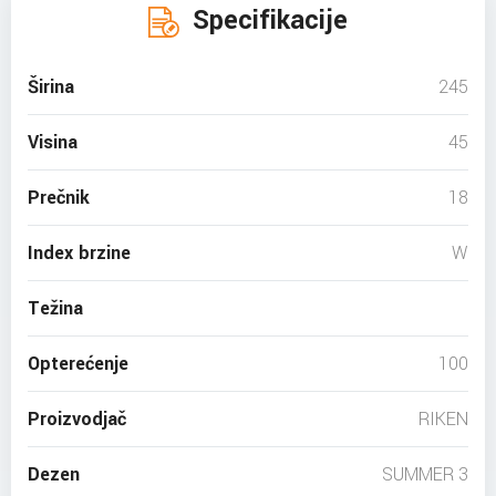
Specifikacije
Širina
245
Visina
45
Prečnik
18
Index brzine
W
Težina
Opterećenje
100
Proizvodjač
RIKEN
Dezen
SUMMER 3