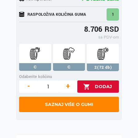
RASPOLOŽIVA KOLIČINA GUMA
1
8.706 RSD
sa PDV-om
C
C
2(72 db)
Odaberite količinu
-
+
SAZNAJ VIŠE O GUMI