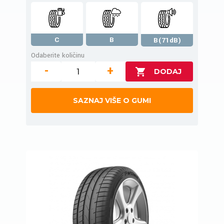
C
B
B(71dB)
Odaberite količinu
-
+
SAZNAJ VIŠE O GUMI