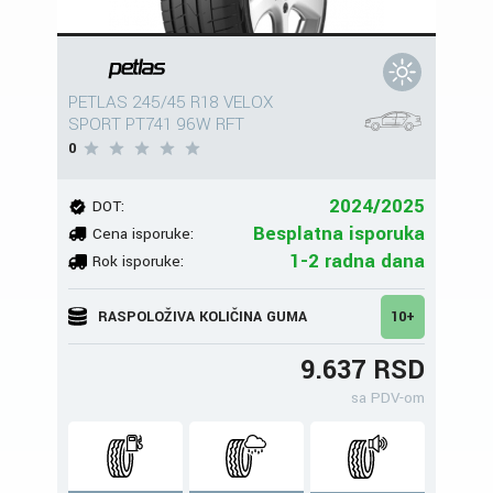
PETLAS 245/45 R18 VELOX
SPORT PT741 96W RFT
0
2024/2025
DOT:
Besplatna isporuka
Cena isporuke:
1-2 radna dana
Rok isporuke:
RASPOLOŽIVA KOLIČINA GUMA
10+
9.637 RSD
sa PDV-om