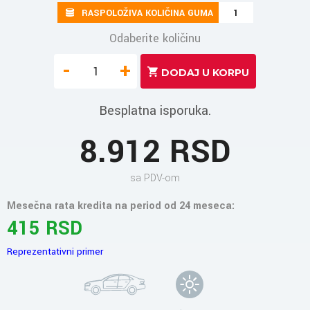
RASPOLOŽIVA KOLIČINA GUMA
1
Odaberite količinu
-
+
Besplatna isporuka.
8.912 RSD
sa PDV-om
Mesečna rata kredita na period od 24 meseca:
415 RSD
Reprezentativni primer