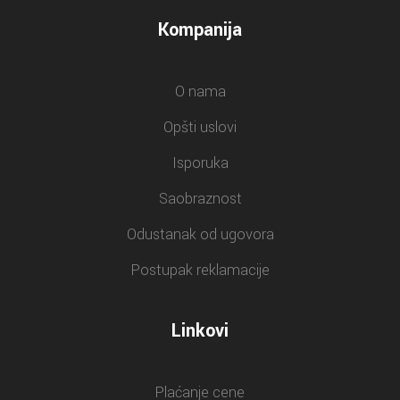
Kompanija
O nama
Opšti uslovi
Isporuka
Saobraznost
Odustanak od ugovora
Postupak reklamacije
Linkovi
Plaćanje cene