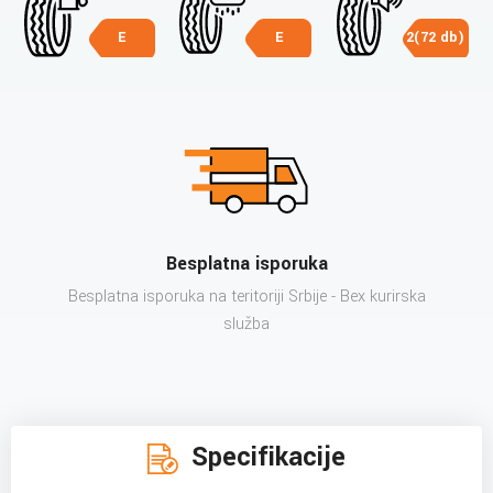
E
E
2(72 db)
Besplatna isporuka
Besplatna isporuka na teritoriji Srbije - Bex kurirska
služba
Specifikacije