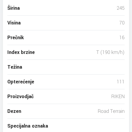
Širina
245
Visina
70
Prečnik
16
Index brzine
T (190 km/h)
Težina
Opterećenje
111
Proizvodjač
RIKEN
Dezen
Road Terrain
Specijalna oznaka