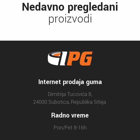
Nedavno pregledani
proizvodi
Internet prodaja guma
Dimitrija Tucovića 8,
24000 Subotica, Republika Srbija.
Radno vreme
Pon/Pet 8-16h